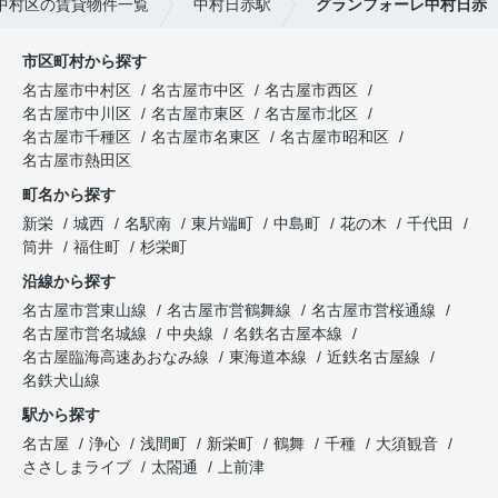
中村区の賃貸物件一覧
中村日赤駅
グランフォーレ中村日赤
市区町村から探す
名古屋市中村区
名古屋市中区
名古屋市西区
名古屋市中川区
名古屋市東区
名古屋市北区
名古屋市千種区
名古屋市名東区
名古屋市昭和区
名古屋市熱田区
町名から探す
新栄
城西
名駅南
東片端町
中島町
花の木
千代田
筒井
福住町
杉栄町
沿線から探す
名古屋市営東山線
名古屋市営鶴舞線
名古屋市営桜通線
名古屋市営名城線
中央線
名鉄名古屋本線
名古屋臨海高速あおなみ線
東海道本線
近鉄名古屋線
名鉄犬山線
駅から探す
名古屋
浄心
浅間町
新栄町
鶴舞
千種
大須観音
ささしまライブ
太閤通
上前津