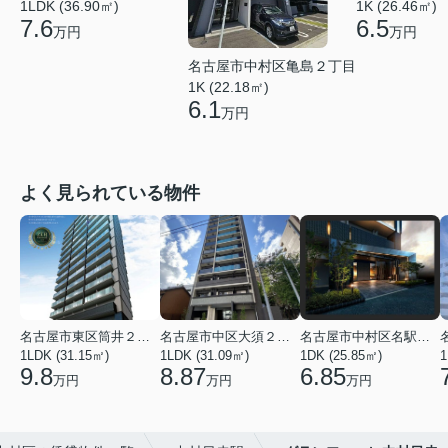
1LDK (36.90㎡)
1K (26.46㎡)
7.6
6.5
万円
万円
名古屋市中村区亀島２丁目
1K (22.18㎡)
6.1
万円
よく見られている物件
名古屋市東区筒井２丁目
名古屋市中区大須２丁目
名古屋市中村区名駅南３丁目
1LDK (31.15㎡)
1LDK (31.09㎡)
1DK (25.85㎡)
1
9.8
8.87
6.85
万円
万円
万円