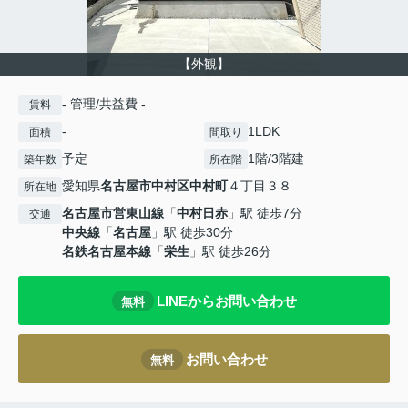
【外観】
- 管理/共益費 -
賃料
-
1LDK
面積
間取り
予定
1階/3階建
築年数
所在階
愛知県
名古屋市中村区
中村町
４丁目３８
所在地
名古屋市営東山線
「
中村日赤
」駅 徒歩7分
交通
中央線
「
名古屋
」駅 徒歩30分
名鉄名古屋本線
「
栄生
」駅 徒歩26分
LINEからお問い合わせ
無料
お問い合わせ
無料