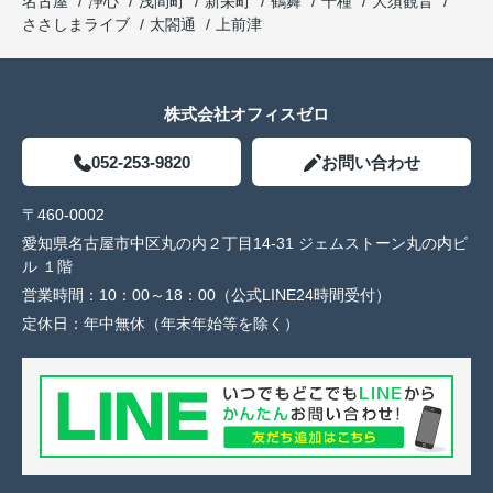
名古屋
浄心
浅間町
新栄町
鶴舞
千種
大須観音
ささしまライブ
太閤通
上前津
株式会社オフィスゼロ
052-253-9820
お問い合わせ
〒460-0002
愛知県名古屋市中区丸の内２丁目14-31 ジェムストーン丸の内ビ
ル １階
営業時間：
10：00～18：00（公式LINE24時間受付）
定休日：
年中無休（年末年始等を除く）