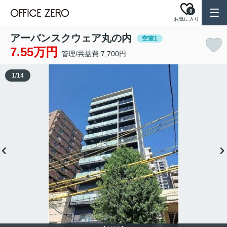
0
お気に入り
アーバンスクウェア丸の内
空室1
7.55万円
管理/共益費 7,700円
1
/
14