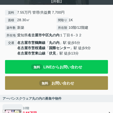
【外観】
7.55万円 管理/共益費 7,700円
賃料
28.30㎡
1K
面積
間取り
新築
10階/12階建
築年数
所在階
愛知県
名古屋市中区
丸の内
１丁目６-３２
所在地
名古屋市営鶴舞線
「
丸の内
」駅 徒歩5分
交通
名古屋市営桜通線
「
国際センター
」駅 徒歩9分
名古屋市営東山線
「
伏見
」駅 徒歩13分
LINEからお問い合わせ
無料
お問い合わせ
無料
アーバンスクウェア丸の内の募集中物件
10階
7.55万円