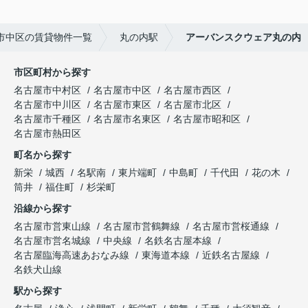
市中区の賃貸物件一覧
丸の内駅
アーバンスクウェア丸の内
市区町村から探す
名古屋市中村区
名古屋市中区
名古屋市西区
名古屋市中川区
名古屋市東区
名古屋市北区
名古屋市千種区
名古屋市名東区
名古屋市昭和区
名古屋市熱田区
町名から探す
新栄
城西
名駅南
東片端町
中島町
千代田
花の木
筒井
福住町
杉栄町
沿線から探す
名古屋市営東山線
名古屋市営鶴舞線
名古屋市営桜通線
名古屋市営名城線
中央線
名鉄名古屋本線
名古屋臨海高速あおなみ線
東海道本線
近鉄名古屋線
名鉄犬山線
駅から探す