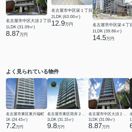
名古屋市中区栄１丁目
2LDK (63.00㎡)
名古屋市中区大須２丁目
12.9
万円
名古屋市中区栄４丁
1LDK (31.09㎡)
1LDK (39.86㎡)
8.87
万円
14.5
万円
よく見られている物件
名古屋市東区東片端町
名古屋市東区筒井２丁目
名古屋市中区大須２丁目
1K (24.43㎡)
1LDK (31.15㎡)
1LDK (31.09㎡)
1
7.2
9.8
8.87
万円
万円
万円