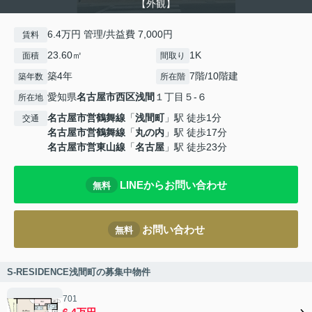
【外観】
6.4万円 管理/共益費 7,000円
賃料
23.60㎡
1K
面積
間取り
築4年
7階/10階建
築年数
所在階
愛知県
名古屋市西区
浅間
１丁目５-６
所在地
名古屋市営鶴舞線
「
浅間町
」駅 徒歩1分
交通
名古屋市営鶴舞線
「
丸の内
」駅 徒歩17分
名古屋市営東山線
「
名古屋
」駅 徒歩23分
LINEからお問い合わせ
無料
お問い合わせ
無料
S-RESIDENCE浅間町の募集中物件
701
6.4万円