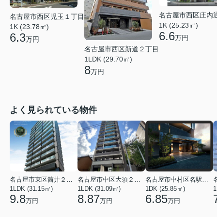
名古屋市西区庄内
名古屋市西区児玉１丁目
1K (25.23㎡)
1K (23.78㎡)
6.6
6.3
万円
万円
名古屋市西区新道２丁目
1LDK (29.70㎡)
8
万円
よく見られている物件
名古屋市東区筒井２丁目
名古屋市中区大須２丁目
名古屋市中村区名駅南３丁目
1LDK (31.15㎡)
1LDK (31.09㎡)
1DK (25.85㎡)
1
9.8
8.87
6.85
万円
万円
万円