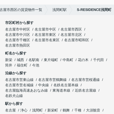
古屋市西区の賃貸物件一覧
浅間町駅
S-RESIDENCE浅間町
市区町村から探す
名古屋市中村区
名古屋市中区
名古屋市西区
名古屋市中川区
名古屋市東区
名古屋市北区
名古屋市千種区
名古屋市名東区
名古屋市昭和区
名古屋市熱田区
町名から探す
新栄
城西
名駅南
東片端町
中島町
花の木
千代田
筒井
福住町
今池
沿線から探す
名古屋市営東山線
名古屋市営鶴舞線
名古屋市営桜通線
名古屋市営名城線
中央線
名鉄名古屋本線
名古屋臨海高速あおなみ線
東海道本線
近鉄名古屋線
名鉄犬山線
駅から探す
名古屋
浄心
浅間町
新栄町
鶴舞
千種
大須観音