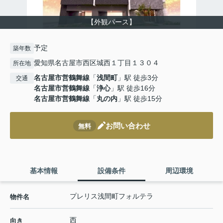
【外観パース】
予定
築年数
愛知県名古屋市西区城西１丁目１３０４
所在地
名古屋市営鶴舞線
「
浅間町
」駅 徒歩3分
交通
名古屋市営鶴舞線
「
浄心
」駅 徒歩16分
名古屋市営鶴舞線
「
丸の内
」駅 徒歩15分
お問い合わせ
無料
基本情報
設備条件
周辺環境
プレリス浅間町フォルテラ
物件名
西
向き