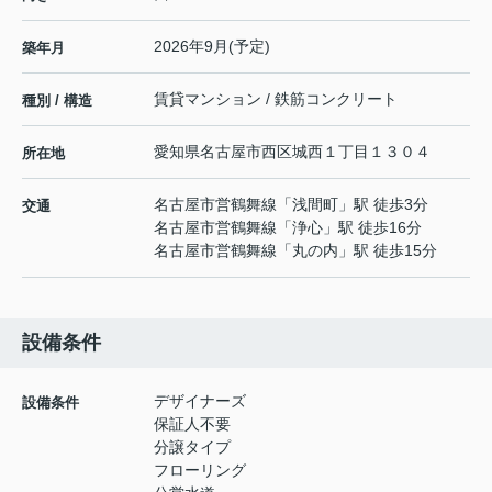
2026年9月(予定)
築年月
賃貸マンション / 鉄筋コンクリート
種別 / 構造
愛知県
名古屋市西区
城西
１丁目１３０４
所在地
名古屋市営鶴舞線
「
浅間町
」駅 徒歩3分
交通
名古屋市営鶴舞線
「
浄心
」駅 徒歩16分
名古屋市営鶴舞線
「
丸の内
」駅 徒歩15分
設備条件
デザイナーズ
設備条件
保証人不要
分譲タイプ
フローリング