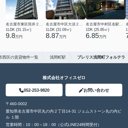
名古屋市東区筒井２丁目
名古屋市中区大須２丁目
名古屋市中村区名駅南３丁目
1LDK (31.15㎡)
1LDK (31.09㎡)
1DK (25.85㎡)
1
9.8
8.87
6.85
万円
万円
万円
市西区の賃貸物件一覧
浅間町駅
プレリス浅間町フォルテラ
株式会社オフィスゼロ
052-253-9820
お問い合わせ
〒460-0002
愛知県名古屋市中区丸の内２丁目14-31 ジェムストーン丸の内ビ
ル １階
営業時間：
10：00～18：00（公式LINE24時間受付）