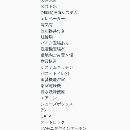
公営水道
公共下水
24時間換気システム
エレベーター
電気有
照明器具付き
駐輪場
バイク置場あり
洗濯機置場有
敷地内ごみ置き場
耐震構造
システムキッチン
バス・トイレ別
追焚機能浴室
浴室乾燥機
温水洗浄便座
エアコン
シューズボックス
BS
CATV
オートロック
TVモニタ付インターホン