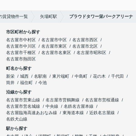
の賃貸物件一覧
矢場町駅
プラウドタワー栄パークアリーナ
市区町村から探す
名古屋市中村区
名古屋市中区
名古屋市西区
名古屋市中川区
名古屋市東区
名古屋市北区
名古屋市千種区
名古屋市名東区
名古屋市昭和区
名古屋市熱田区
町名から探す
新栄
城西
名駅南
東片端町
中島町
花の木
千代田
筒井
福住町
今池
沿線から探す
名古屋市営東山線
名古屋市営鶴舞線
名古屋市営桜通線
名古屋市営名城線
中央線
名鉄名古屋本線
名古屋臨海高速あおなみ線
東海道本線
近鉄名古屋線
名鉄犬山線
駅から探す