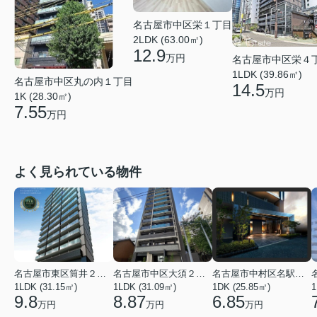
名古屋市中区栄１丁目
2LDK (63.00㎡)
12.9
万円
名古屋市中区栄４
1LDK (39.86㎡)
名古屋市中区丸の内１丁目
14.5
万円
1K (28.30㎡)
7.55
万円
よく見られている物件
名古屋市東区筒井２丁目
名古屋市中区大須２丁目
名古屋市中村区名駅南３丁目
1LDK (31.15㎡)
1LDK (31.09㎡)
1DK (25.85㎡)
1
9.8
8.87
6.85
万円
万円
万円