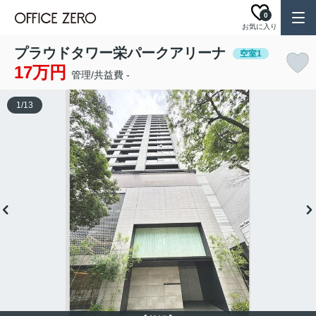
0
お気に入り
プラウドタワー栄パークアリーナ
空室1
17万円
管理/共益費 -
1
/
13