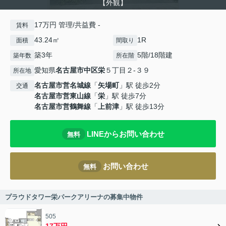
【外観】
17万円 管理/共益費 -
賃料
43.24㎡
1R
面積
間取り
築3年
5階/18階建
築年数
所在階
愛知県
名古屋市中区
栄
５丁目２-３９
所在地
名古屋市営名城線
「
矢場町
」駅 徒歩2分
交通
名古屋市営東山線
「
栄
」駅 徒歩7分
名古屋市営鶴舞線
「
上前津
」駅 徒歩13分
LINEからお問い合わせ
無料
お問い合わせ
無料
プラウドタワー栄パークアリーナの募集中物件
505
17万円