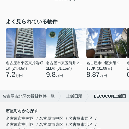
よく見られている物件
名古屋市東区東片端町
名古屋市東区筒井２丁目
名古屋市中区大須２丁目
1K (24.43㎡)
1LDK (31.15㎡)
1LDK (31.09㎡)
1
7.2
9.8
8.87
万円
万円
万円
名古屋市北区の賃貸物件一覧
上飯田駅
LECOCON上飯田
市区町村から探す
名古屋市中村区
名古屋市中区
名古屋市西区
名古屋市中川区
名古屋市東区
名古屋市北区