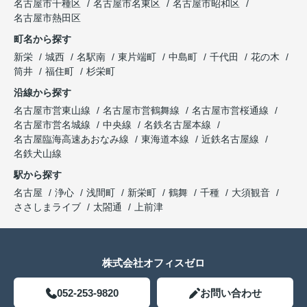
名古屋市千種区
名古屋市名東区
名古屋市昭和区
名古屋市熱田区
町名から探す
新栄
城西
名駅南
東片端町
中島町
千代田
花の木
筒井
福住町
杉栄町
沿線から探す
名古屋市営東山線
名古屋市営鶴舞線
名古屋市営桜通線
名古屋市営名城線
中央線
名鉄名古屋本線
名古屋臨海高速あおなみ線
東海道本線
近鉄名古屋線
名鉄犬山線
駅から探す
名古屋
浄心
浅間町
新栄町
鶴舞
千種
大須観音
ささしまライブ
太閤通
上前津
株式会社オフィスゼロ
052-253-9820
お問い合わせ