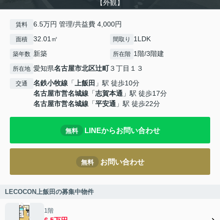
【外観】
6.5万円 管理/共益費 4,000円
賃料
32.01㎡
1LDK
面積
間取り
新築
1階/3階建
築年数
所在階
愛知県
名古屋市北区
辻町
３丁目１３
所在地
名鉄小牧線
「
上飯田
」駅 徒歩10分
交通
名古屋市営名城線
「
志賀本通
」駅 徒歩17分
名古屋市営名城線
「
平安通
」駅 徒歩22分
LINEからお問い合わせ
無料
お問い合わせ
無料
LECOCON上飯田の募集中物件
1階
6.5万円