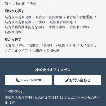
筒井
福住町
今池
沿線から探す
名古屋市営東山線
名古屋市営鶴舞線
名古屋市営桜通線
名古屋市営名城線
中央線
名鉄名古屋本線
名古屋臨海高速あおなみ線
東海道本線
近鉄名古屋線
名鉄犬山線
駅から探す
名古屋
浄心
浅間町
新栄町
鶴舞
千種
大須観音
ささしまライブ
太閤通
名城公園
株式会社オフィスゼロ
052-253-9820
お問い合わせ
〒460-0002
愛知県名古屋市中区丸の内２丁目14-31 ジェムストーン丸の内ビ
ル １階