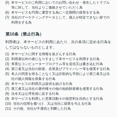
(5) 本サービスのご利用においてのお問い合わせ・発生したトラブル
等に対して、当社よりご連絡させていただく為
(6) 本サービスを円滑に運営する為に一定期間の保管をする為
(7) 当社のマーケティングデータとして、個人が特定できない形での
利用をする為
第10条（禁止行為）
利用者は、本サービスの利用にあたり、次の各項に定める行為を
してはならないものとします。
(1) 本サービスに関する情報を改ざんする行為
(2) 利用者以外の者になりすまして本サービスを利用する行為
(3) 有害なコンピュータープログラム等を送信又は書き込む行為
(4) 第三者又は当社の財産、名誉及びプライバシー等を侵害する行為
(5) 本人の同意を得ることなく又は詐欺的な手段により第三者又は当
社の個人情報を収集する行為
(6) 本サービスの利用又は提供を妨げる行為
(7) 第三者又は当社の著作権その他の知的財産権を侵害する行為
(8) 法令又は公序良俗に反する行為
(9) 本サービスを利用した営業活動その他営利を目的とする行為
(10) 当社の信用を傷つけ、又は当社に損害を与える行為
(11) その他、当社が不適切と判断した行為