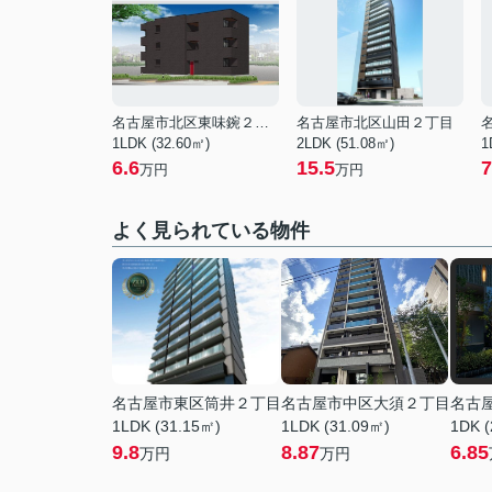
名古屋市北区東味鋺２丁目
名古屋市北区山田２丁目
1LDK (32.60㎡)
2LDK (51.08㎡)
1
6.6
15.5
7
万円
万円
よく見られている物件
名古屋市東区筒井２丁目
名古屋市中区大須２丁目
名古
1LDK (31.15㎡)
1LDK (31.09㎡)
1DK (
9.8
8.87
6.85
万円
万円