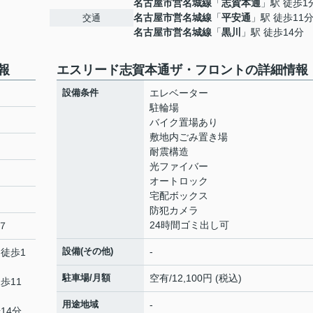
名古屋市営名城線
「
志賀本通
」駅 徒歩1
名古屋市営名城線
「
平安通
」駅 徒歩11
交通
名古屋市営名城線
「
黒川
」駅 徒歩14分
報
エスリード志賀本通ザ・フロントの詳細情報
設備条件
エレベーター
駐輪場
バイク置場あり
敷地内ごみ置き場
耐震構造
光ファイバー
オートロック
宅配ボックス
防犯カメラ
24時間ゴミ出し可
７
設備(その他)
-
 徒歩1
駐車場/月額
空有/12,100円 (税込)
歩11
用途地域
-
14分