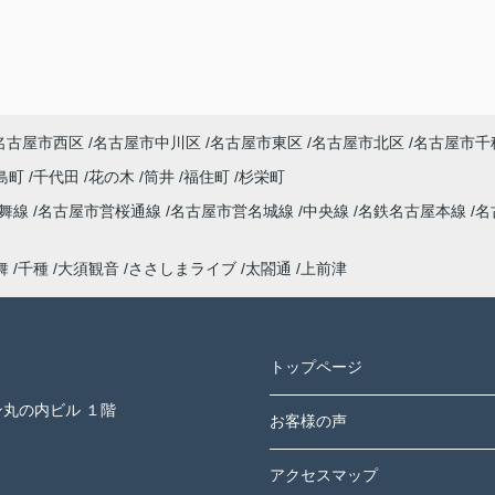
名古屋市西区
名古屋市中川区
名古屋市東区
名古屋市北区
名古屋市千
島町
千代田
花の木
筒井
福住町
杉栄町
鶴舞線
名古屋市営桜通線
名古屋市営名城線
中央線
名鉄名古屋本線
名
舞
千種
大須観音
ささしまライブ
太閤通
上前津
トップページ
ン丸の内ビル １階
お客様の声
アクセスマップ