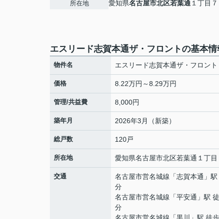
愛知県
名古屋市北区
若葉通
１丁目７
所在地
エスリード志賀本通ザ・フロントの基本情
物件名
エスリード志賀本通ザ・フロント
価格
8.22万円～8.29万円
管理/共益費
8,000円
築年月
2026年3月（新築）
総戸数
120戸
所在地
愛知県
名古屋市北区
若葉通
１丁目
交通
名古屋市営名城線
「
志賀本通
」駅
分
名古屋市営名城線
「
平安通
」駅 徒
分
名古屋市営名城線
「
黒川
」駅 徒歩