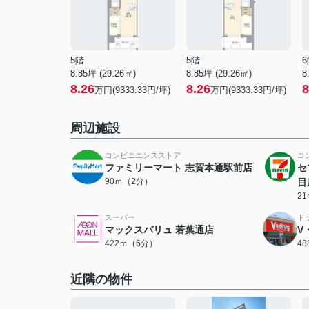
5階
5階
6
8.85坪 (29.26㎡)
8.85坪 (29.26㎡)
8
8.26
8.26
8
万円(9333.33円/坪)
万円(9333.33円/坪)
周辺施設
コンビニエンスストア
コ
ファミリーマート 志賀本通駅前店
セ
90ｍ（2分）
目
2
スーパー
ド
マックスバリュ 若葉通店
V
422ｍ（6分）
4
近隣の物件