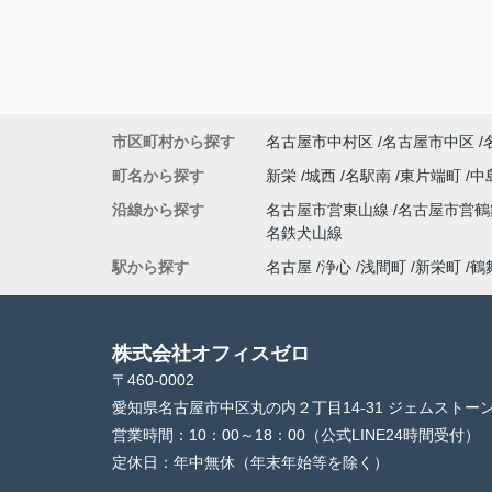
市区町村から探す
名古屋市中村区
名古屋市中区
町名から探す
新栄
城西
名駅南
東片端町
中
沿線から探す
名古屋市営東山線
名古屋市営
名鉄犬山線
駅から探す
名古屋
浄心
浅間町
新栄町
鶴
株式会社オフィスゼロ
〒460-0002
愛知県名古屋市中区丸の内２丁目14-31 ジェムストー
営業時間：
10：00～18：00（公式LINE24時間受付）
定休日：
年中無休（年末年始等を除く）