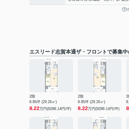
エスリード志賀本通ザ・フロントで募集中
2階
2階
3
8.85坪 (29.26㎡)
8.85坪 (29.26㎡)
8
8.22
8.22
8
万円(9288.14円/坪)
万円(9288.14円/坪)