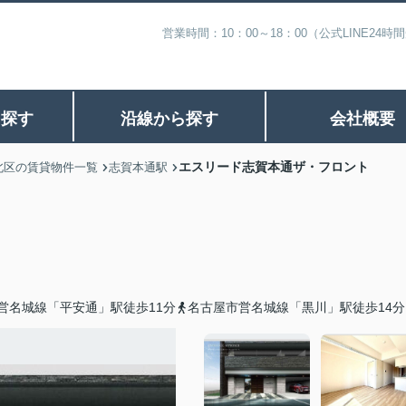
営業時間：10：00～18：00（公式LINE
ら探す
沿線から探す
会社概要
エスリード志賀本通ザ・フロント
北区の賃貸物件一覧
志賀本通駅
営名城線「平安通」駅徒歩11分
名古屋市営名城線「黒川」駅徒歩14分