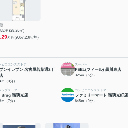
階
.85坪 (29.26㎡)
.29
万円(9367.23円/坪)
ンビニエンスストア
スーパー
ブンイレブン 名古屋若葉通2丁
FEEL(フィール) 黒川東店
店
325ｍ（5分）
14ｍ（3分）
ラッグストア
コンビニエンスストア
・drug 瑠璃光店
ファミリーマート 瑠璃光町店
88ｍ（7分）
645ｍ（9分）