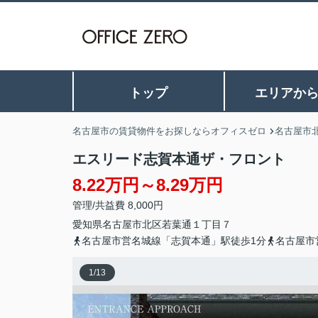
トップ
エリアか
名古屋市の賃貸物件をお探しならオフィスゼロ
名古屋市
エスリード志賀本通ザ・フロント
8.22万円～8.29万円
管理/共益費 8,000円
愛知県
名古屋市北区
若葉通
１丁目７
名古屋市営名城線「志賀本通」駅徒歩1分
名古屋市
1
/
13