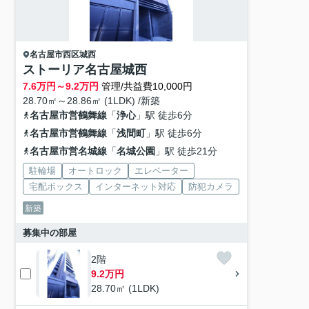
名古屋市西区
城西
ストーリア名古屋城西
7.6
万円～
9.2
万円
管理/共益費10,000円
28.70㎡～28.86㎡ (1LDK) /新築
名古屋市営鶴舞線
「
浄心
」駅 徒歩6分
名古屋市営鶴舞線
「
浅間町
」駅 徒歩6分
名古屋市営名城線
「
名城公園
」駅 徒歩21分
駐輪場
オートロック
エレベーター
宅配ボックス
インターネット対応
防犯カメラ
新築
募集中の部屋
2階
9.2万円
28.70㎡ (1LDK)