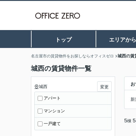
トップ
エリアか
城西の賃
名古屋市の賃貸物件をお探しならオフィスゼロ
城西の賃貸物件一覧
お
城西
変更
アパート
新
マンション
5
5
棟
一戸建て