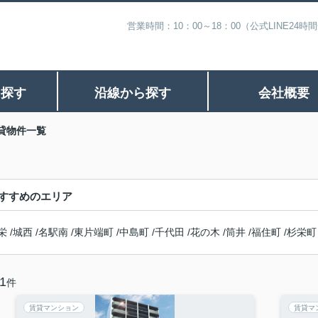
営業時間：10：00～18：00（公式LINE
ら探す
沿線から探す
会社概要
貸物件一覧
すすめのエリア
栄
/
城西
/
名駅南
/
東片端町
/
中島町
/
千代田
/
花の木
/
筒井
/
福住町
/
杉栄町
1
件
賃貸マンション
賃貸マ