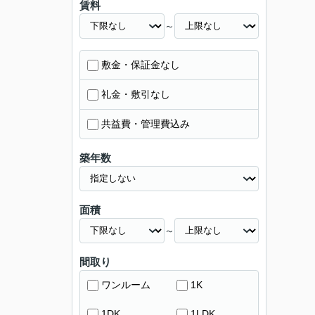
賃料
～
敷金・保証金なし
礼金・敷引なし
共益費・管理費込み
築年数
面積
～
間取り
ワンルーム
1K
1DK
1LDK