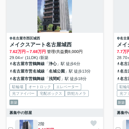
名古屋市西区
城西
名古
メイクスアート名古屋城西
メイ
7.62
万円～
7.68
万円
管理/共益費8,000円
7.7
万
29.04㎡ (1LDK) /新築
28.70
名古屋市営鶴舞線
「
浄心
」駅 徒歩6分
名古
名古屋市営名城線
「
名城公園
」駅 徒歩13分
名古
名古屋市営鶴舞線
「
浅間町
」駅 徒歩18分
名古
駐輪場
オートロック
エレベーター
駐輪
光ファイバー
宅配ボックス
防犯カメラ
光フ
新築
新築
募集中の部屋
募集中
2階