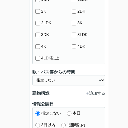
2K
2DK
2LDK
3K
3DK
3LDK
4K
4DK
4LDK以上
駅・バス停からの時間
建物構造
追加する
情報公開日
指定しない
本日
3日以内
1週間以内