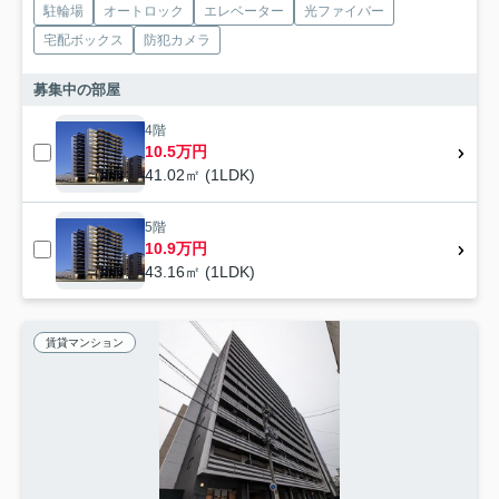
駐輪場
オートロック
エレベーター
光ファイバー
宅配ボックス
防犯カメラ
募集中の部屋
4階
10.5万円
41.02㎡ (1LDK)
5階
10.9万円
43.16㎡ (1LDK)
賃貸マンション