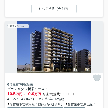
すべて見る（全4戸）
賃貸マンション
名古屋市中区新栄
グランルクレ新栄イースト
10.5
10.9
万円～
万円
管理/共益費10,000円
41.02㎡～43.16㎡ (1LDK) /築8年 /12階建
名古屋市営鶴舞線「鶴舞」駅 徒歩10分
名古屋市営東山線「新栄町」駅 徒歩12分