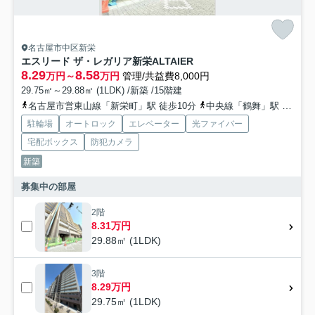
名古屋市中区新栄
エスリード ザ・レガリア新栄ALTAIER
8.29
8.58
万円～
万円
管理/共益費8,000円
29.75㎡～29.88㎡ (1LDK) /新築 /15階建
名古屋市営東山線「新栄町」駅 徒歩10分
中央線「鶴舞」駅 徒歩10分
駐輪場
オートロック
エレベーター
光ファイバー
宅配ボックス
防犯カメラ
新築
募集中の部屋
2階
8.31万円
29.88㎡ (1LDK)
3階
8.29万円
29.75㎡ (1LDK)