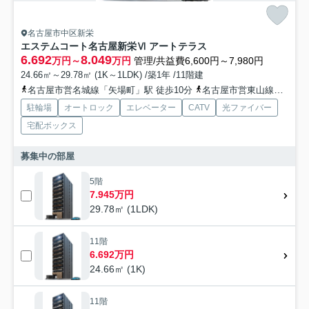
名古屋市中区新栄
エステムコート名古屋新栄Ⅵ アートテラス
6.692
8.049
万円～
万円
管理/共益費6,600円～7,980円
24.66㎡～29.78㎡ (1K～1LDK) /築1年 /11階建
名古屋市営名城線「矢場町」駅 徒歩10分
名古屋市営東山線「新栄町」駅 徒歩12分
駐輪場
オートロック
エレベーター
CATV
光ファイバー
宅配ボックス
募集中の部屋
5階
7.945万円
29.78㎡ (1LDK)
11階
6.692万円
24.66㎡ (1K)
11階