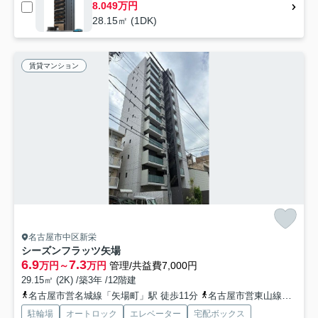
8.049万円
28.15㎡ (1DK)
賃貸マンション
名古屋市中区新栄
シーズンフラッツ矢場
6.9
7.3
万円～
万円
管理/共益費7,000円
29.15㎡ (2K) /築3年 /12階建
名古屋市営名城線「矢場町」駅 徒歩11分
名古屋市営東山線「新栄町」駅 徒歩12分
駐輪場
オートロック
エレベーター
宅配ボックス