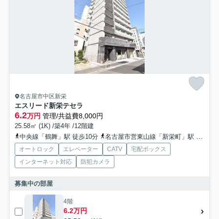
名古屋市中区新栄
エスリード新栄テセラ
6.2
万円
管理/共益費8,000円
25.58㎡ (1K) /築4年 /12階建
中央線「鶴舞」駅 徒歩10分
名古屋市営東山線「新栄町」駅 徒歩14分
オートロック
エレベーター
CATV
宅配ボックス
インターネット対応
防犯カメラ
募集中の部屋
4階
6.2万円