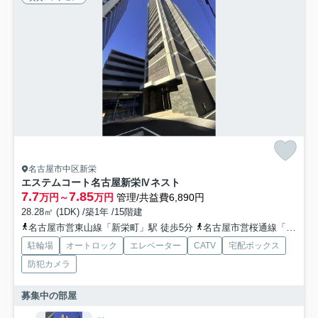
名古屋市中区新栄
エステムコート名古屋新栄Ⅳネスト
7.7
7.85
万円～
万円
管理/共益費6,890円
28.28㎡ (1DK) /築1年 /15階建
名古屋市営東山線「新栄町」駅 徒歩5分
名古屋市営桜通線「高岳」駅 徒歩15分
駐輪場
オートロック
エレベーター
CATV
宅配ボックス
防犯カメラ
募集中の部屋