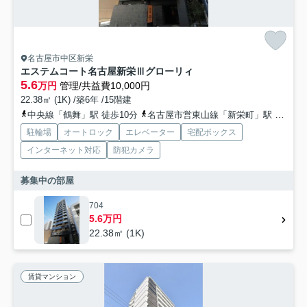
名古屋市中区新栄
エステムコート名古屋新栄Ⅲグローリィ
5.6
万円
管理/共益費10,000円
22.38㎡ (1K) /築6年 /15階建
中央線「鶴舞」駅 徒歩10分
名古屋市営東山線「新栄町」駅 徒歩12分
駐輪場
オートロック
エレベーター
宅配ボックス
インターネット対応
防犯カメラ
募集中の部屋
704
5.6万円
22.38㎡ (1K)
賃貸マンション