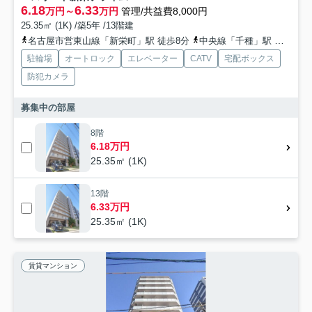
6.18
6.33
万円～
万円
管理/共益費8,000円
25.35㎡ (1K) /築5年 /13階建
名古屋市営東山線「新栄町」駅 徒歩8分
中央線「千種」駅 徒歩15分
駐輪場
オートロック
エレベーター
CATV
宅配ボックス
防犯カメラ
募集中の部屋
8階
6.18万円
25.35㎡ (1K)
13階
6.33万円
25.35㎡ (1K)
賃貸マンション