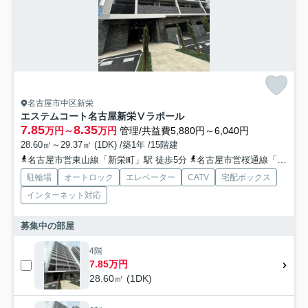
名古屋市中区新栄
エステムコート名古屋新栄Ⅴラポール
7.85
8.35
万円～
万円
管理/共益費5,880円～6,040円
28.60㎡～29.37㎡ (1DK) /築1年 /15階建
名古屋市営東山線「新栄町」駅 徒歩5分
名古屋市営桜通線「高岳」駅 徒歩15分
駐輪場
オートロック
エレベーター
CATV
宅配ボックス
インターネット対応
募集中の部屋
4階
7.85万円
28.60㎡ (1DK)