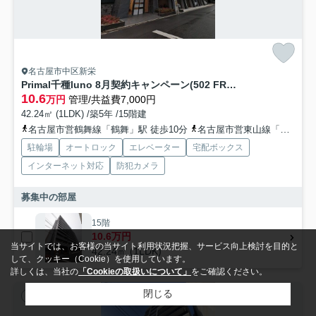
名古屋市中区新栄
Primal千種luno 8月契約キャンペーン(502 FR1ヶ月共益費込)
10.6
万円
管理/共益費7,000円
42.24㎡ (1LDK) /築5年 /15階建
名古屋市営鶴舞線「鶴舞」駅 徒歩10分
名古屋市営東山線「千種」駅 徒歩15分
駐輪場
オートロック
エレベーター
宅配ボックス
インターネット対応
防犯カメラ
募集中の部屋
15階
10.6万円
当サイトでは、お客様の当サイト利用状況把握、サービス向上検討を目的と
42.24㎡ (1LDK)
して、クッキー（Cookie）を使用しています。
詳しくは、当社の
「Cookieの取扱いについて」
をご確認ください。
閉じる
賃貸マンション