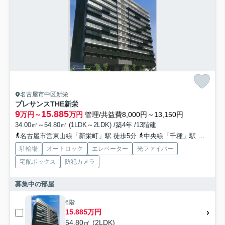
名古屋市中区新栄
プレサンスTHE新栄
9
15.885
万円～
万円
管理/共益費8,000円～13,150円
34.00㎡～54.80㎡ (1LDK～2LDK) /築4年 /13階建
名古屋市営東山線「新栄町」駅 徒歩5分
中央線「千種」駅 徒歩11分
駐輪場
オートロック
エレベーター
光ファイバー
宅配ボックス
防犯カメラ
募集中の部屋
6階
15.885万円
54.80㎡ (2LDK)