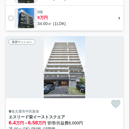
9階
9万円
34.00㎡ (1LDK)
賃貸マンション
名古屋市中区新栄
エスリード栄イーストスクエア
6.4
6.58
万円～
万円
管理/共益費8,000円
25.44㎡ (1K) /築4年 /15階建