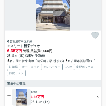
名古屋市中区新栄
エスリード新栄デュオ
6.35
万円
管理/共益費8,000円
25.11㎡ (1K) /築5年 /10階建
名古屋市営東山線「新栄町」駅 徒歩7分
名古屋市営桜通線「車道」駅 徒歩14分
駐輪場
オートロック
エレベーター
CATV
宅配ボックス
防犯カメラ
募集中の部屋
1004
6.35万円
25.11㎡ (1K)