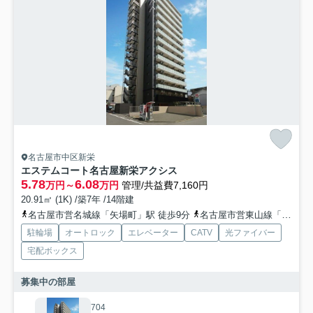
名古屋市中区新栄
エステムコート名古屋新栄アクシス
5.78
6.08
万円～
万円
管理/共益費7,160円
20.91㎡ (1K) /築7年 /14階建
名古屋市営名城線「矢場町」駅 徒歩9分
名古屋市営東山線「新栄町」駅 徒歩14分
駐輪場
オートロック
エレベーター
CATV
光ファイバー
宅配ボックス
募集中の部屋
704