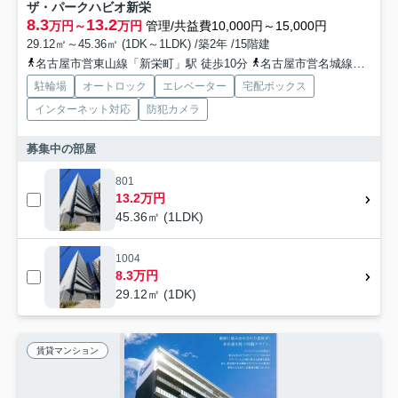
ザ・パークハビオ新栄
8.3
13.2
万円～
万円
管理/共益費10,000円～15,000円
29.12㎡～45.36㎡ (1DK～1LDK) /築2年 /15階建
名古屋市営東山線「新栄町」駅 徒歩10分
名古屋市営名城線「矢場町」駅 徒歩12分
駐輪場
オートロック
エレベーター
宅配ボックス
インターネット対応
防犯カメラ
募集中の部屋
801
13.2万円
45.36㎡ (1LDK)
1004
8.3万円
29.12㎡ (1DK)
賃貸マンション