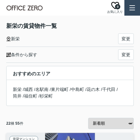
0
お気に入り
新栄の賃貸物件一覧
新栄
変更
条件から探す
変更
おすすめのエリア
新栄
/
城西
/
名駅南
/
東片端町
/
中島町
/
花の木
/
千代田
/
筒井
/
福住町
/
杉栄町
22
棟
55
件
賃貸マンション