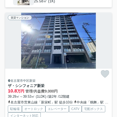
25.58㎡ (1K)
賃貸マンション
名古屋市中区新栄
ザ・シンフォニア新栄
10.8
万円
管理/共益費9,000円
39.29㎡～39.53㎡ (1LDK) /築2年 /12階建
名古屋市営東山線「新栄町」駅 徒歩10分
中央線「鶴舞」駅 徒歩10分
駐輪場
オートロック
エレベーター
CATV
宅配ボックス
インターネット対応