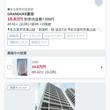
名古屋市中区新栄
GRANDUKE新栄
10.8
万円
管理/共益費7,000円
40.42㎡ (1LDK) /築9年 /13階建
名古屋市営東山線「新栄町」駅 徒歩7分
名古屋市営東山線「千種」駅 徒歩10分
駐輪場
オートロック
エレベーター
光ファイバー
宅配ボックス
防犯カメラ
募集中の部屋
1101
10.8万円
40.42㎡ (1LDK)
賃貸マンション