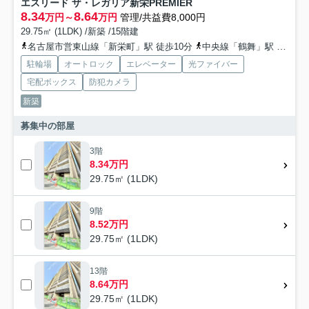
エスリード ザ・レガリア新栄PREMIER
8.34
8.64
万円～
万円
管理/共益費8,000円
29.75㎡ (1LDK) /新築 /15階建
名古屋市営東山線「新栄町」駅 徒歩10分
中央線「鶴舞」駅 徒歩10分
駐輪場
オートロック
エレベーター
光ファイバー
宅配ボックス
防犯カメラ
新築
募集中の部屋
3階
8.34万円
29.75㎡ (1LDK)
9階
8.52万円
29.75㎡ (1LDK)
13階
8.64万円
29.75㎡ (1LDK)