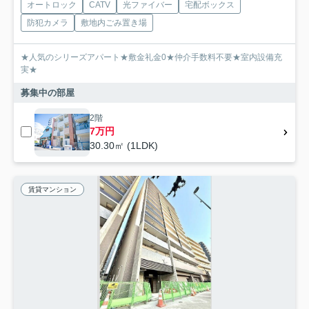
オートロック
CATV
光ファイバー
宅配ボックス
防犯カメラ
敷地内ごみ置き場
★人気のシリーズアパート★敷金礼金0★仲介手数料不要★室内設備充
実★
募集中の部屋
2階
7万円
30.30㎡ (1LDK)
賃貸マンション