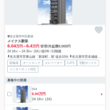
名古屋市中区新栄
メイクス新栄
6.04
6.4
万円～
万円
管理/共益費8,000円
24.18㎡～24.30㎡ (1K) /築3年 /12階建
名古屋市営東山線「新栄町」駅 徒歩10分
名古屋市営名城線「矢場町」駅 徒歩12分
駐輪場
オートロック
エレベーター
CATV
宅配ボックス
インターネット対応
募集中の部屋
504
6.04万円
24.18㎡ (1K)