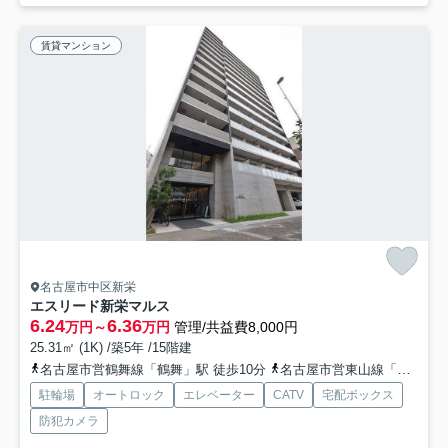
賃貸マンション
名古屋市中区新栄
エスリード新栄マルス
6.24
6.36
万円～
万円
管理/共益費8,000円
25.31㎡ (1K) /築5年 /15階建
名古屋市営鶴舞線「鶴舞」駅 徒歩10分
名古屋市営東山線「新栄町」駅 徒歩12分
駐輪場
オートロック
エレベーター
CATV
宅配ボックス
防犯カメラ