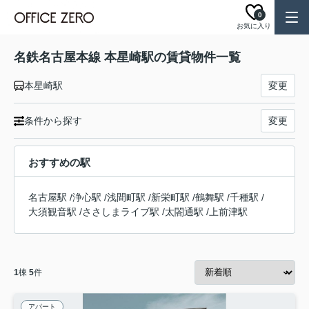
0
お気に入り
名鉄名古屋本線 本星崎駅の賃貸物件一覧
本星崎駅
変更
条件から探す
変更
おすすめの駅
名古屋駅
/
浄心駅
/
浅間町駅
/
新栄町駅
/
鶴舞駅
/
千種駅
/
大須観音駅
/
ささしまライブ駅
/
太閤通駅
/
上前津駅
1
棟
5
件
アパート