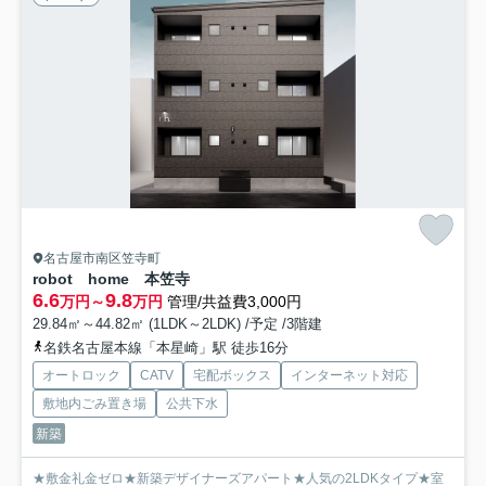
名古屋市南区笠寺町
robot home 本笠寺
6.6
9.8
万円～
万円
管理/共益費3,000円
29.84㎡～44.82㎡ (1LDK～2LDK) /予定 /3階建
名鉄名古屋本線「本星崎」駅 徒歩16分
オートロック
CATV
宅配ボックス
インターネット対応
敷地内ごみ置き場
公共下水
新築
★敷金礼金ゼロ★新築デザイナーズアパート★人気の2LDKタイプ★室