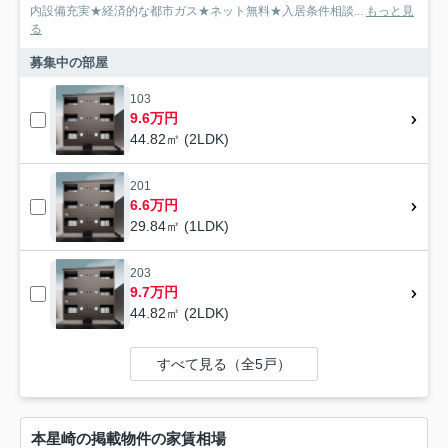
内設備充実★経済的な都市ガス★ネット無料★入居条件相談...
もっと見
る
募集中の部屋
103
9.6万円
44.82㎡ (2LDK)
201
6.6万円
29.84㎡ (1LDK)
203
9.7万円
44.82㎡ (2LDK)
すべて見る（全5戸）
本星崎の掲載物件の家賃相場