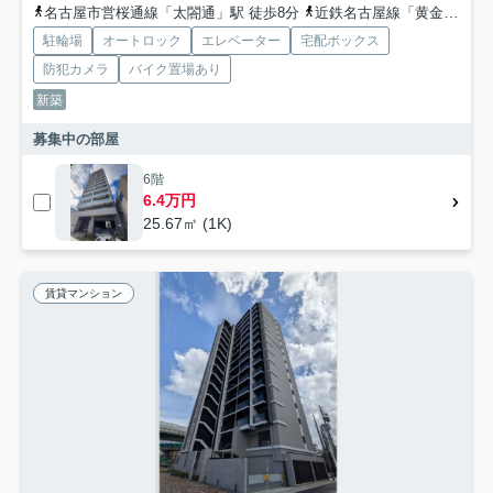
名古屋市営桜通線「太閤通」駅 徒歩8分
近鉄名古屋線「黄金」駅 徒歩10分
駐輪場
オートロック
エレベーター
宅配ボックス
防犯カメラ
バイク置場あり
新築
募集中の部屋
6階
6.4万円
25.67㎡ (1K)
賃貸マンション