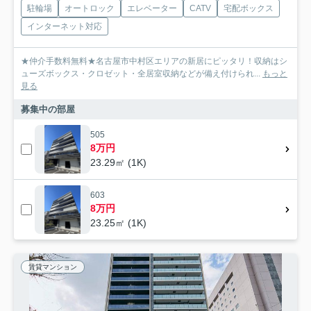
駐輪場
オートロック
エレベーター
CATV
宅配ボックス
インターネット対応
★仲介手数料無料★名古屋市中村区エリアの新居にピッタリ！収納はシ
ューズボックス・クロゼット・全居室収納などが備え付けられ...
もっと
見る
募集中の部屋
505
8万円
23.29㎡ (1K)
603
8万円
23.25㎡ (1K)
賃貸マンション