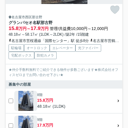
名古屋市西区那古野
グランパセオ名駅那古野
15.8
17.9
万円～
万円
管理/共益費10,000円～12,000円
48.18㎡～58.17㎡ (1LDK～2LDK) /築2年 /15階建
名古屋市営桜通線「国際センター」駅 徒歩8分
名古屋市営鶴舞線「浅間町」駅 徒歩10分
駐輪場
オートロック
エレベーター
光ファイバー
宅配ボックス
防犯カメラ
★仲介手数料無料でご紹介できる物件が多数ございます★株式会社オフ
ィスゼロまでお問い合わせ下さい★
募集中の部屋
8階
15.8万円
48.18㎡ (1LDK)
9階
17.9万円