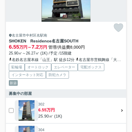
名古屋市中村区名駅南
SHOKEN Residence名古屋SOUTH
6.55
7.2
万円～
万円
管理/共益費8,000円
25.90㎡～26.27㎡ (1K) /予定 /15階建
名鉄名古屋本線「山王」駅 徒歩12分
名古屋市営鶴舞線「大須観音」駅 徒歩13分
駐輪場
オートロック
エレベーター
宅配ボックス
インターネット対応
防犯カメラ
新築
募集中の部屋
302
6.55万円
25.90㎡ (1K)
304