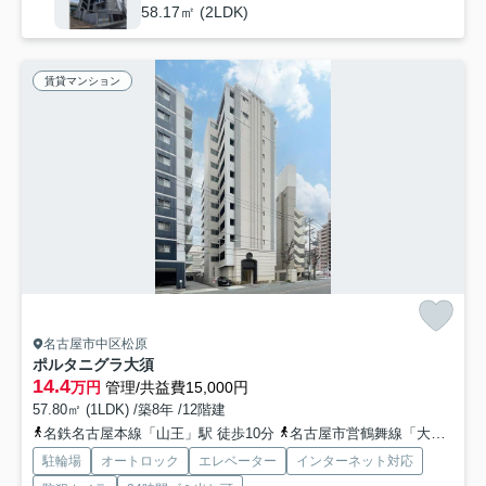
58.17㎡ (2LDK)
賃貸マンション
名古屋市中区松原
ポルタニグラ大須
14.4
万円
管理/共益費15,000円
57.80㎡ (1LDK) /築8年 /12階建
名鉄名古屋本線「山王」駅 徒歩10分
名古屋市営鶴舞線「大須観音」駅 徒歩12分
駐輪場
オートロック
エレベーター
インターネット対応