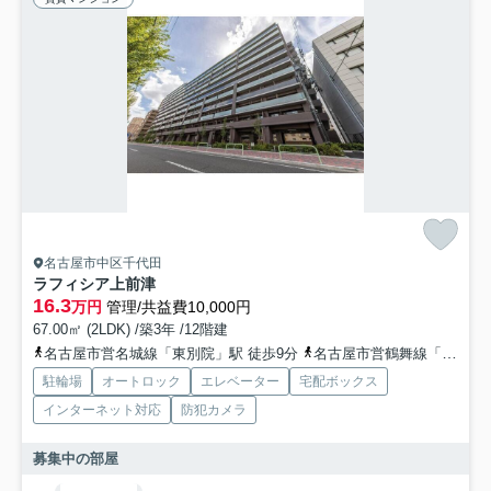
名古屋市中区千代田
ラフィシア上前津
16.3
万円
管理/共益費10,000円
67.00㎡ (2LDK) /築3年 /12階建
名古屋市営名城線「東別院」駅 徒歩9分
名古屋市営鶴舞線「上前津」駅 徒歩11分
駐輪場
オートロック
エレベーター
宅配ボックス
インターネット対応
防犯カメラ
募集中の部屋