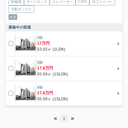
駐輪場
オートロック
エレベーター
CATV
光ファイバー
宅配ボックス
新築
募集中の部屋
3階
17万円
53.02㎡ (1LDK)
3階
17.6万円
55.69㎡ (1SLDK)
4階
17.6万円
55.69㎡ (1SLDK)
1