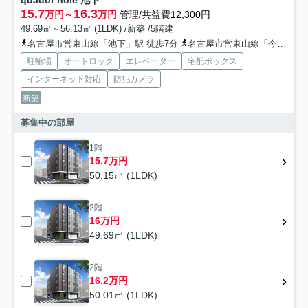
15.7
16.3
万円～
万円
管理/共益費12,300円
49.69㎡～56.13㎡ (1LDK) /新築 /5階建
名古屋市営東山線「池下」駅 徒歩7分
名古屋市営東山線「今池」駅 徒歩6分
駐輪場
オートロック
エレベーター
宅配ボックス
インターネット対応
防犯カメラ
新築
募集中の部屋
1階
15.7万円
50.15㎡ (1LDK)
2階
16万円
49.69㎡ (1LDK)
2階
16.2万円
50.01㎡ (1LDK)