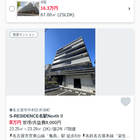
4階
16.3万円
67.00㎡ (2SLDK)
賃貸マンション
名古屋市中村区井深町
S-RESIDENCE名駅NorthⅡ
8
万円
管理/共益費8,000円
23.25㎡～23.29㎡ (1K) /築2年 /7階建
名古屋市営東山線「亀島」駅 徒歩5分
名鉄名古屋本線「栄生」駅 徒歩9分