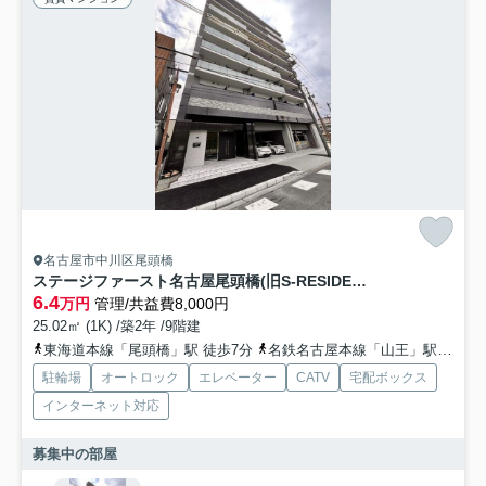
名古屋市中川区尾頭橋
ステージファースト名古屋尾頭橋(旧S-RESIDENCE尾頭橋)
6.4
万円
管理/共益費8,000円
25.02㎡ (1K) /築2年 /9階建
東海道本線「尾頭橋」駅 徒歩7分
名鉄名古屋本線「山王」駅 徒歩13分
駐輪場
オートロック
エレベーター
CATV
宅配ボックス
インターネット対応
募集中の部屋