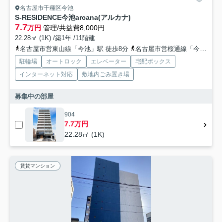
名古屋市千種区今池
S-RESIDENCE今池arcana(アルカナ)
7.7
万円
管理/共益費8,000円
22.28㎡ (1K) /築1年 /11階建
名古屋市営東山線「今池」駅 徒歩8分
名古屋市営桜通線「今池」駅 徒歩8分
駐輪場
オートロック
エレベーター
宅配ボックス
インターネット対応
敷地内ごみ置き場
募集中の部屋
904
7.7万円
22.28㎡ (1K)
賃貸マンション