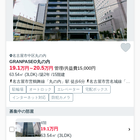
名古屋市中区丸の内
GRANPASEO丸の内
19.1
20.5
万円～
万円
管理/共益費15,000円
63.54㎡ (3LDK) /築2年 /15階建
名古屋市営鶴舞線「丸の内」駅 徒歩6分
名古屋市営名城線「久屋大通」駅 徒歩9分
駐輪場
オートロック
エレベーター
宅配ボックス
インターネット対応
防犯カメラ
募集中の部屋
4階
19.1万円
63.54㎡ (3LDK)