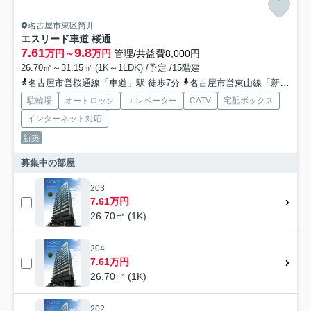
名古屋市東区筒井
エスリード車道 桜通
7.61
9.8
万円～
万円
管理/共益費8,000円
26.70㎡～31.15㎡ (1K～1LDK) /予定 /15階建
名古屋市営桜通線「車道」駅 徒歩7分
名古屋市営東山線「新栄町」駅 徒歩14分
駐輪場
オートロック
エレベーター
CATV
宅配ボックス
インターネット対応
新築
募集中の部屋
203
7.61万円
26.70㎡ (1K)
204
7.61万円
26.70㎡ (1K)
202