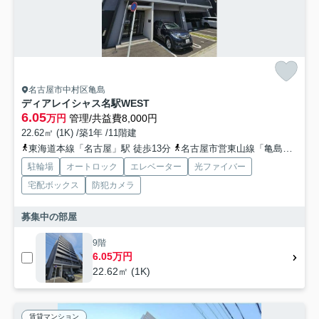
名古屋市中村区亀島
ディアレイシャス名駅WEST
6.05
万円
管理/共益費8,000円
22.62㎡ (1K) /築1年 /11階建
東海道本線「名古屋」駅 徒歩13分
名古屋市営東山線「亀島」駅 徒歩8分
駐輪場
オートロック
エレベーター
光ファイバー
宅配ボックス
防犯カメラ
募集中の部屋
9階
6.05万円
22.62㎡ (1K)
賃貸マンション