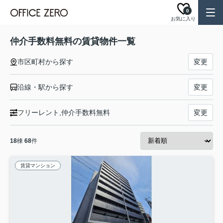
0
お気に入り
仲介手数料無料の賃貸物件一覧
市区町村から探す
変更
沿線・駅から探す
変更
フリーレント,仲介手数料無料
変更
18
棟
68
件
賃貸マンション