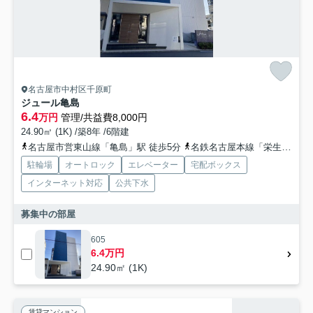
名古屋市中村区千原町
ジュール亀島
6.4
万円
管理/共益費8,000円
24.90㎡ (1K) /築8年 /6階建
名古屋市営東山線「亀島」駅 徒歩5分
名鉄名古屋本線「栄生」駅 徒歩7分
駐輪場
オートロック
エレベーター
宅配ボックス
インターネット対応
公共下水
募集中の部屋
605
6.4万円
24.90㎡ (1K)
賃貸マンション