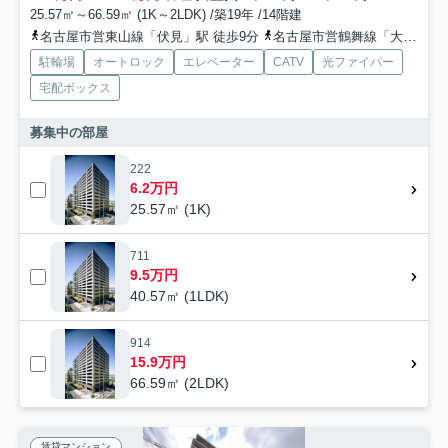
25.57㎡～66.59㎡ (1K～2LDK) /築19年 /14階建
名古屋市営東山線「伏見」駅 徒歩9分
名古屋市営鶴舞線「大須観音」駅 徒歩9分
駐輪場
オートロック
エレベーター
CATV
光ファイバー
宅配ボックス
募集中の部屋
222
6.2万円
25.57㎡ (1K)
711
9.5万円
40.57㎡ (1LDK)
914
15.9万円
66.59㎡ (2LDK)
賃貸マンション