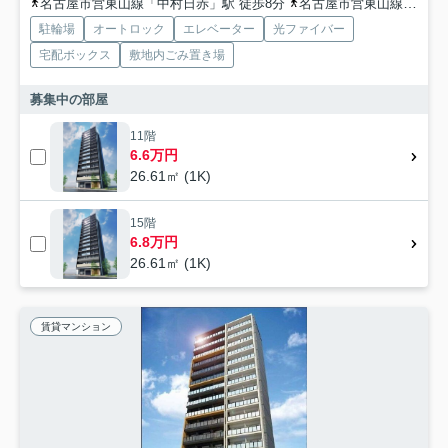
名古屋市営東山線「中村日赤」駅 徒歩8分
名古屋市営東山線「中村公園」駅 徒歩7分
駐輪場
オートロック
エレベーター
光ファイバー
宅配ボックス
敷地内ごみ置き場
募集中の部屋
11階
6.6万円
26.61㎡ (1K)
15階
6.8万円
26.61㎡ (1K)
賃貸マンション