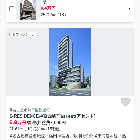
6階
6.4万円
25.02㎡ (1K)
賃貸マンション
名古屋市熱田区旗屋町
S-RESIDENCE神宮西駅前ascent(アセント)
6.9
万円
管理/共益費8,000円
21.61㎡ (1K) /築1年 /15階建
名古屋市営名城線「熱田神宮西」駅 徒歩1分
東海道本線「熱田」駅 徒歩5分