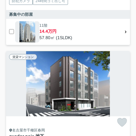
防犯カメラ
24時間ゴミ出し可
募集中の部屋
11階
14.4万円
57.80㎡ (1SLDK)
賃貸マンション
名古屋市千種区春岡
quador noie 池下