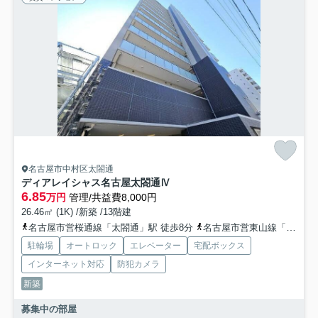
名古屋市中村区太閤通
ディアレイシャス名古屋太閤通Ⅳ
6.85
万円
管理/共益費8,000円
26.46㎡ (1K) /新築 /13階建
名古屋市営桜通線「太閤通」駅 徒歩8分
名古屋市営東山線「中村日赤」駅 徒歩12分
駐輪場
オートロック
エレベーター
宅配ボックス
インターネット対応
防犯カメラ
新築
募集中の部屋