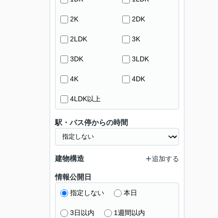
2K
2DK
2LDK
3K
3DK
3LDK
4K
4DK
4LDK以上
駅・バス停からの時間
建物構造
追加する
情報公開日
指定しない
本日
3日以内
1週間以内