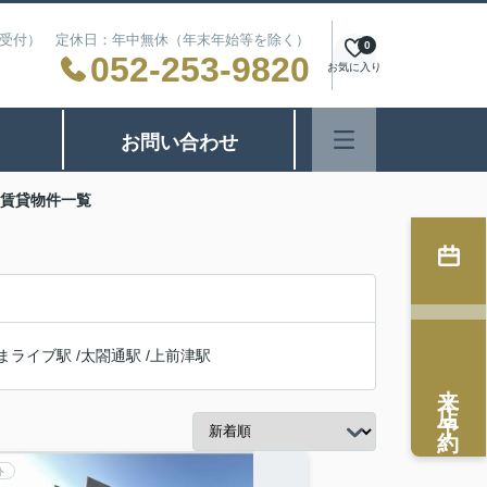
24時間受付） 定休日：年中無休（年末年始等を除く）
0
052-253-9820
お気に入り
お問い合わせ
の賃貸物件一覧
まライブ駅
/
太閤通駅
/
上前津駅
来店予約
ト