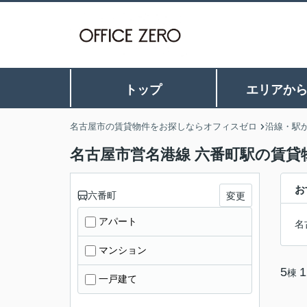
トップ
エリアか
名古屋市の賃貸物件をお探しならオフィスゼロ
沿線・駅
名古屋市営名港線 六番町駅の賃貸
お
六番町
変更
アパート
名
マンション
5
1
棟
一戸建て