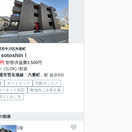
屋市中川区
外新町
 sotoshinⅠ
万円
管理/共益費3,500円
㎡ (1LDK) /新築
屋市営名港線
「
六番町
」駅 徒歩9分
場
オートロック
宅配ボックス
ターネット対応
敷地内ごみ置き場
時間ゴミ出し可
の部屋
1階