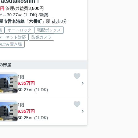
 atsutakoshinⅠ
万円
管理/共益費3,500円
㎡～30.27㎡ (1LDK) /新築
屋市営名港線
「
六番町
」駅 徒歩8分
場
オートロック
宅配ボックス
ターネット対応
防犯カメラ
内ごみ置き場
の部屋
1階
6.35万円
30.27㎡ (1LDK)
1階
6.35万円
30.25㎡ (1LDK)