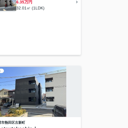
6.35万円
32.01㎡ (1LDK)
ト
屋市熱田区
古新町