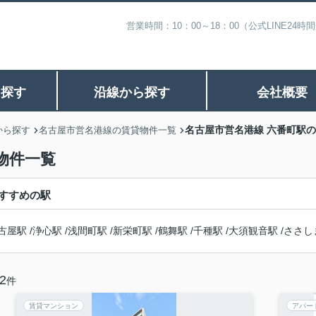
営業時間：10：00～18：00（公式LINE
ら探す
沿線から探す
会社概要
名古屋市営名港線 六番町駅
から探す
名古屋市営名港線の賃貸物件一覧
物件一覧
すすめの駅
古屋駅
/
浄心駅
/
浅間町駅
/
新栄町駅
/
鶴舞駅
/
千種駅
/
大須観音駅
/
ささし
2
件
賃貸マンション
アパー