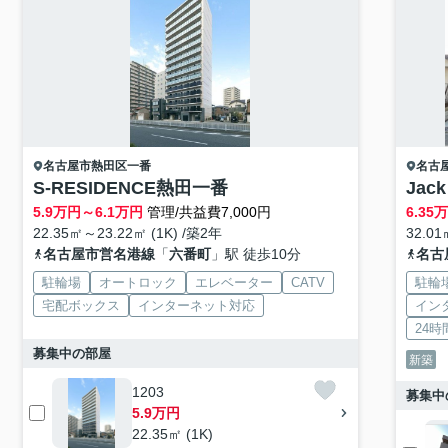
名古屋市熱田区
一番
名古
S-RESIDENCE熱田一番
Jack
5.9
万円～
6.1
万円
管理/共益費7,000円
6.35
22.35㎡～23.22㎡ (1K) /築2年
32.01
名古屋市営名港線
「
六番町
」駅 徒歩10分
名古
駐輪場
オートロック
エレベーター
CATV
駐輪
宅配ボックス
インターネット対応
イン
24
募集中の部屋
新築
1203
募集中
5.9万円
22.35㎡ (1K)