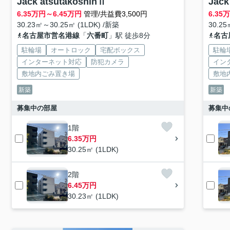
Jack atsutakoshinⅡ
Jack
6.35
万円～
6.45
万円
管理/共益費3,500円
6.35
30.23㎡～30.25㎡ (1LDK) /新築
30.25
名古屋市営名港線
「
六番町
」駅 徒歩8分
名古
駐輪場
オートロック
宅配ボックス
駐輪
インターネット対応
防犯カメラ
イン
敷地内ごみ置き場
敷地
新築
新築
募集中の部屋
募集中
1階
6.35万円
30.25㎡ (1LDK)
2階
6.45万円
30.23㎡ (1LDK)