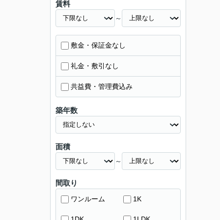
賃料
～
敷金・保証金なし
礼金・敷引なし
共益費・管理費込み
築年数
面積
～
間取り
ワンルーム
1K
1DK
1LDK