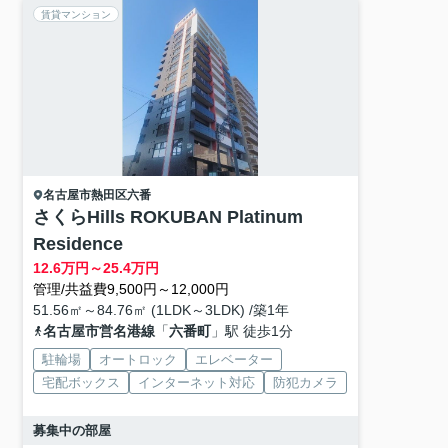
賃貸マンション
名古屋市熱田区
六番
さくらHills ROKUBAN Platinum
Residence
12.6
万円～
25.4
万円
管理/共益費9,500円～12,000円
51.56㎡～84.76㎡ (1LDK～3LDK) /築1年
名古屋市営名港線
「
六番町
」駅 徒歩1分
駐輪場
オートロック
エレベーター
宅配ボックス
インターネット対応
防犯カメラ
募集中の部屋