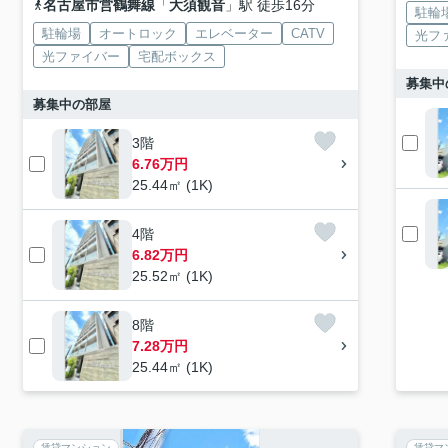
名古屋市営鶴舞線
「
大須観音
」駅 徒歩16分
駐輪
駐輪場
オートロック
エレベーター
CATV
光フ
光ファイバー
宅配ボックス
募集中
募集中の部屋
3階
6.76万円
25.44㎡ (1K)
4階
6.82万円
25.52㎡ (1K)
8階
7.28万円
25.44㎡ (1K)
賃貸マンション
賃貸マ