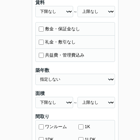
賃料
～
敷金・保証金なし
礼金・敷引なし
共益費・管理費込み
築年数
面積
～
間取り
ワンルーム
1K
1DK
1LDK