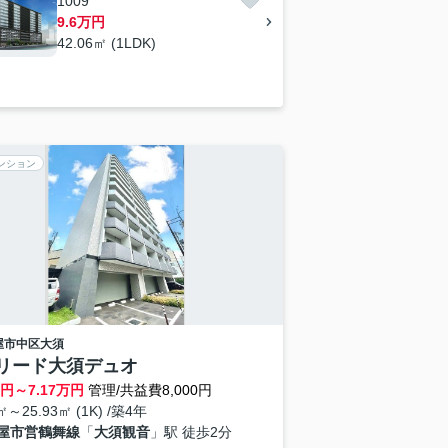
1009
9.6万円
42.06㎡ (1LDK)
ンション
屋市中区
大須
リード大須デュオ
円～
7.17
万円
管理/共益費8,000円
㎡～25.93㎡ (1K) /築4年
屋市営鶴舞線
「
大須観音
」駅 徒歩2分