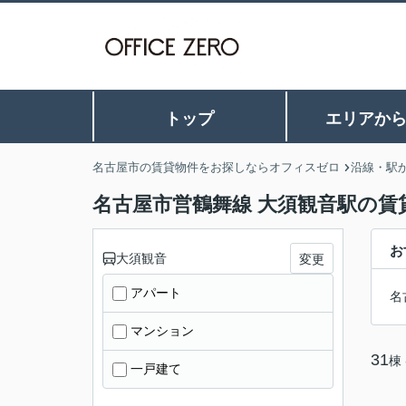
トップ
エリアか
名古屋市の賃貸物件をお探しならオフィスゼロ
沿線・駅
名古屋市営鶴舞線 大須観音駅の賃
お
大須観音
変更
アパート
名
マンション
31
棟
一戸建て