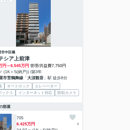
屋市中区
橘
テシア上前津
万円～
6.545
万円
管理/共益費7,750円
㎡ (1K＋S(納戸)) /築3年
屋市営鶴舞線
「
大須観音
」駅 徒歩8分
場
オートロック
エレベーター
ボックス
インターネット対応
防犯カメラ
の部屋
705
6.425万円
24.97㎡ (1K＋S(納戸))