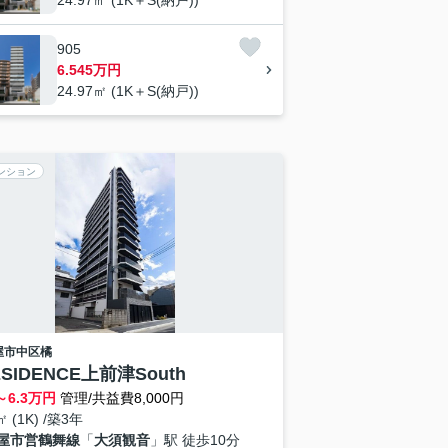
905
6.545万円
24.97㎡ (1K＋S(納戸))
ンション
屋市中区
橘
ESIDENCE上前津South
～
6.3
万円
管理/共益費8,000円
㎡ (1K) /築3年
屋市営鶴舞線
「
大須観音
」駅 徒歩10分