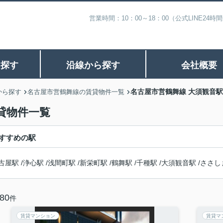
営業時間：10：00～18：00（公式LINE
ら探す
沿線から探す
会社概要
名古屋市営鶴舞線 大須観音
から探す
名古屋市営鶴舞線の賃貸物件一覧
貸物件一覧
すすめの駅
古屋駅
/
浄心駅
/
浅間町駅
/
新栄町駅
/
鶴舞駅
/
千種駅
/
大須観音駅
/
ささし
80
件
賃貸マンション
賃貸マ