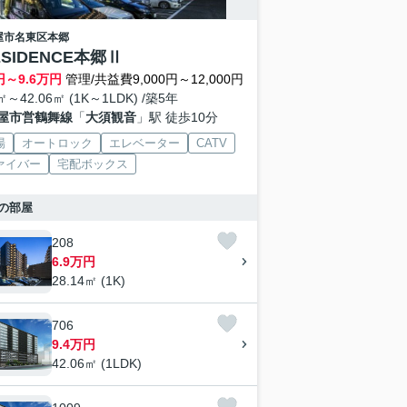
屋市名東区
本郷
ESIDENCE本郷Ⅱ
円～
9.6
万円
管理/共益費9,000円～12,000円
㎡～42.06㎡ (1K～1LDK) /築5年
屋市営鶴舞線
「
大須観音
」駅 徒歩10分
場
オートロック
エレベーター
CATV
ァイバー
宅配ボックス
の部屋
208
6.9万円
28.14㎡ (1K)
706
9.4万円
42.06㎡ (1LDK)