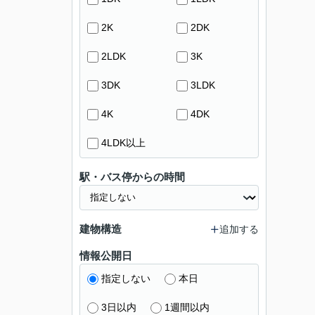
2K
2DK
2LDK
3K
3DK
3LDK
4K
4DK
4LDK以上
駅・バス停からの時間
建物構造
追加する
情報公開日
指定しない
本日
3日以内
1週間以内