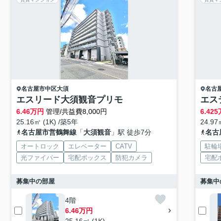
名古屋市中区
大須
名古
エスリード大須観音プリモ
エス
6.46
万円
管理/共益費8,000円
6.425
25.16㎡ (1K) /築5年
24.97
名古屋市営鶴舞線
「
大須観音
」駅 徒歩7分
名古
オートロック
エレベーター
CATV
駐輪
光ファイバー
宅配ボックス
防犯カメラ
宅配
募集中の部屋
募集中
4階
6.46万円
25.16㎡ (1K)