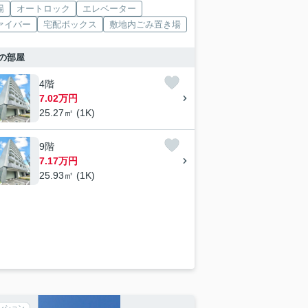
場
オートロック
エレベーター
ァイバー
宅配ボックス
敷地内ごみ置き場
の部屋
4階
7.02万円
25.27㎡ (1K)
9階
7.17万円
25.93㎡ (1K)
ンション