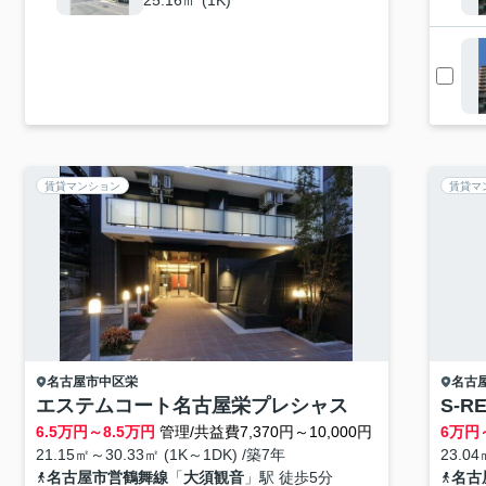
賃貸マンション
賃貸マ
名古屋市中区
栄
名古
エステムコート名古屋栄プレシャス
S-R
6.5
万円～
8.5
万円
管理/共益費7,370円～10,000円
6
万円
21.15㎡～30.33㎡ (1K～1DK) /築7年
23.04
名古屋市営鶴舞線
「
大須観音
」駅 徒歩5分
名古