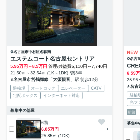
名古屋市中村区
名駅南
NEW
エステムコート名古屋セントリア
名古
CRE
5.95
万円～
8.5
万円
管理/共益費5,110円～7,740円
21.50㎡～32.54㎡ (1K～1DK) /築3年
6.59
名古屋市営鶴舞線
「
大須観音
」駅 徒歩12分
25.95
名古
駐輪場
オートロック
エレベーター
CATV
駐輪
宅配ボックス
インターネット対応
光フ
募集中の部屋
新築
6階
募集中
6.85万円
25.85㎡ (1DK)