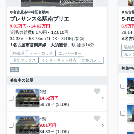
名古屋市中村区
名駅南
名古
プレサンス名駅南ブリエ
S-R
9.01
万円～
14.62
万円
6.9
万
管理/共益費8,170円～12,810円
28.14
34.33㎡～58.78㎡ (1LDK～3LDK) /新築
名古
名古屋市営鶴舞線
「
大須観音
」駅 徒歩14分
駐輪
駐輪場
オートロック
エレベーター
光フ
宅配ボックス
インターネット対応
防犯カメラ
募集中
新築
募集中の部屋
2階
14.62万円
58.78㎡ (3LDK)
4階
9.01万円
34.33㎡ (1LDK)