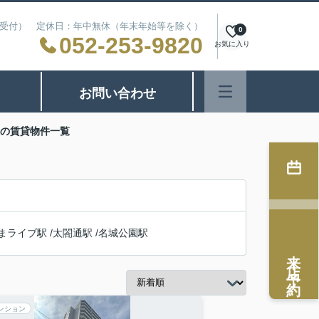
24時間受付） 定休日：年中無休（年末年始等を除く）
0
052-253-9820
お気に入り
お問い合わせ
駅の賃貸物件一覧
まライブ駅
/
太閤通駅
/
名城公園駅
来店予約
ンション