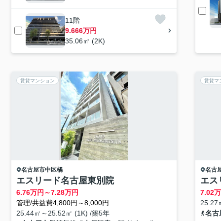
11階
9.666万円
35.06㎡ (2K)
賃貸マンション
賃貸マ
名古屋市中区
橘
名古
エスリード名古屋東別院
エス
6.76
万円～
7.28
万円
7.02
万
管理/共益費4,800円～8,000円
25.27
25.44㎡～25.52㎡ (1K) /築5年
名古