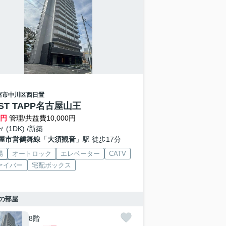
屋市中川区
西日置
ST TAPP名古屋山王
万円
管理/共益費10,000円
㎡ (1DK) /新築
屋市営鶴舞線
「
大須観音
」駅 徒歩17分
場
オートロック
エレベーター
CATV
ァイバー
宅配ボックス
の部屋
8階