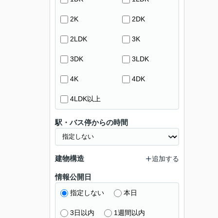
2K
2DK
2LDK
3K
3DK
3LDK
4K
4DK
4LDK以上
駅・バス停からの時間
建物構造
追加する
情報公開日
指定しない
本日
3日以内
1週間以内