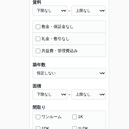
賃料
～
敷金・保証金なし
礼金・敷引なし
共益費・管理費込み
築年数
面積
～
間取り
ワンルーム
1K
1DK
1LDK