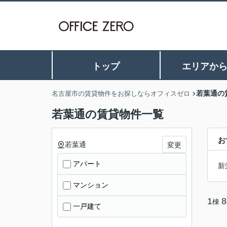
トップ
エリアか
若葉通の
名古屋市の賃貸物件をお探しならオフィスゼロ
若葉通の賃貸物件一覧
お
若葉通
変更
アパート
新
マンション
1
8
棟
一戸建て