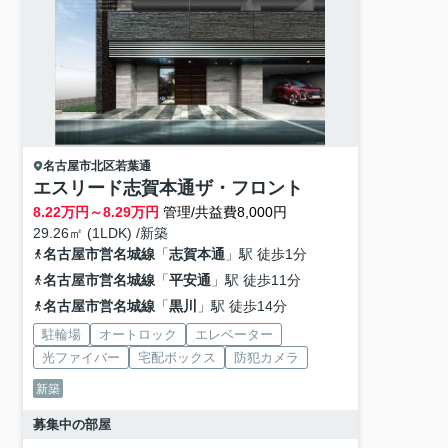
名古屋市北区
若葉通
エスリード志賀本通ザ・フロント
8.22
万円～
8.29
万円
管理/共益費8,000円
29.26㎡ (1LDK) /新築
名古屋市営名城線
「
志賀本通
」駅 徒歩1分
名古屋市営名城線
「
平安通
」駅 徒歩11分
名古屋市営名城線
「
黒川
」駅 徒歩14分
駐輪場
オートロック
エレベーター
光ファイバー
宅配ボックス
防犯カメラ
新築
募集中の部屋