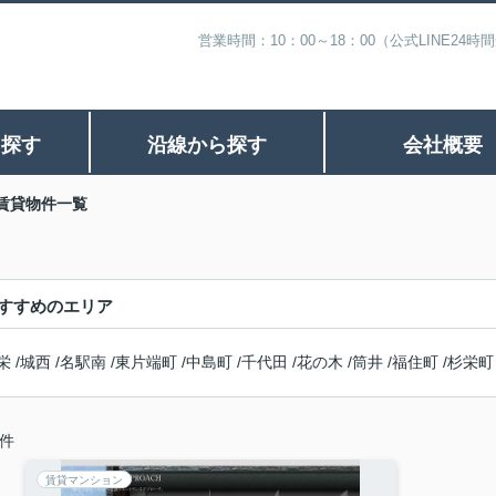
営業時間：10：00～18：00（公式LINE
ら探す
沿線から探す
会社概要
賃貸物件一覧
すすめのエリア
栄
/
城西
/
名駅南
/
東片端町
/
中島町
/
千代田
/
花の木
/
筒井
/
福住町
/
杉栄町
件
賃貸マンション