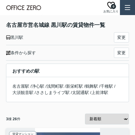
0
お気に入り
名古屋市営名城線 黒川駅の賃貸物件一覧
黒川駅
変更
条件から探す
変更
おすすめの駅
名古屋駅
/
浄心駅
/
浅間町駅
/
新栄町駅
/
鶴舞駅
/
千種駅
/
大須観音駅
/
ささしまライブ駅
/
太閤通駅
/
上前津駅
3
棟
26
件
賃貸マンション