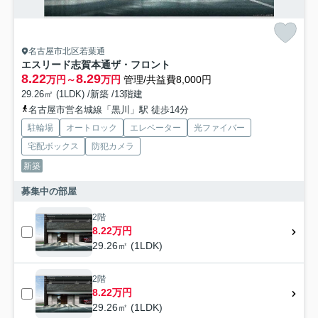
名古屋市北区若葉通
エスリード志賀本通ザ・フロント
8.22
8.29
万円～
万円
管理/共益費8,000円
29.26㎡ (1LDK) /新築 /13階建
名古屋市営名城線「黒川」駅 徒歩14分
駐輪場
オートロック
エレベーター
光ファイバー
宅配ボックス
防犯カメラ
新築
募集中の部屋
2階
8.22万円
29.26㎡ (1LDK)
2階
8.22万円
29.26㎡ (1LDK)