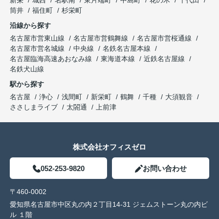
新栄
城西
名駅南
東片端町
中島町
花の木
千代田
筒井
福住町
杉栄町
沿線から探す
名古屋市営東山線
名古屋市営鶴舞線
名古屋市営桜通線
名古屋市営名城線
中央線
名鉄名古屋本線
名古屋臨海高速あおなみ線
東海道本線
近鉄名古屋線
名鉄犬山線
駅から探す
名古屋
浄心
浅間町
新栄町
鶴舞
千種
大須観音
ささしまライブ
太閤通
上前津
株式会社オフィスゼロ
052-253-9820
お問い合わせ
〒460-0002
愛知県名古屋市中区丸の内２丁目14-31 ジェムストーン丸の内ビ
ル １階