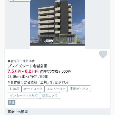
名古屋市北区清水
プレイズシード名城公園
7.5
8.2
万円～
万円
管理/共益費7,000円
28.19㎡ (1DK) /予定 /7階建
名古屋市営名城線「黒川」駅 徒歩13分
駐輪場
オートロック
エレベーター
宅配ボックス
インターネット対応
防犯カメラ
新築
募集中の部屋