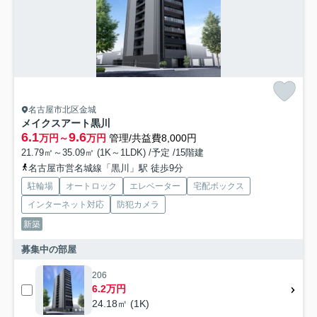
名古屋市北区金城
メイクスアート黒川
6.1
9.6
万円～
万円
管理/共益費8,000円
21.79㎡～35.09㎡ (1K～1LDK) /予定 /15階建
名古屋市営名城線「黒川」駅 徒歩9分
駐輪場
オートロック
エレベーター
宅配ボックス
インターネット対応
防犯カメラ
新築
募集中の部屋
206
6.2万円
24.18㎡ (1K)