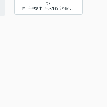
付）
（休：年中無休（年末年始等を除く））