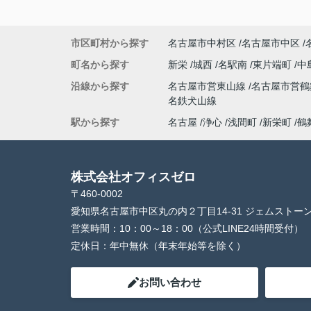
市区町村から探す
名古屋市中村区
名古屋市中区
町名から探す
新栄
城西
名駅南
東片端町
中
沿線から探す
名古屋市営東山線
名古屋市営
名鉄犬山線
駅から探す
名古屋
浄心
浅間町
新栄町
鶴
株式会社オフィスゼロ
〒460-0002
愛知県名古屋市中区丸の内２丁目14-31 ジェムストー
営業時間：
10：00～18：00（公式LINE24時間受付）
定休日：
年中無休（年末年始等を除く）
お問い合わせ