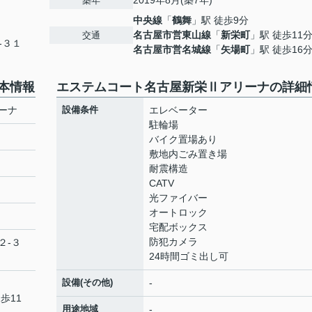
2019年8月(築7年)
築年
中央線
「
鶴舞
」駅 徒歩9分
名古屋市営東山線
「
新栄町
」駅 徒歩11
交通
-３１
名古屋市営名城線
「
矢場町
」駅 徒歩16
本情報
エステムコート名古屋新栄Ⅱアリーナの詳細
ーナ
設備条件
エレベーター
駐輪場
バイク置場あり
敷地内ごみ置き場
耐震構造
CATV
光ファイバー
オートロック
宅配ボックス
防犯カメラ
２-３
24時間ゴミ出し可
設備(その他)
-
歩11
用途地域
-