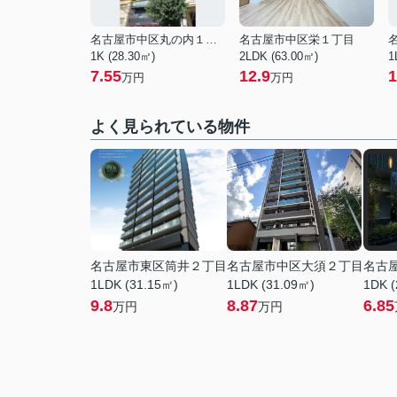
名古屋市中区丸の内１丁目
名古屋市中区栄１丁目
1K (28.30㎡)
2LDK (63.00㎡)
1
7.55
12.9
1
万円
万円
よく見られている物件
名古屋市東区筒井２丁目
名古屋市中区大須２丁目
名古
1LDK (31.15㎡)
1LDK (31.09㎡)
1DK (
9.8
8.87
6.85
万円
万円