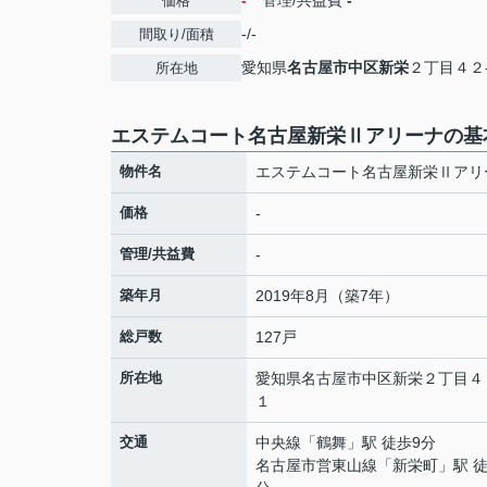
-
管理/共益費
-
価格
-/-
間取り/面積
愛知県
名古屋市中区
新栄
２丁目４２
所在地
エステムコート名古屋新栄Ⅱアリーナの基
物件名
エステムコート名古屋新栄Ⅱアリ
価格
-
管理/共益費
-
築年月
2019年8月（築7年）
総戸数
127戸
所在地
愛知県
名古屋市中区
新栄
２丁目４
１
交通
中央線
「
鶴舞
」駅 徒歩9分
名古屋市営東山線
「
新栄町
」駅 徒