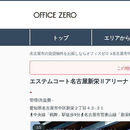
トップ
エリアか
名古屋市の賃貸物件をお探しならオフィスゼロ
名古屋市
この物
エステムコート名古屋新栄Ⅱアリーナ
-
管理/共益費 -
愛知県
名古屋市中区
新栄
２丁目４２-３１
中央線「鶴舞」駅徒歩9分
名古屋市営東山線「新栄
1
/
3