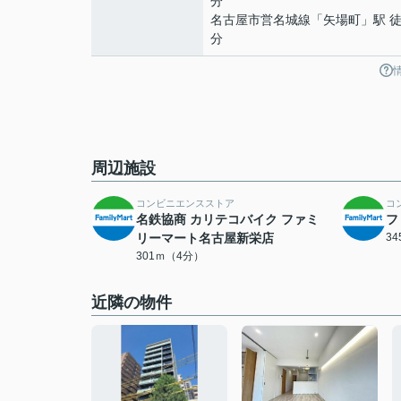
分
名古屋市営名城線
「
矢場町
」駅 徒
分
周辺施設
コンビニエンスストア
コ
名鉄協商 カリテコバイク ファミ
フ
リーマート名古屋新栄店
3
301ｍ（4分）
近隣の物件