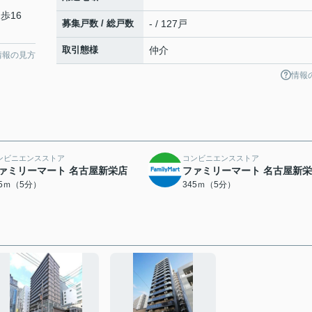
歩16
募集戸数 / 総戸数
- / 127戸
取引態様
仲介
情報の見方
情報
ンビニエンスストア
コンビニエンスストア
ァミリーマート 名古屋新栄店
ファミリーマート 名古屋新
45ｍ（5分）
345ｍ（5分）