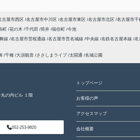
名古屋市西区
名古屋市中川区
名古屋市東区
名古屋市北区
名古屋市千
島町
花の木
千代田
筒井
福住町
今池
鶴舞線
名古屋市営桜通線
名古屋市営名城線
中央線
名鉄名古屋本線
名
舞
千種
大須観音
ささしまライブ
太閤通
名城公園
トップページ
ン丸の内ビル １階
お客様の声
アクセスマップ
052-253-9820
会社概要