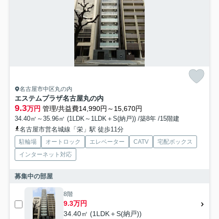
名古屋市中区丸の内
エステムプラザ名古屋丸の内
9.3
万円
管理/共益費14,990円～15,670円
34.40㎡～35.96㎡ (1LDK～1LDK＋S(納戸)) /築8年 /15階建
名古屋市営名城線「栄」駅 徒歩11分
駐輪場
オートロック
エレベーター
CATV
宅配ボックス
インターネット対応
募集中の部屋
8階
9.3万円
34.40㎡ (1LDK＋S(納戸))