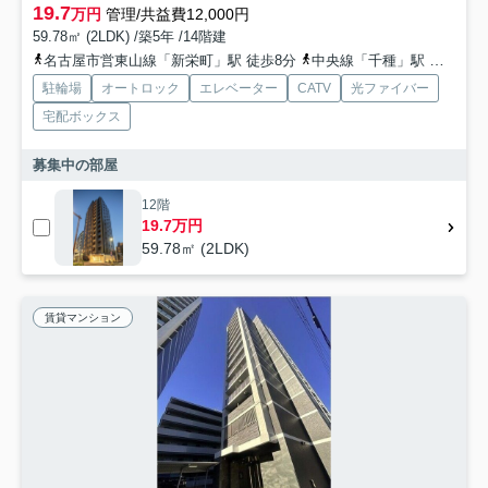
19.7
万円
管理/共益費12,000円
59.78㎡ (2LDK) /築5年 /14階建
名古屋市営東山線「新栄町」駅 徒歩8分
中央線「千種」駅 徒歩11分
駐輪場
オートロック
エレベーター
CATV
光ファイバー
宅配ボックス
募集中の部屋
12階
19.7万円
59.78㎡ (2LDK)
賃貸マンション