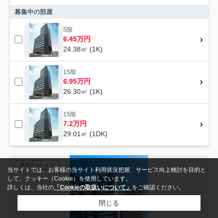
募集中の部屋
5階
6.45万円
24.38㎡ (1K)
15階
6.95万円
26.30㎡ (1K)
15階
7.2万円
29.01㎡ (1DK)
賃貸マンション
当サイトでは、お客様の当サイト利用状況把握、サービス向上検討を目的と
して、クッキー（Cookie）を使用しています。
詳しくは、当社の
「Cookieの取扱いについて」
をご確認ください。
閉じる