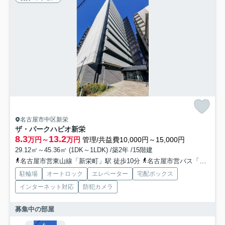
名古屋市中区新栄
ザ・パークハビオ新栄
8.3
13.2
万円～
万円
管理/共益費10,000円～15,000円
29.12㎡～45.36㎡ (1DK～1LDK) /築2年 /15階建
名古屋市営東山線「新栄町」駅 徒歩10分
名古屋市営バス「西白山町」バス停下車 徒歩2分
駐輪場
オートロック
エレベーター
宅配ボックス
インターネット対応
防犯カメラ
募集中の部屋