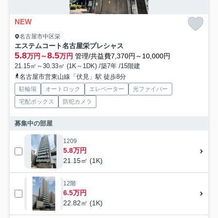
NEW
名古屋市中区栄
エステムコート名古屋栄プレシャス
5.8
8.5
万円～
万円
管理/共益費7,370円～10,000円
21.15㎡～30.33㎡ (1K～1DK) /築7年 /15階建
名古屋市営東山線「伏見」駅 徒歩8分
駐輪場
オートロック
エレベーター
光ファイバー
宅配ボックス
防犯カメラ
募集中の部屋
1209
5.8万円
21.15㎡ (1K)
12階
6.5万円
22.82㎡ (1K)