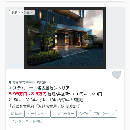
賃貸マンション
名古屋市中村区名駅南
エステムコート名古屋セントリア
5.95
8.5
万円～
万円
管理/共益費5,110円～7,740円
21.50㎡～32.54㎡ (1K～1DK) /築3年 /15階建
近鉄名古屋線「近鉄名古屋」駅 徒歩17分
駐輪場
オートロック
エレベーター
CATV
宅配ボックス
インターネット対応