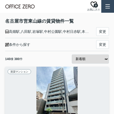
0
お気に入り
名古屋市営東山線の賃貸物件一覧
高畑駅,八田駅,岩塚駅,中村公園駅,中村日赤駅,本陣駅,亀島駅,名古屋駅,伏見駅,栄駅,新栄町駅,千種駅,今池駅,池下駅,覚王山駅,本山駅,東山公園駅,星ヶ丘駅,一社駅,上社駅,本郷駅,藤が丘駅
変更
条件から探す
変更
140
棟
380
件
賃貸マンション