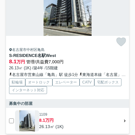
名古屋市中村区亀島
S-RESIDENCE名駅West
8.1
万円
管理/共益費7,000円
26.13㎡ (1K) /築4年 /15階建
名古屋市営東山線「亀島」駅 徒歩1分
東海道本線「名古屋」駅 徒歩11分
駐輪場
オートロック
エレベーター
CATV
宅配ボックス
インターネット対応
募集中の部屋
1109
8.1万円
26.13㎡ (1K)