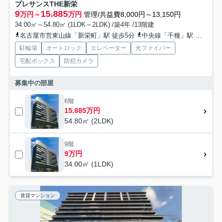
プレサンスTHE新栄
9
15.885
万円～
万円
管理/共益費8,000円～13,150円
34.00㎡～54.80㎡ (1LDK～2LDK) /築4年 /13階建
名古屋市営東山線「新栄町」駅 徒歩5分
中央線「千種」駅 徒歩11分
駐輪場
オートロック
エレベーター
光ファイバー
宅配ボックス
防犯カメラ
募集中の部屋
6階
15.885万円
54.80㎡ (2LDK)
9階
9万円
34.00㎡ (1LDK)
賃貸マンション