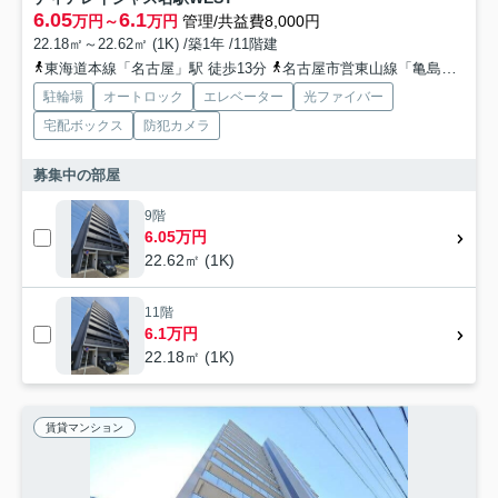
6.05
6.1
万円～
万円
管理/共益費8,000円
22.18㎡～22.62㎡ (1K) /築1年 /11階建
東海道本線「名古屋」駅 徒歩13分
名古屋市営東山線「亀島」駅 徒歩8分
駐輪場
オートロック
エレベーター
光ファイバー
宅配ボックス
防犯カメラ
募集中の部屋
9階
6.05万円
22.62㎡ (1K)
11階
6.1万円
22.18㎡ (1K)
賃貸マンション