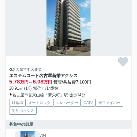
名古屋市中区新栄
エステムコート名古屋新栄アクシス
5.78
6.08
万円～
万円
管理/共益費7,160円
20.91㎡ (1K) /築7年 /14階建
名古屋市営東山線「新栄町」駅 徒歩14分
駐輪場
オートロック
エレベーター
CATV
光ファイバー
宅配ボックス
募集中の部屋
704