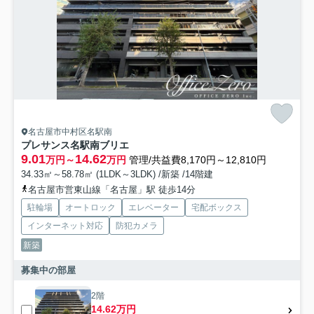
名古屋市中村区名駅南
プレサンス名駅南ブリエ
9.01
14.62
万円～
万円
管理/共益費8,170円～12,810円
34.33㎡～58.78㎡ (1LDK～3LDK) /新築 /14階建
名古屋市営東山線「名古屋」駅 徒歩14分
駐輪場
オートロック
エレベーター
宅配ボックス
インターネット対応
防犯カメラ
新築
募集中の部屋
2階
14.62万円