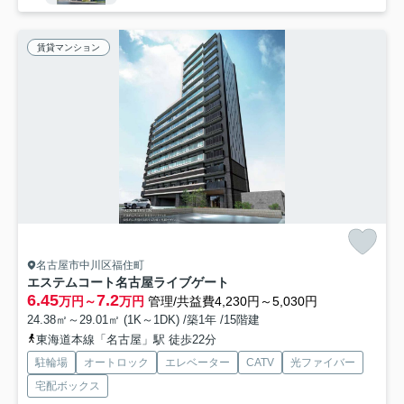
賃貸マンション
名古屋市中川区福住町
エステムコート名古屋ライブゲート
6.45
7.2
万円～
万円
管理/共益費4,230円～5,030円
24.38㎡～29.01㎡ (1K～1DK) /築1年 /15階建
東海道本線「名古屋」駅 徒歩22分
駐輪場
オートロック
エレベーター
CATV
光ファイバー
宅配ボックス