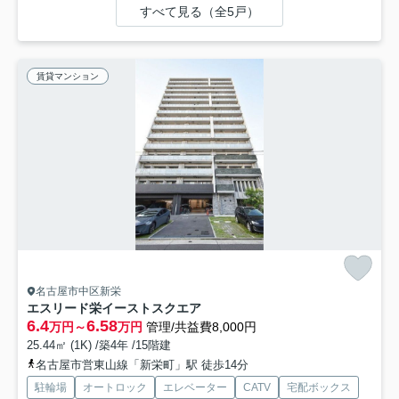
すべて見る（全5戸）
賃貸マンション
名古屋市中区新栄
エスリード栄イーストスクエア
6.4
6.58
万円～
万円
管理/共益費8,000円
25.44㎡ (1K) /築4年 /15階建
名古屋市営東山線「新栄町」駅 徒歩14分
駐輪場
オートロック
エレベーター
CATV
宅配ボックス