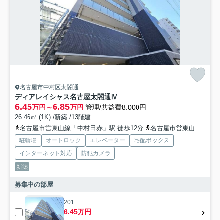
名古屋市中村区太閤通
ディアレイシャス名古屋太閤通Ⅳ
6.45
6.85
万円～
万円
管理/共益費8,000円
26.46㎡ (1K) /新築 /13階建
名古屋市営東山線「中村日赤」駅 徒歩12分
名古屋市営東山線「中村公園」駅 徒歩13分
駐輪場
オートロック
エレベーター
宅配ボックス
インターネット対応
防犯カメラ
新築
募集中の部屋
201
6.45万円