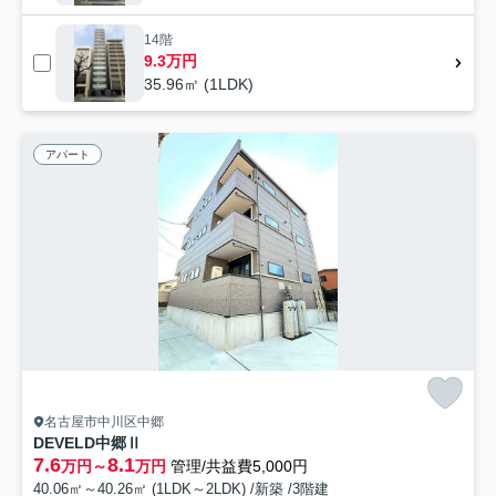
14階
9.3万円
35.96㎡ (1LDK)
アパート
名古屋市中川区中郷
DEVELD中郷Ⅱ
7.6
8.1
万円～
万円
管理/共益費5,000円
40.06㎡～40.26㎡ (1LDK～2LDK) /新築 /3階建