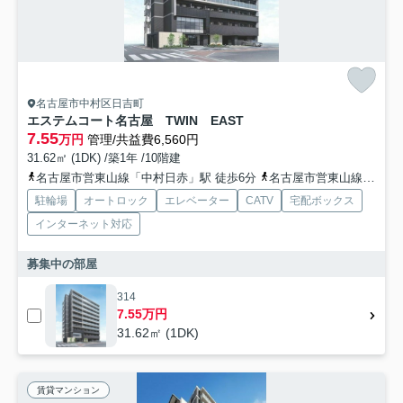
名古屋市中村区日吉町
エステムコート名古屋 TWIN EAST
7.55
万円
管理/共益費6,560円
31.62㎡ (1DK) /築1年 /10階建
名古屋市営東山線「中村日赤」駅 徒歩6分
名古屋市営東山線「本陣」駅 徒歩8分
駐輪場
オートロック
エレベーター
CATV
宅配ボックス
インターネット対応
募集中の部屋
314
7.55万円
31.62㎡ (1DK)
賃貸マンション