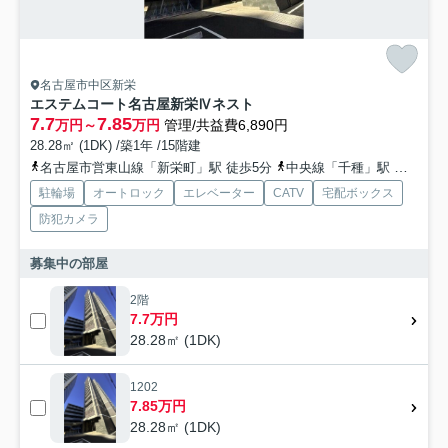
名古屋市中区新栄
エステムコート名古屋新栄Ⅳネスト
7.7
7.85
万円～
万円
管理/共益費6,890円
28.28㎡ (1DK) /築1年 /15階建
名古屋市営東山線「新栄町」駅 徒歩5分
中央線「千種」駅 徒歩15分
駐輪場
オートロック
エレベーター
CATV
宅配ボックス
防犯カメラ
募集中の部屋
2階
7.7万円
28.28㎡ (1DK)
1202
7.85万円
28.28㎡ (1DK)