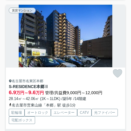
賃貸マンション
名古屋市名東区本郷
S-RESIDENCE本郷Ⅱ
6.9
9.6
万円～
万円
管理/共益費9,000円～12,000円
28.14㎡～42.06㎡ (1K～1LDK) /築5年 /14階建
名古屋市営東山線「本郷」駅 徒歩1分
駐輪場
オートロック
エレベーター
CATV
光ファイバー
宅配ボックス