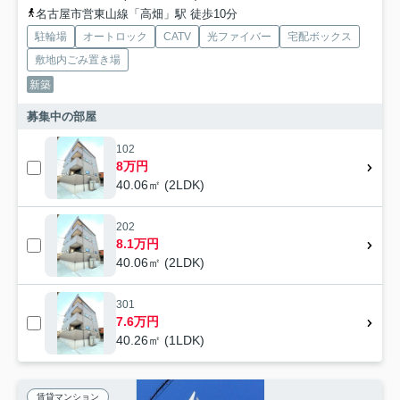
名古屋市営東山線「高畑」駅 徒歩10分
駐輪場
オートロック
CATV
光ファイバー
宅配ボックス
敷地内ごみ置き場
新築
募集中の部屋
102
8万円
40.06㎡ (2LDK)
202
8.1万円
40.06㎡ (2LDK)
301
7.6万円
40.26㎡ (1LDK)
賃貸マンション