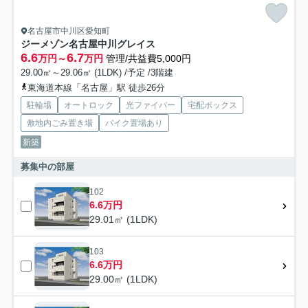
名古屋市中川区愛知町
ジーメゾン名古屋中川グレイス
6.6
6.7
万円～
万円
管理/共益費5,000円
29.00㎡～29.06㎡ (1LDK) /予定 /3階建
東海道本線「名古屋」駅 徒歩26分
駐輪場
オートロック
光ファイバー
宅配ボックス
敷地内ごみ置き場
バイク置場あり
新築
募集中の部屋
102
6.6万円
29.01㎡ (1LDK)
103
6.6万円
29.00㎡ (1LDK)