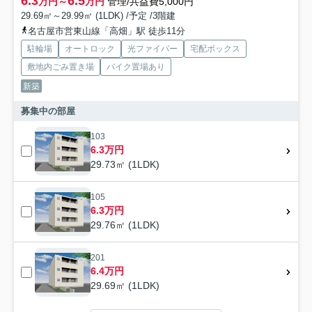
6.3
6.5
万円～
万円
管理/共益費5,000円
29.69㎡～29.99㎡ (1LDK) /予定 /3階建
名古屋市営東山線「高畑」駅 徒歩11分
駐輪場
オートロック
光ファイバー
宅配ボックス
敷地内ごみ置き場
バイク置場あり
新築
募集中の部屋
103
6.3万円
29.73㎡ (1LDK)
105
6.3万円
29.76㎡ (1LDK)
201
6.4万円
29.69㎡ (1LDK)