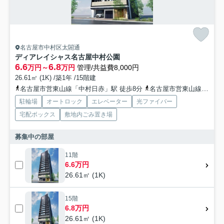
名古屋市中村区太閤通
ディアレイシャス名古屋中村公園
6.6
6.8
万円～
万円
管理/共益費8,000円
26.61㎡ (1K) /築1年 /15階建
名古屋市営東山線「中村日赤」駅 徒歩8分
名古屋市営東山線「中村公園」駅 徒歩7分
駐輪場
オートロック
エレベーター
光ファイバー
宅配ボックス
敷地内ごみ置き場
募集中の部屋
11階
6.6万円
26.61㎡ (1K)
15階
6.8万円
26.61㎡ (1K)