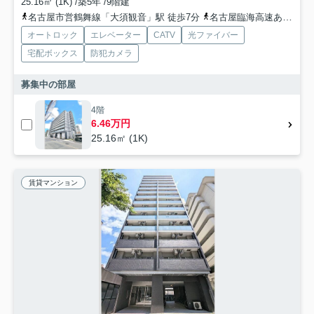
25.16㎡ (1K) /築5年 /9階建
名古屋市営鶴舞線「大須観音」駅 徒歩7分
名古屋臨海高速あおなみ線「ささしまライブ」駅 徒歩16分
オートロック
エレベーター
CATV
光ファイバー
宅配ボックス
防犯カメラ
募集中の部屋
4階
6.46万円
25.16㎡ (1K)
賃貸マンション