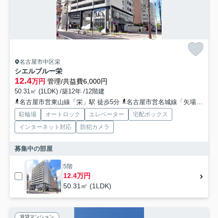
名古屋市中区栄
シエルブルー栄
12.4
万円
管理/共益費6,000円
50.31㎡ (1LDK) /築12年 /12階建
名古屋市営東山線「栄」駅 徒歩5分
名古屋市営名城線「矢場町」駅 徒歩10分
駐輪場
オートロック
エレベーター
宅配ボックス
インターネット対応
防犯カメラ
募集中の部屋
5階
12.4万円
50.31㎡ (1LDK)
賃貸マンション