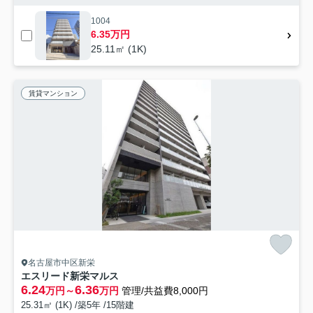
1004
6.35万円
25.11㎡ (1K)
賃貸マンション
名古屋市中区新栄
エスリード新栄マルス
6.24
6.36
万円～
万円
管理/共益費8,000円
25.31㎡ (1K) /築5年 /15階建