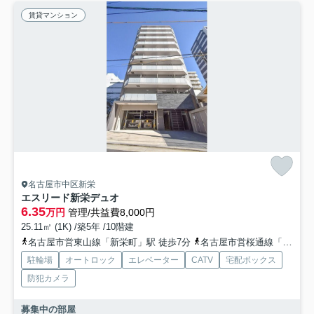
賃貸マンション
名古屋市中区新栄
エスリード新栄デュオ
6.35
万円
管理/共益費8,000円
25.11㎡ (1K) /築5年 /10階建
名古屋市営東山線「新栄町」駅 徒歩7分
名古屋市営桜通線「車道」駅 徒歩14分
駐輪場
オートロック
エレベーター
CATV
宅配ボックス
防犯カメラ
募集中の部屋