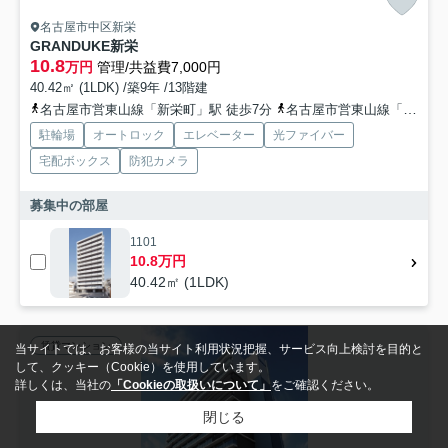
名古屋市中区新栄
GRANDUKE新栄
10.8
万円
管理/共益費7,000円
40.42㎡ (1LDK) /築9年 /13階建
名古屋市営東山線「新栄町」駅 徒歩7分
名古屋市営東山線「千種」駅 徒歩10分
駐輪場
オートロック
エレベーター
光ファイバー
宅配ボックス
防犯カメラ
募集中の部屋
1101
10.8万円
40.42㎡ (1LDK)
賃貸マンション
当サイトでは、お客様の当サイト利用状況把握、サービス向上検討を目的と
して、クッキー（Cookie）を使用しています。
詳しくは、当社の
「Cookieの取扱いについて」
をご確認ください。
閉じる