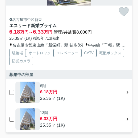
名古屋市中区新栄
エスリード新栄プライム
6.18
6.33
万円～
万円
管理/共益費8,000円
25.35㎡ (1K) /築5年 /13階建
名古屋市営東山線「新栄町」駅 徒歩8分
中央線「千種」駅 徒歩15分
駐輪場
オートロック
エレベーター
CATV
宅配ボックス
防犯カメラ
募集中の部屋
8階
6.18万円
25.35㎡ (1K)
13階
6.33万円
25.35㎡ (1K)