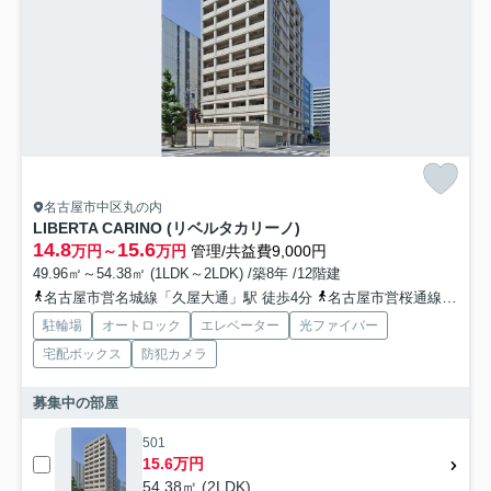
名古屋市中区丸の内
LIBERTA CARINO (リベルタカリーノ)
14.8
15.6
万円～
万円
管理/共益費9,000円
49.96㎡～54.38㎡ (1LDK～2LDK) /築8年 /12階建
名古屋市営名城線「久屋大通」駅 徒歩4分
名古屋市営桜通線「丸の内」駅 徒歩7分
駐輪場
オートロック
エレベーター
光ファイバー
宅配ボックス
防犯カメラ
募集中の部屋
501
15.6万円
54.38㎡ (2LDK)