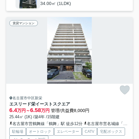
34.00㎡ (1LDK)
賃貸マンション
名古屋市中区新栄
エスリード栄イーストスクエア
6.4
6.58
万円～
万円
管理/共益費8,000円
25.44㎡ (1K) /築4年 /15階建
名古屋市営鶴舞線「鶴舞」駅 徒歩12分
名古屋市営名城線「矢場町」駅 徒歩14分
駐輪場
オートロック
エレベーター
CATV
宅配ボックス