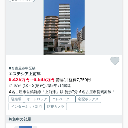
名古屋市中区橘
エステシア上前津
6.425
6.545
万円～
万円
管理/共益費7,750円
24.97㎡ (1K＋S(納戸)) /築3年 /14階建
名古屋市営鶴舞線「上前津」駅 徒歩7分
名古屋市営鶴舞線「大須観音」駅 徒歩8分
駐輪場
オートロック
エレベーター
宅配ボックス
インターネット対応
防犯カメラ
募集中の部屋