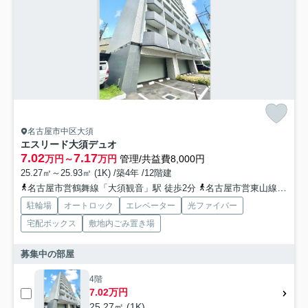
名古屋市中区大須
エスリード大須デュオ
7.02
7.17
万円～
万円
管理/共益費8,000円
25.27㎡～25.93㎡ (1K) /築4年 /12階建
名古屋市営鶴舞線「大須観音」駅 徒歩2分
名古屋市営東山線「伏見」駅 徒歩11分
駐輪場
オートロック
エレベーター
光ファイバー
宅配ボックス
敷地内ごみ置き場
募集中の部屋
4階
7.02万円
25.27㎡ (1K)