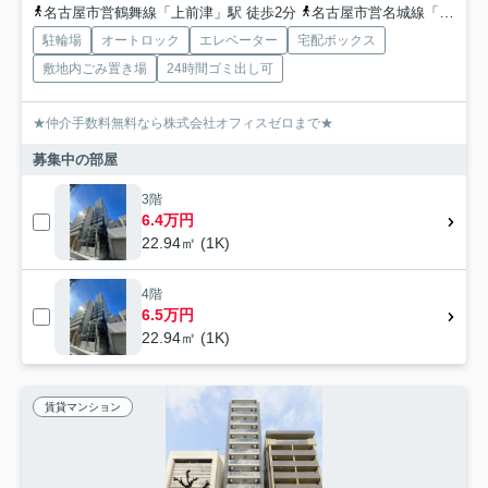
名古屋市営鶴舞線「上前津」駅 徒歩2分
名古屋市営名城線「矢場町」駅 徒歩11分
駐輪場
オートロック
エレベーター
宅配ボックス
敷地内ごみ置き場
24時間ゴミ出し可
★仲介手数料無料なら株式会社オフィスゼロまで★
募集中の部屋
3階
6.4万円
22.94㎡ (1K)
4階
6.5万円
22.94㎡ (1K)
賃貸マンション