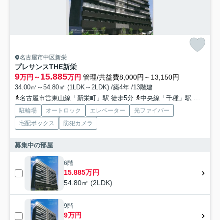
名古屋市中区新栄
プレサンスTHE新栄
9
15.885
万円～
万円
管理/共益費8,000円～13,150円
34.00㎡～54.80㎡ (1LDK～2LDK) /築4年 /13階建
名古屋市営東山線「新栄町」駅 徒歩5分
中央線「千種」駅 徒歩11分
駐輪場
オートロック
エレベーター
光ファイバー
宅配ボックス
防犯カメラ
募集中の部屋
6階
15.885万円
54.80㎡ (2LDK)
9階
9万円