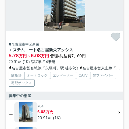
名古屋市中区新栄
エステムコート名古屋新栄アクシス
5.78
6.08
万円～
万円
管理/共益費7,160円
20.91㎡ (1K) /築7年 /14階建
名古屋市営名城線「矢場町」駅 徒歩9分
名古屋市営東山線「新栄町」駅 徒歩14分
駐輪場
オートロック
エレベーター
CATV
光ファイバー
宅配ボックス
募集中の部屋
704
6.08万円
20.91㎡ (1K)