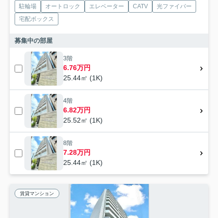
駐輪場
オートロック
エレベーター
CATV
光ファイバー
宅配ボックス
募集中の部屋
3階
6.76万円
25.44㎡ (1K)
4階
6.82万円
25.52㎡ (1K)
8階
7.28万円
25.44㎡ (1K)
賃貸マンション