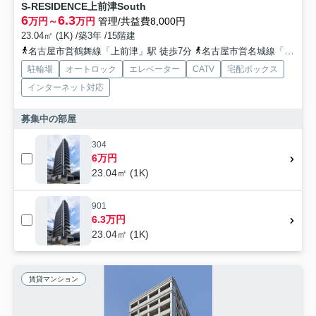
S-RESIDENCE上前津South
6
6.3
万円～
万円
管理/共益費8,000円
23.04㎡ (1K) /築3年 /15階建
名古屋市営鶴舞線「上前津」駅 徒歩7分
名古屋市営名城線「東別院」駅 徒歩10分
駐輪場
オートロック
エレベーター
CATV
宅配ボックス
インターネット対応
募集中の部屋
304
6万円
23.04㎡ (1K)
901
6.3万円
23.04㎡ (1K)
賃貸マンション