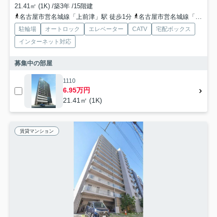
21.41㎡ (1K) /築3年 /15階建
名古屋市営名城線「上前津」駅 徒歩1分
名古屋市営名城線「東別院」駅 徒歩10分
駐輪場
オートロック
エレベーター
CATV
宅配ボックス
インターネット対応
募集中の部屋
1110
6.95万円
21.41㎡ (1K)
賃貸マンション