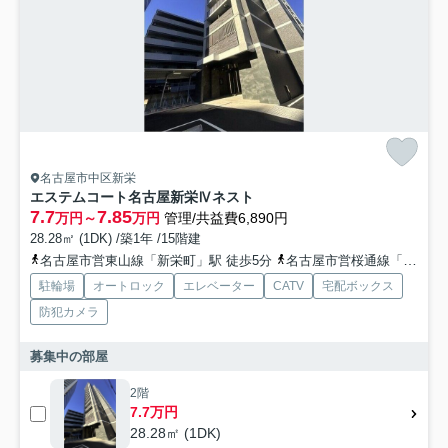
名古屋市中区新栄
エステムコート名古屋新栄Ⅳネスト
7.7
7.85
万円～
万円
管理/共益費6,890円
28.28㎡ (1DK) /築1年 /15階建
名古屋市営東山線「新栄町」駅 徒歩5分
名古屋市営桜通線「高岳」駅 徒歩15分
駐輪場
オートロック
エレベーター
CATV
宅配ボックス
防犯カメラ
募集中の部屋
2階
7.7万円
28.28㎡ (1DK)