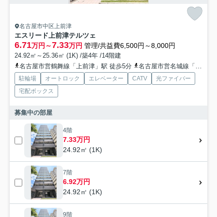
名古屋市中区上前津
エスリード上前津テルツェ
6.71
7.33
万円～
万円
管理/共益費6,500円～8,000円
24.92㎡～25.36㎡ (1K) /築4年 /14階建
名古屋市営鶴舞線「上前津」駅 徒歩5分
名古屋市営名城線「東別院」駅 徒歩10分
駐輪場
オートロック
エレベーター
CATV
光ファイバー
宅配ボックス
募集中の部屋
4階
7.33万円
24.92㎡ (1K)
7階
6.92万円
24.92㎡ (1K)
9階