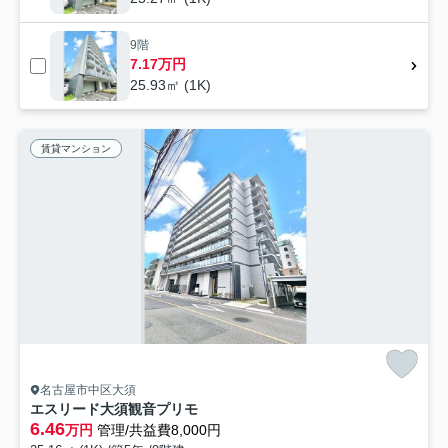
9階
7.17万円
25.93㎡ (1K)
賃貸マンション
名古屋市中区大須
エスリード大須観音プリモ
6.46
万円
管理/共益費8,000円