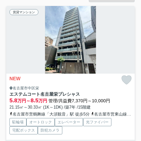
賃貸マンション
NEW
名古屋市中区栄
エステムコート名古屋栄プレシャス
5.8
8.5
万円～
万円
管理/共益費7,370円～10,000円
21.15㎡～30.33㎡ (1K～1DK) /築7年 /15階建
名古屋市営鶴舞線「大須観音」駅 徒歩5分
名古屋市営東山線「伏見」駅 徒歩8分
駐輪場
オートロック
エレベーター
光ファイバー
宅配ボックス
防犯カメラ