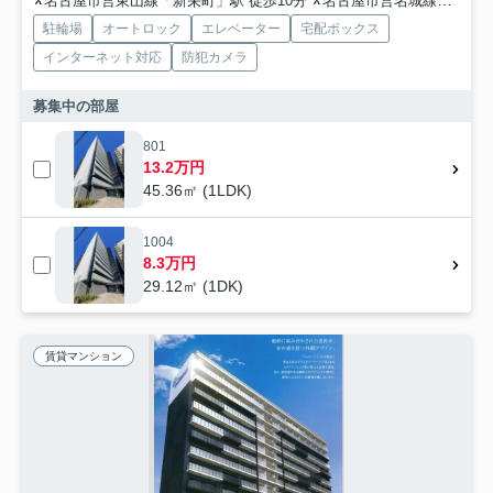
名古屋市営東山線「新栄町」駅 徒歩10分
名古屋市営名城線「矢場町」駅 徒歩12分
駐輪場
オートロック
エレベーター
宅配ボックス
インターネット対応
防犯カメラ
募集中の部屋
801
13.2万円
45.36㎡ (1LDK)
1004
8.3万円
29.12㎡ (1DK)
賃貸マンション