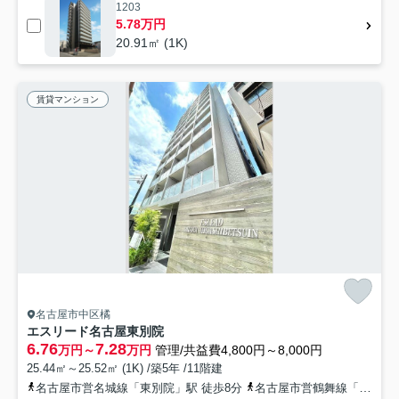
1203
5.78万円
20.91㎡ (1K)
賃貸マンション
名古屋市中区橘
エスリード名古屋東別院
6.76
7.28
万円～
万円
管理/共益費4,800円～8,000円
25.44㎡～25.52㎡ (1K) /築5年 /11階建
名古屋市営名城線「東別院」駅 徒歩8分
名古屋市営鶴舞線「上前津」駅 徒歩12分