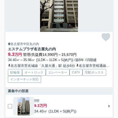
名古屋市中区丸の内
エステムプラザ名古屋丸の内
9.3
万円
管理/共益費14,990円～15,670円
34.40㎡～35.96㎡ (1LDK～1LDK＋S(納戸)) /築8年 /15階建
名古屋市営名城線「久屋大通」駅 徒歩6分
名古屋市営桜通線「丸の内」駅 徒歩10分
駐輪場
オートロック
エレベーター
CATV
宅配ボックス
インターネット対応
募集中の部屋
8階
9.3万円
34.40㎡ (1LDK＋S(納戸))