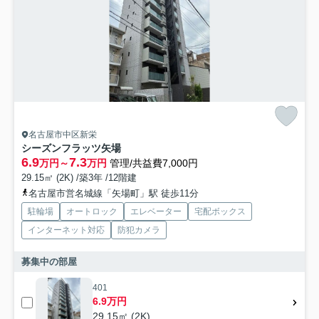
名古屋市中区新栄
シーズンフラッツ矢場
6.9
7.3
万円～
万円
管理/共益費7,000円
29.15㎡ (2K) /築3年 /12階建
名古屋市営名城線「矢場町」駅 徒歩11分
駐輪場
オートロック
エレベーター
宅配ボックス
インターネット対応
防犯カメラ
募集中の部屋
401
6.9万円
29.15㎡ (2K)