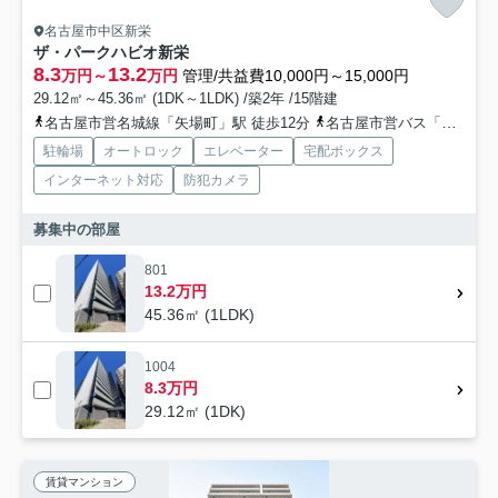
名古屋市中区新栄
ザ・パークハビオ新栄
8.3
13.2
万円～
万円
管理/共益費10,000円～15,000円
29.12㎡～45.36㎡ (1DK～1LDK) /築2年 /15階建
名古屋市営名城線「矢場町」駅 徒歩12分
名古屋市営バス「西白山町」バス停下車 徒歩2分
駐輪場
オートロック
エレベーター
宅配ボックス
インターネット対応
防犯カメラ
募集中の部屋
801
13.2万円
45.36㎡ (1LDK)
1004
8.3万円
29.12㎡ (1DK)
賃貸マンション