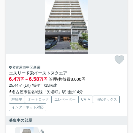
名古屋市中区新栄
エスリード栄イーストスクエア
6.4
6.58
万円～
万円
管理/共益費8,000円
25.44㎡ (1K) /築4年 /15階建
名古屋市営名城線「矢場町」駅 徒歩14分
駐輪場
オートロック
エレベーター
CATV
宅配ボックス
インターネット対応
募集中の部屋
8階