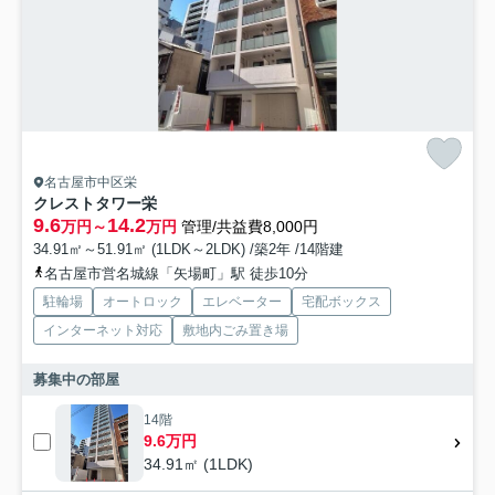
名古屋市中区栄
クレストタワー栄
9.6
14.2
万円～
万円
管理/共益費8,000円
34.91㎡～51.91㎡ (1LDK～2LDK) /築2年 /14階建
名古屋市営名城線「矢場町」駅 徒歩10分
駐輪場
オートロック
エレベーター
宅配ボックス
インターネット対応
敷地内ごみ置き場
募集中の部屋
14階
9.6万円
34.91㎡ (1LDK)