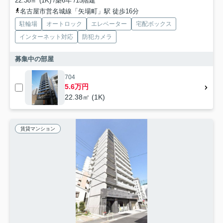
22.38㎡ (1K) /築6年 /15階建
名古屋市営名城線「矢場町」駅 徒歩16分
駐輪場
オートロック
エレベーター
宅配ボックス
インターネット対応
防犯カメラ
募集中の部屋
704
5.6万円
22.38㎡ (1K)
賃貸マンション