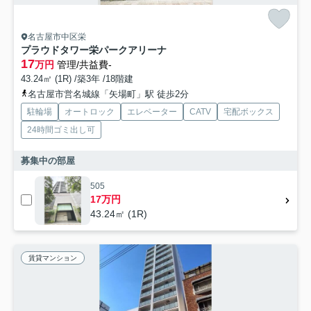
名古屋市中区栄
プラウドタワー栄パークアリーナ
17
万円
管理/共益費-
43.24㎡ (1R) /築3年 /18階建
名古屋市営名城線「矢場町」駅 徒歩2分
駐輪場
オートロック
エレベーター
CATV
宅配ボックス
24時間ゴミ出し可
募集中の部屋
505
17万円
43.24㎡ (1R)
賃貸マンション