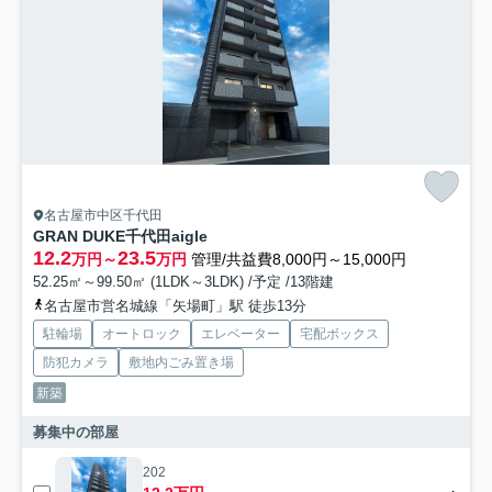
名古屋市中区千代田
GRAN DUKE千代田aigle
12.2
23.5
万円～
万円
管理/共益費8,000円～15,000円
52.25㎡～99.50㎡ (1LDK～3LDK) /予定 /13階建
名古屋市営名城線「矢場町」駅 徒歩13分
駐輪場
オートロック
エレベーター
宅配ボックス
防犯カメラ
敷地内ごみ置き場
新築
募集中の部屋
202