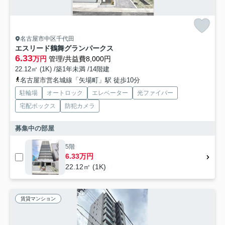
名古屋市中区千代田
エスリード鶴舞グランパークス
6.33
万円
管理/共益費8,000円
22.12㎡ (1K) /築1年未満 /14階建
名古屋市営名城線「矢場町」駅 徒歩10分
駐輪場
オートロック
エレベーター
光ファイバー
宅配ボックス
防犯カメラ
募集中の部屋
5階
6.33万円
22.12㎡ (1K)
賃貸マンション