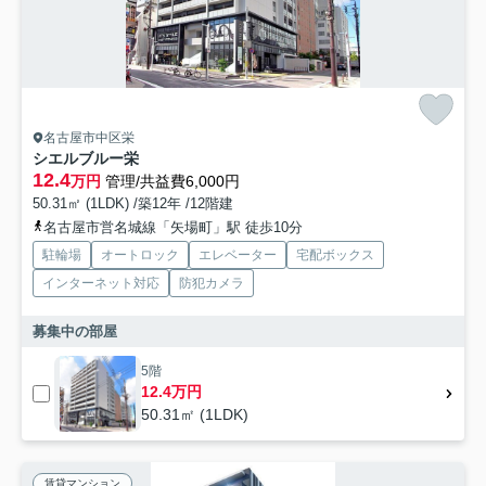
名古屋市中区栄
シエルブルー栄
12.4
万円
管理/共益費6,000円
50.31㎡ (1LDK) /築12年 /12階建
名古屋市営名城線「矢場町」駅 徒歩10分
駐輪場
オートロック
エレベーター
宅配ボックス
インターネット対応
防犯カメラ
募集中の部屋
5階
12.4万円
50.31㎡ (1LDK)
賃貸マンション