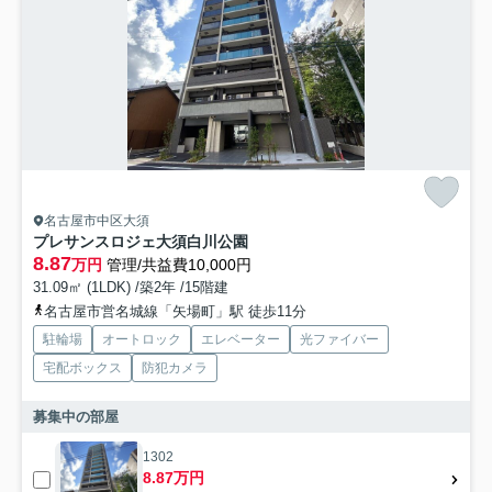
名古屋市中区大須
プレサンスロジェ大須白川公園
8.87
万円
管理/共益費10,000円
31.09㎡ (1LDK) /築2年 /15階建
名古屋市営名城線「矢場町」駅 徒歩11分
駐輪場
オートロック
エレベーター
光ファイバー
宅配ボックス
防犯カメラ
募集中の部屋
1302
8.87万円