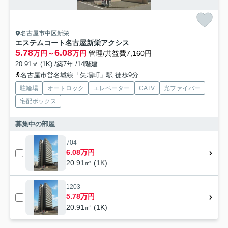
名古屋市中区新栄
エステムコート名古屋新栄アクシス
5.78
6.08
万円～
万円
管理/共益費7,160円
20.91㎡ (1K) /築7年 /14階建
名古屋市営名城線「矢場町」駅 徒歩9分
駐輪場
オートロック
エレベーター
CATV
光ファイバー
宅配ボックス
募集中の部屋
704
6.08万円
20.91㎡ (1K)
1203
5.78万円
20.91㎡ (1K)