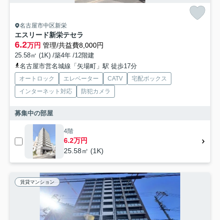
名古屋市中区新栄
エスリード新栄テセラ
6.2
万円
管理/共益費8,000円
25.58㎡ (1K) /築4年 /12階建
名古屋市営名城線「矢場町」駅 徒歩17分
オートロック
エレベーター
CATV
宅配ボックス
インターネット対応
防犯カメラ
募集中の部屋
4階
6.2万円
25.58㎡ (1K)
賃貸マンション