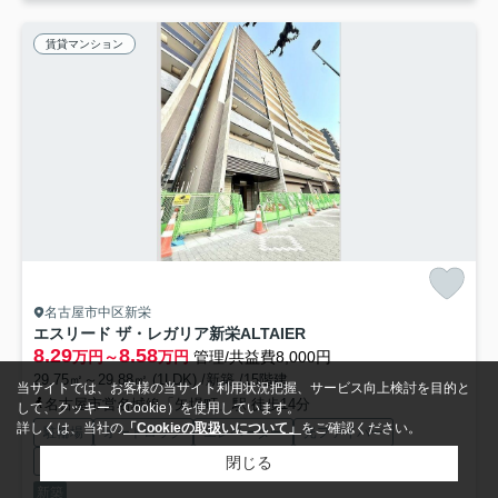
賃貸マンション
名古屋市中区新栄
エスリード ザ・レガリア新栄ALTAIER
8.29
8.58
万円～
万円
管理/共益費8,000円
29.75㎡～29.88㎡ (1LDK) /新築 /15階建
当サイトでは、お客様の当サイト利用状況把握、サービス向上検討を目的と
名古屋市営名城線「矢場町」駅 徒歩14分
して、クッキー（Cookie）を使用しています。
詳しくは、当社の
「Cookieの取扱いについて」
をご確認ください。
駐輪場
オートロック
エレベーター
光ファイバー
宅配ボックス
防犯カメラ
閉じる
新築