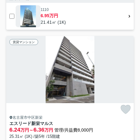
1110
6.95万円
21.41㎡ (1K)
賃貸マンション
名古屋市中区新栄
エスリード新栄マルス
6.24
6.36
万円～
万円
管理/共益費8,000円
25.31㎡ (1K) /築5年 /15階建