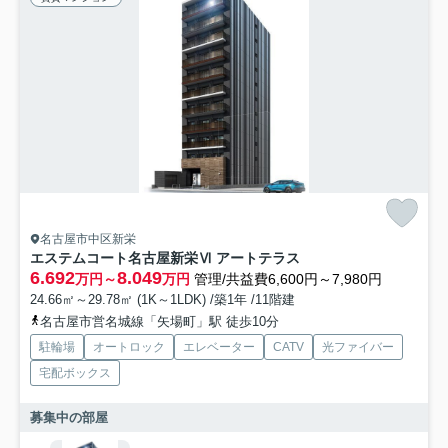
名古屋市中区新栄
エステムコート名古屋新栄Ⅵ アートテラス
6.692
8.049
万円～
万円
管理/共益費6,600円～7,980円
24.66㎡～29.78㎡ (1K～1LDK) /築1年 /11階建
名古屋市営名城線「矢場町」駅 徒歩10分
駐輪場
オートロック
エレベーター
CATV
光ファイバー
宅配ボックス
募集中の部屋