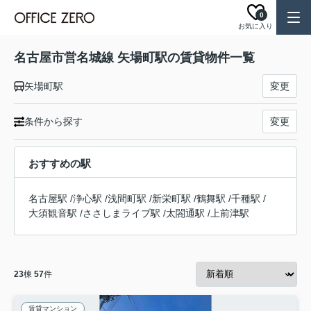
0
お気に入り
名古屋市営名城線 矢場町駅の賃貸物件一覧
矢場町駅
変更
条件から探す
変更
おすすめの駅
名古屋駅
/
浄心駅
/
浅間町駅
/
新栄町駅
/
鶴舞駅
/
千種駅
/
大須観音駅
/
ささしまライブ駅
/
太閤通駅
/
上前津駅
23
棟
57
件
賃貸マンション