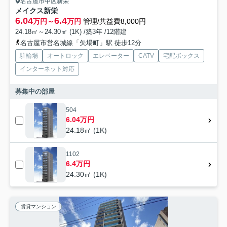
名古屋市中区新栄
メイクス新栄
6.04
6.4
万円～
万円
管理/共益費8,000円
24.18㎡～24.30㎡ (1K) /築3年 /12階建
名古屋市営名城線「矢場町」駅 徒歩12分
駐輪場
オートロック
エレベーター
CATV
宅配ボックス
インターネット対応
募集中の部屋
504
6.04万円
24.18㎡ (1K)
1102
6.4万円
24.30㎡ (1K)
賃貸マンション