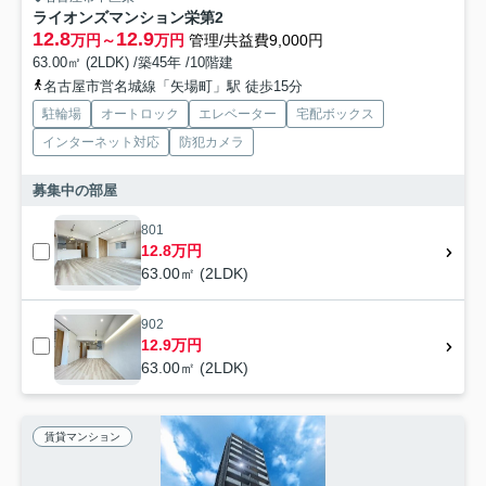
ライオンズマンション栄第2
12.8
12.9
万円～
万円
管理/共益費9,000円
63.00㎡ (2LDK) /築45年 /10階建
名古屋市営名城線「矢場町」駅 徒歩15分
駐輪場
オートロック
エレベーター
宅配ボックス
インターネット対応
防犯カメラ
募集中の部屋
801
12.8万円
63.00㎡ (2LDK)
902
12.9万円
63.00㎡ (2LDK)
賃貸マンション