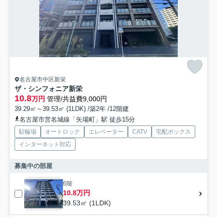
名古屋市中区新栄
ザ・シンフォニア新栄
10.8
万円
管理/共益費9,000円
39.29㎡～39.53㎡ (1LDK) /築2年 /12階建
名古屋市営名城線「矢場町」駅 徒歩15分
駐輪場
オートロック
エレベーター
CATV
宅配ボックス
インターネット対応
募集中の部屋
6階
10.8万円
39.53㎡ (1LDK)