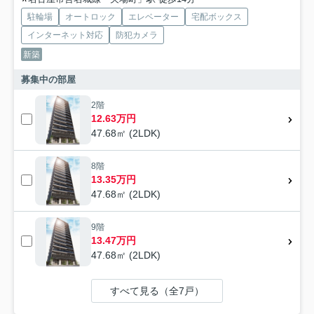
駐輪場
オートロック
エレベーター
宅配ボックス
インターネット対応
防犯カメラ
新築
募集中の部屋
2階
12.63万円
47.68㎡ (2LDK)
8階
13.35万円
47.68㎡ (2LDK)
9階
13.47万円
47.68㎡ (2LDK)
すべて見る（全7戸）