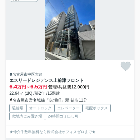
名古屋市中区大須
エスリードレジデンス上前津フロント
6.4
6.5
万円～
万円
管理/共益費12,000円
22.94㎡ (1K) /築2年 /15階建
名古屋市営名城線「矢場町」駅 徒歩11分
駐輪場
オートロック
エレベーター
宅配ボックス
敷地内ごみ置き場
24時間ゴミ出し可
★仲介手数料無料なら株式会社オフィスゼロまで★