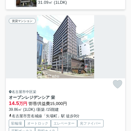
31.09㎡ (1LDK)
賃貸マンション
名古屋市中区栄
オープンレジデンシア 栄
14.5
万円
管理/共益費15,000円
39.86㎡ (1LDK) /新築 /15階建
名古屋市営名城線「矢場町」駅 徒歩9分
駐輪場
オートロック
エレベーター
光ファイバー
宅配ボックス
防犯カメラ