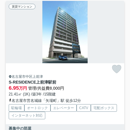
賃貸マンション
名古屋市中区上前津
S-RESIDENCE上前津駅前
6.95
万円
管理/共益費8,000円
21.41㎡ (1K) /築3年 /15階建
名古屋市営名城線「矢場町」駅 徒歩12分
駐輪場
オートロック
エレベーター
CATV
宅配ボックス
インターネット対応
募集中の部屋