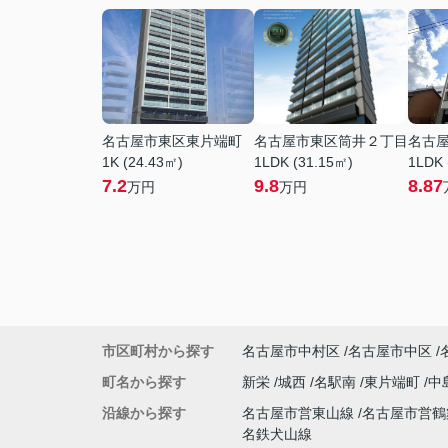
名古屋市東区東片端町
名古屋市東区筒井２丁目
名古
1K (24.43㎡)
1LDK (31.15㎡)
1LDK 
7.2
9.8
8.87
万円
万円
市区町村から探す
名古屋市中村区
名古屋市中区
町名から探す
新栄
城西
名駅南
東片端町
中
沿線から探す
名古屋市営東山線
名古屋市営
名鉄犬山線