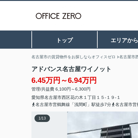
トップ
エリアか
名古屋市の賃貸物件をお探しならオフィスゼロ
名古屋市
アドバンス名古屋ワイノット
6.45万円～6.94万円
管理/共益費 6,100円～6,300円
愛知県
名古屋市西区
花の木
１丁目１５-１９-１
名古屋市営鶴舞線「浅間町」駅徒歩7分
名古屋市営
1
/
13