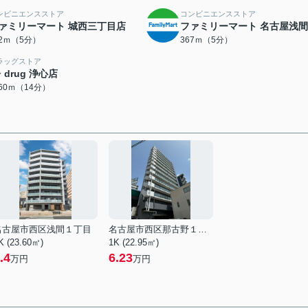
ンビニエンスストア
コンビニエンスストア
ァミリーマート 城西三丁目店
ファミリーマート 名古屋浅
52ｍ（5分）
367ｍ（5分）
ラッグストア
・drug 浄心店
060ｍ（14分）
名古屋市西区浅間１丁目
名古屋市西区那古野１丁目
K (23.60㎡)
1K (22.95㎡)
.4
6.23
万円
万円