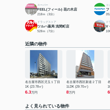
スーパー
コ
FEEL(フィール) 花の木店
フ
218ｍ（3分）
3
ドラッグストア
ド
ツルハ薬局 浅間町店
V
528ｍ（7分）
1
近隣の物件
名古屋市西区児玉１丁目
名古屋市西区新道２丁目
1K (23.78㎡)
1LDK (29.70㎡)
1
6.3
8
6
万円
万円
よく見られている物件