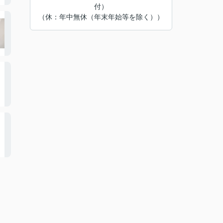
付）
（休：年中無休（年末年始等を除く））