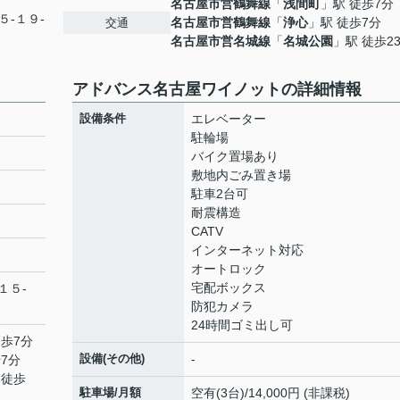
名古屋市営鶴舞線
「
浅間町
」駅 徒歩7分
５-１９-
名古屋市営鶴舞線
「
浄心
」駅 徒歩7分
交通
名古屋市営名城線
「
名城公園
」駅 徒歩2
アドバンス名古屋ワイノットの詳細情報
設備条件
エレベーター
駐輪場
バイク置場あり
敷地内ごみ置き場
駐車2台可
耐震構造
CATV
インターネット対応
オートロック
宅配ボックス
１５-
防犯カメラ
24時間ゴミ出し可
徒歩7分
設備(その他)
-
7分
 徒歩
駐車場/月額
空有(3台)/14,000円 (非課税)