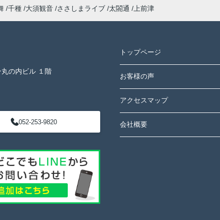
舞
千種
大須観音
ささしまライブ
太閤通
上前津
トップページ
ン丸の内ビル １階
お客様の声
アクセスマップ
052-253-9820
会社概要