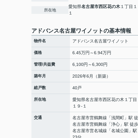
愛知県
名古屋市西区
花の木
１丁目１
所在地
１
アドバンス名古屋ワイノットの基本情報
物件名
アドバンス名古屋ワイノット
価格
6.45万円～6.94万円
管理/共益費
6,100円～6,300円
築年月
2026年6月（新築）
総戸数
40戸
所在地
愛知県
名古屋市西区
花の木
１丁目
１９-１
交通
名古屋市営鶴舞線
「
浅間町
」駅 
名古屋市営鶴舞線
「
浄心
」駅 徒歩
名古屋市営名城線
「
名城公園
」駅
23分