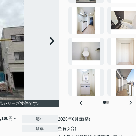
人気シリーズ物件です♪
6,100円～
2026年6月(新築)
築年
空有(3台)
駐車