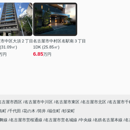
屋市中区大須２丁目
名古屋市中村区名駅南３丁目
(31.09㎡)
1DK (25.85㎡)
6.85
万円
万円
名古屋市西区
名古屋市中川区
名古屋市東区
名古屋市北区
名古屋市千
島町
千代田
花の木
筒井
福住町
杉栄町
鶴舞線
名古屋市営桜通線
名古屋市営名城線
中央線
名鉄名古屋本線
名