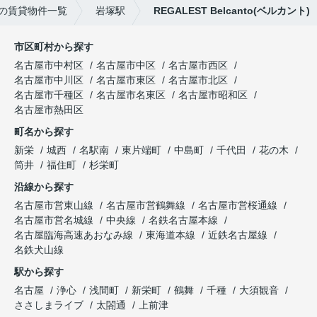
の賃貸物件一覧
岩塚駅
REGALEST Belcanto(ベルカント)
市区町村から探す
名古屋市中村区
名古屋市中区
名古屋市西区
名古屋市中川区
名古屋市東区
名古屋市北区
名古屋市千種区
名古屋市名東区
名古屋市昭和区
名古屋市熱田区
町名から探す
新栄
城西
名駅南
東片端町
中島町
千代田
花の木
筒井
福住町
杉栄町
沿線から探す
名古屋市営東山線
名古屋市営鶴舞線
名古屋市営桜通線
名古屋市営名城線
中央線
名鉄名古屋本線
名古屋臨海高速あおなみ線
東海道本線
近鉄名古屋線
名鉄犬山線
駅から探す
名古屋
浄心
浅間町
新栄町
鶴舞
千種
大須観音
ささしまライブ
太閤通
上前津