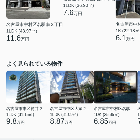
1LDK (36.90㎡)
7.6
万円
名古屋市中
名古屋市中村区名駅南３丁目
1K (22.18㎡
1LDK (43.97㎡)
6.1
11.6
万円
万円
よく見られている物件
名古屋市東区筒井２丁目
名古屋市中区大須２丁目
名古屋市中村区名駅南３丁目
1LDK (31.15㎡)
1LDK (31.09㎡)
1DK (25.85㎡)
1
9.8
8.87
6.85
万円
万円
万円