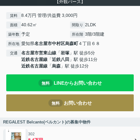
【外観パース】
8.4万円 管理/共益費 3,000円
賃料
40.62㎡
2LDK
面積
間取り
予定
3階/3階建
築年数
所在階
愛知県
名古屋市中村区
烏森町
４丁目６８
所在地
名古屋市営東山線
「
岩塚
」駅 徒歩5分
交通
近鉄名古屋線
「
近鉄八田
」駅 徒歩11分
近鉄名古屋線
「
烏森
」駅 徒歩12分
LINEからお問い合わせ
無料
お問い合わせ
無料
REGALEST Belcanto(ベルカント)の募集中物件
302
8.4万円