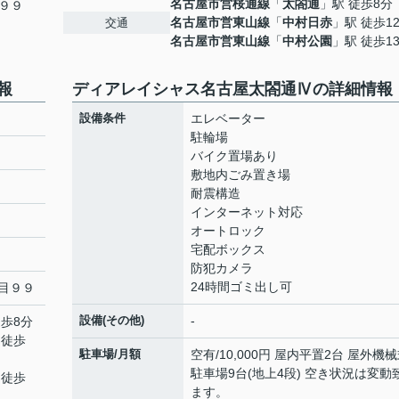
名古屋市営桜通線
「
太閤通
」駅 徒歩8分
９９
名古屋市営東山線
「
中村日赤
」駅 徒歩1
交通
名古屋市営東山線
「
中村公園
」駅 徒歩1
報
ディアレイシャス名古屋太閤通Ⅳの詳細情報
設備条件
エレベーター
駐輪場
バイク置場あり
敷地内ごみ置き場
耐震構造
インターネット対応
オートロック
宅配ボックス
防犯カメラ
24時間ゴミ出し可
目９９
設備(その他)
-
徒歩8分
 徒歩
駐車場/月額
空有/10,000円 屋内平置2台 屋外機
駐車場9台(地上4段) 空き状況は変動
 徒歩
ます。