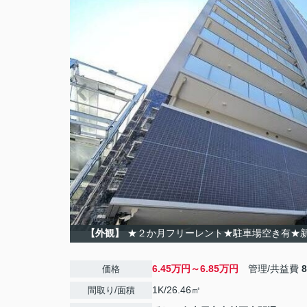
【外観】
★２か月フリーレント★駐車場空き有★
6.45万円～6.85万円
管理/共益費
価格
1K/26.46㎡
間取り/面積