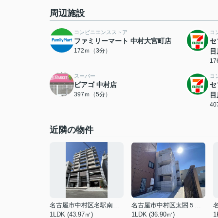
周辺施設
コンビニエンスストア
コ
ファミリーマート 中村大宮町店
セ
172ｍ（3分）
目
1
スーパー
コ
ピアゴ 中村店
セ
397ｍ（5分）
目
4
近隣の物件
名古屋市中村区名駅南３丁目
名古屋市中村区太閤５丁目
1LDK (43.97㎡)
1LDK (36.90㎡)
1