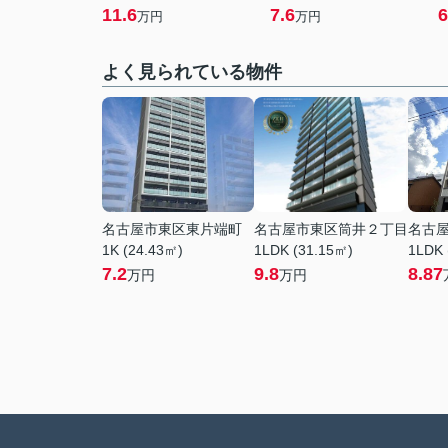
11.6
7.6
6
万円
万円
よく見られている物件
名古屋市東区東片端町
名古屋市東区筒井２丁目
名古
1K (24.43㎡)
1LDK (31.15㎡)
1LDK 
7.2
9.8
8.87
万円
万円