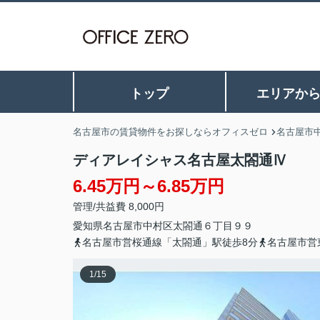
トップ
エリアか
名古屋市の賃貸物件をお探しならオフィスゼロ
名古屋市
ディアレイシャス名古屋太閤通Ⅳ
6.45万円～6.85万円
管理/共益費 8,000円
愛知県
名古屋市中村区
太閤通
６丁目９９
名古屋市営桜通線「太閤通」駅徒歩8分
名古屋市営
1
/
15