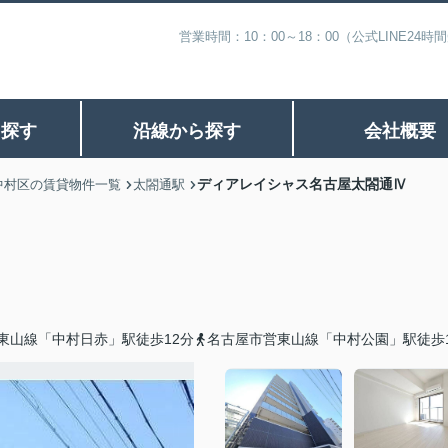
営業時間：10：00～18：00（公式LINE
ら探す
沿線から探す
会社概要
ディアレイシャス名古屋太閤通Ⅳ
中村区の賃貸物件一覧
太閤通駅
東山線「中村日赤」駅徒歩12分
名古屋市営東山線「中村公園」駅徒歩