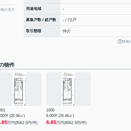
用途地域
-
情報の見方
募集戸数 / 総戸数
- / 72戸
取引態様
仲介
情報
の物件
001
1006
.00坪 (26.46㎡)
8.00坪 (26.46㎡)
.85
6.85
万円(8562.5円/坪)
万円(8562.5円/坪)