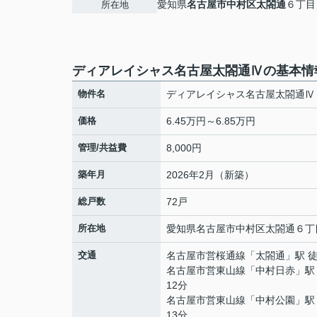
愛知県
名古屋市中村区
太閤通
６丁目
所在地
ディアレイシャス名古屋太閤通Ⅳの基本情
物件名
ディアレイシャス名古屋太閤通Ⅳ
価格
6.45万円～6.85万円
管理/共益費
8,000円
築年月
2026年2月（新築）
総戸数
72戸
所在地
愛知県
名古屋市中村区
太閤通
６丁
交通
名古屋市営桜通線
「
太閤通
」駅 
名古屋市営東山線
「
中村日赤
」駅
12分
名古屋市営東山線
「
中村公園
」駅
13分