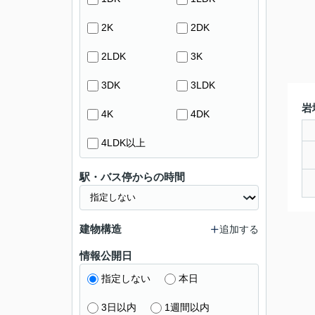
2K
2DK
2LDK
3K
3DK
3LDK
岩
4K
4DK
4LDK以上
駅・バス停からの時間
建物構造
追加する
情報公開日
指定しない
本日
3日以内
1週間以内