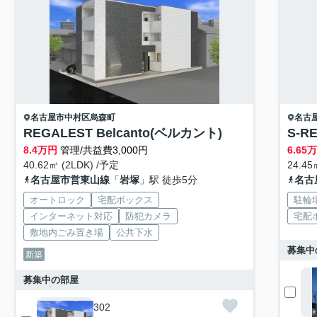
名古屋市中村区
烏森町
名古
REGALEST Belcanto(ベルカント)
S-R
8.4
万円
管理/共益費3,000円
6.65
40.62㎡ (2LDK) /予定
24.45
名古屋市営東山線
「
岩塚
」駅 徒歩5分
名古
オートロック
宅配ボックス
駐輪
インターネット対応
防犯カメラ
宅配
敷地内ごみ置き場
公共下水
募集中
新築
募集中の部屋
302