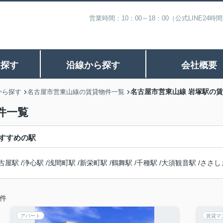
営業時間：10：00～18：00（公式LINE
ら探す
沿線から探す
会社概要
名古屋市営東山線 岩塚駅の
から探す
名古屋市営東山線の賃貸物件一覧
件一覧
すすめの駅
古屋駅
/
浄心駅
/
浅間町駅
/
新栄町駅
/
鶴舞駅
/
千種駅
/
大須観音駅
/
ささし
件
アパート
賃貸マ