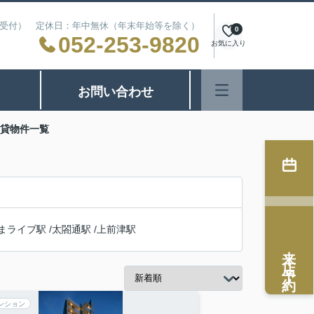
24時間受付） 定休日：年中無休（年末年始等を除く）
0
052-253-9820
お気に入り
お問い合わせ
賃貸物件一覧
まライブ駅
/
太閤通駅
/
上前津駅
来店予約
ンション