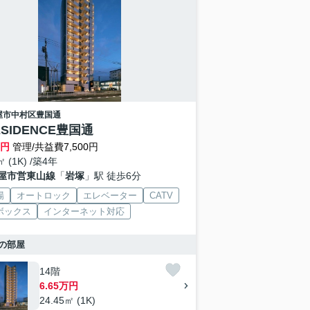
屋市中村区
豊国通
ESIDENCE豊国通
万円
管理/共益費7,500円
㎡ (1K) /築4年
屋市営東山線
「
岩塚
」駅 徒歩6分
場
オートロック
エレベーター
CATV
ボックス
インターネット対応
の部屋
14階
6.65万円
24.45㎡ (1K)