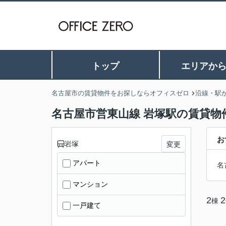
トップ
エリアか
名古屋市の賃貸物件をお探しならオフィスゼロ
沿線・駅
名古屋市営東山線 岩塚駅の賃貸物
お
岩塚
変更
アパート
名
マンション
2
2
棟
一戸建て