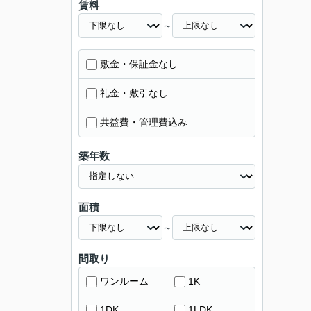
賃料
～
敷金・保証金なし
礼金・敷引なし
共益費・管理費込み
築年数
面積
～
間取り
ワンルーム
1K
1DK
1LDK