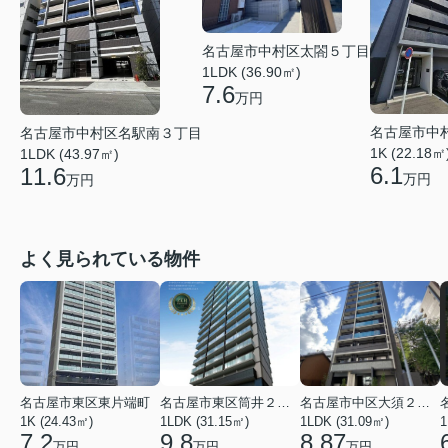
名古屋市中村区太閤５丁目
1LDK (36.90㎡)
7.6
万円
名古屋市中
名古屋市中村区名駅南３丁目
1K (22.18㎡
1LDK (43.97㎡)
6.1
11.6
万円
万円
よく見られている物件
名古屋市東区東片端町
名古屋市東区筒井２丁目
名古屋市中区大須２丁目
1K (24.43㎡)
1LDK (31.15㎡)
1LDK (31.09㎡)
1
7.2
9.8
8.87
万円
万円
万円