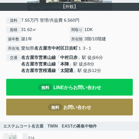
【外観】
7.55万円 管理/共益費 6,560円
賃料
31.62㎡
1DK
面積
間取り
築1年
3階/10階建
築年数
所在階
愛知県
名古屋市中村区
日吉町
１３-１
所在地
名古屋市営東山線
「
中村日赤
」駅 徒歩6分
交通
名古屋市営東山線
「
本陣
」駅 徒歩8分
名古屋市営桜通線
「
太閤通
」駅 徒歩12分
LINEからお問い合わせ
無料
お問い合わせ
無料
エステムコート名古屋 TWIN EASTの募集中物件
314