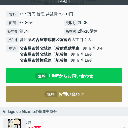
【外観】
14.5万円 管理/共益費 8,800円
賃料
64.80㎡
2LDK
面積
間取り
築3年
2階/10階建
築年数
所在階
愛知県
名古屋市瑞穂区
彌富通
３丁目２３-１
所在地
名古屋市営名城線
「
瑞穂運動場東
」駅 徒歩8分
交通
名古屋市営名城線
「
新瑞橋
」駅 徒歩16分
名古屋市営桜通線
「
新瑞橋
」駅 徒歩16分
LINEからお問い合わせ
無料
お問い合わせ
無料
Village de Mizuhoの募集中物件
2階
14.5万円