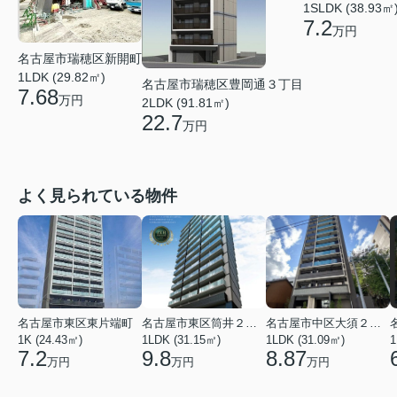
1SLDK (38.93㎡
7.2
万円
名古屋市瑞穂区新開町
1LDK (29.82㎡)
名古屋市瑞穂区豊岡通３丁目
7.68
万円
2LDK (91.81㎡)
22.7
万円
よく見られている物件
名古屋市東区東片端町
名古屋市東区筒井２丁目
名古屋市中区大須２丁目
1K (24.43㎡)
1LDK (31.15㎡)
1LDK (31.09㎡)
1
7.2
9.8
8.87
万円
万円
万円