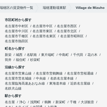
瑞穂区の賃貸物件一覧
瑞穂運動場東駅
Village de Mizuho
市区町村から探す
名古屋市中村区
名古屋市中区
名古屋市西区
名古屋市中川区
名古屋市東区
名古屋市北区
名古屋市千種区
名古屋市名東区
名古屋市昭和区
名古屋市熱田区
町名から探す
新栄
城西
名駅南
東片端町
中島町
千代田
花の木
筒井
福住町
杉栄町
沿線から探す
名古屋市営東山線
名古屋市営鶴舞線
名古屋市営桜通線
名古屋市営名城線
中央線
名鉄名古屋本線
名古屋臨海高速あおなみ線
東海道本線
近鉄名古屋線
名鉄犬山線
駅から探す
名古屋
浄心
浅間町
鶴舞
新栄町
千種
大須観音
ささしまライブ
太閤通
上前津