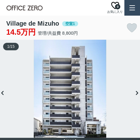
0
お気に入り
Village de Mizuho
空室1
14.5万円
管理/共益費 8,800円
1
/
15