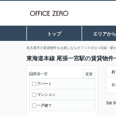
トップ
エリアか
名古屋市の賃貸物件をお探しならオフィスゼロ
沿線・駅
東海道本線 尾張一宮駅の賃貸物件
お
尾張一宮
変更
アパート
名
マンション
3
8
棟
一戸建て