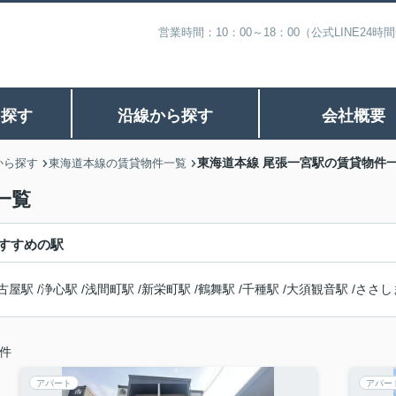
営業時間：10：00～18：00（公式LINE
ら探す
沿線から探す
会社概要
東海道本線 尾張一宮駅の賃貸物件
から探す
東海道本線の賃貸物件一覧
一覧
すすめの駅
古屋駅
/
浄心駅
/
浅間町駅
/
新栄町駅
/
鶴舞駅
/
千種駅
/
大須観音駅
/
ささし
件
アパート
アパー