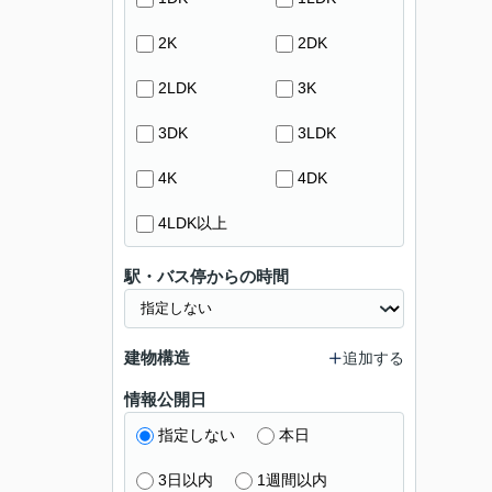
2K
2DK
2LDK
3K
3DK
3LDK
4K
4DK
4LDK以上
駅・バス停からの時間
建物構造
追加する
情報公開日
指定しない
本日
3日以内
1週間以内