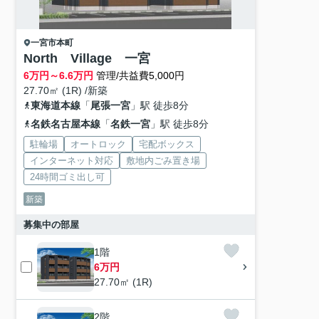
一宮市
本町
North Village 一宮
6
万円～
6.6
万円
管理/共益費5,000円
27.70㎡ (1R) /新築
東海道本線
「
尾張一宮
」駅 徒歩8分
名鉄名古屋本線
「
名鉄一宮
」駅 徒歩8分
駐輪場
オートロック
宅配ボックス
インターネット対応
敷地内ごみ置き場
24時間ゴミ出し可
新築
募集中の部屋
1階
6万円
27.70㎡ (1R)
2階