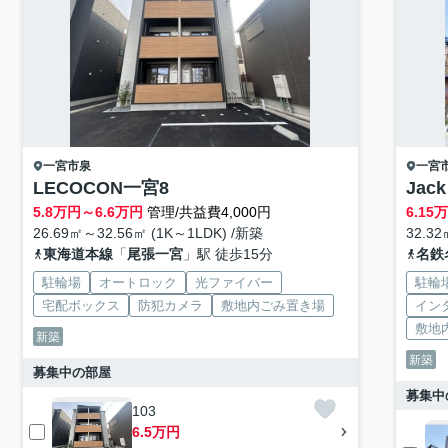
一宮市
泉
一宮
LECOCON一宮8
Jack
5.8
万円～
6.6
万円
管理/共益費4,000円
6.15
26.69㎡～32.56㎡ (1K～1LDK) /新築
32.32
東海道本線
「
尾張一宮
」駅 徒歩15分
名鉄
駐輪場
オートロック
光ファイバー
駐輪
宅配ボックス
防犯カメラ
敷地内ごみ置き場
イン
敷地
新築
新築
募集中の部屋
募集中
103
6.5万円