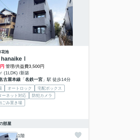
市
花池
 hanaikeⅠ
万円
管理/共益費3,500円
㎡ (1LDK) /新築
名古屋本線
「
名鉄一宮
」駅 徒歩14分
場
オートロック
宅配ボックス
ターネット対応
防犯カメラ
内ごみ置き場
の部屋
1階