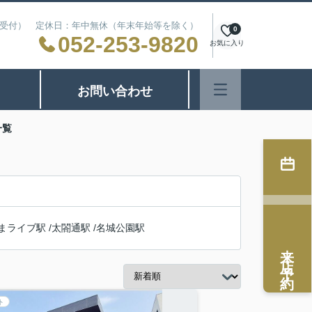
24時間受付） 定休日：年中無休（年末年始等を除く）
0
052-253-9820
お気に入り
お問い合わせ
一覧
まライブ駅
/
太閤通駅
/
名城公園駅
来店予約
ト