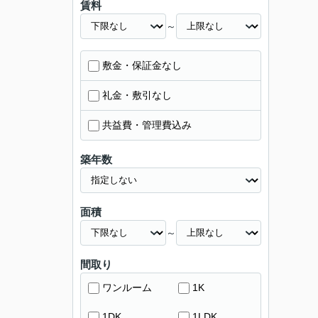
賃料
～
敷金・保証金なし
礼金・敷引なし
共益費・管理費込み
築年数
面積
～
間取り
ワンルーム
1K
1DK
1LDK