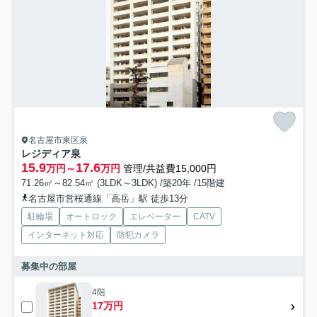
名古屋市東区泉
レジディア泉
15.9
17.6
万円～
万円
管理/共益費15,000円
71.26㎡～82.54㎡ (3LDK～3LDK) /築20年 /15階建
名古屋市営桜通線「高岳」駅 徒歩13分
駐輪場
オートロック
エレベーター
CATV
インターネット対応
防犯カメラ
募集中の部屋
4階
17万円