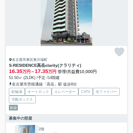
名古屋市東区東片端町
S-RESIDENCE高岳clarity(クラリティ)
16.35
17.35
万円～
万円
管理/共益費10,000円
51.50㎡ (2LDK) /予定 /14階建
名古屋市営桜通線「高岳」駅 徒歩8分
駐輪場
オートロック
エレベーター
CATV
光ファイバー
宅配ボックス
新築
募集中の部屋
2階