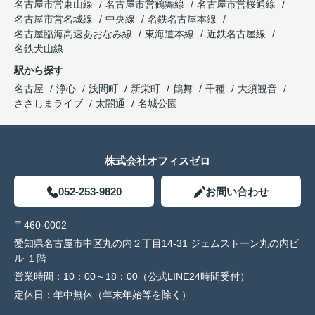
名古屋市営東山線
名古屋市営鶴舞線
名古屋市営桜通線
名古屋市営名城線
中央線
名鉄名古屋本線
名古屋臨海高速あおなみ線
東海道本線
近鉄名古屋線
名鉄犬山線
駅から探す
名古屋
浄心
浅間町
新栄町
鶴舞
千種
大須観音
ささしまライブ
太閤通
名城公園
株式会社オフィスゼロ
052-253-9820
お問い合わせ
〒460-0002
愛知県名古屋市中区丸の内２丁目14-31 ジェムストーン丸の内ビ
ル １階
営業時間：
10：00～18：00（公式LINE24時間受付）
定休日：
年中無休（年末年始等を除く）