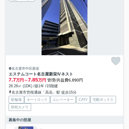
名古屋市中区新栄
エステムコート名古屋新栄Ⅳネスト
7.7
7.85
万円～
万円
管理/共益費6,890円
28.28㎡ (1DK) /築1年 /15階建
名古屋市営桜通線「高岳」駅 徒歩15分
駐輪場
オートロック
エレベーター
CATV
宅配ボックス
防犯カメラ
募集中の部屋