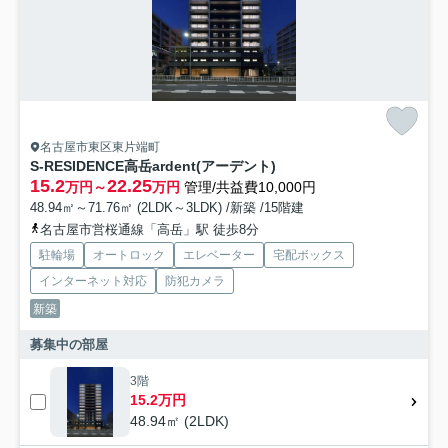
名古屋市東区東片端町
S-RESIDENCE高岳ardent(アーデント)
15.2
22.25
万円～
万円
管理/共益費10,000円
48.94㎡～71.76㎡ (2LDK～3LDK) /新築 /15階建
名古屋市営桜通線「高岳」駅 徒歩8分
駐輪場
オートロック
エレベーター
宅配ボックス
インターネット対応
防犯カメラ
新築
募集中の部屋
3階
15.2万円
48.94㎡ (2LDK)