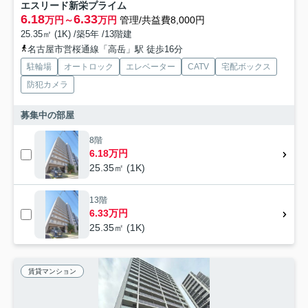
エスリード新栄プライム
6.18
6.33
万円～
万円
管理/共益費8,000円
25.35㎡ (1K) /築5年 /13階建
名古屋市営桜通線「高岳」駅 徒歩16分
駐輪場
オートロック
エレベーター
CATV
宅配ボックス
防犯カメラ
募集中の部屋
8階
6.18万円
25.35㎡ (1K)
13階
6.33万円
25.35㎡ (1K)
賃貸マンション