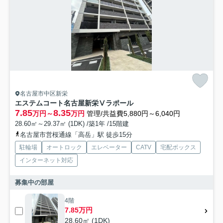
名古屋市中区新栄
エステムコート名古屋新栄Ⅴラポール
7.85
8.35
万円～
万円
管理/共益費5,880円～6,040円
28.60㎡～29.37㎡ (1DK) /築1年 /15階建
名古屋市営桜通線「高岳」駅 徒歩15分
駐輪場
オートロック
エレベーター
CATV
宅配ボックス
インターネット対応
募集中の部屋
4階
7.85万円
28.60㎡ (1DK)