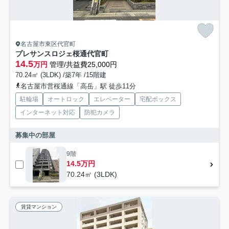
名古屋市東区代官町
プレサンスロジェ桜通代官町
14.5
万円
管理/共益費25,000円
70.24㎡ (3LDK) /築7年 /15階建
名古屋市営桜通線「高岳」駅 徒歩11分
駐輪場
オートロック
エレベーター
宅配ボックス
インターネット対応
防犯カメラ
募集中の部屋
9階
14.5万円
70.24㎡ (3LDK)
賃貸マンション