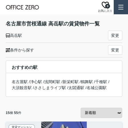
0
お気に入り
名古屋市営桜通線 高岳駅の賃貸物件一覧
高岳駅
変更
条件から探す
変更
おすすめの駅
名古屋駅
/
浄心駅
/
浅間町駅
/
新栄町駅
/
鶴舞駅
/
千種駅
/
大須観音駅
/
ささしまライブ駅
/
太閤通駅
/
名城公園駅
15
棟
55
件
賃貸マンション