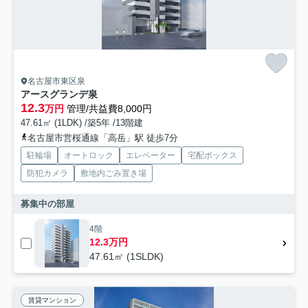
名古屋市東区泉
アースグランデ泉
12.3
万円
管理/共益費8,000円
47.61㎡ (1LDK) /築5年 /13階建
名古屋市営桜通線「高岳」駅 徒歩7分
駐輪場
オートロック
エレベーター
宅配ボックス
防犯カメラ
敷地内ごみ置き場
募集中の部屋
4階
12.3万円
47.61㎡ (1SLDK)
賃貸マンション