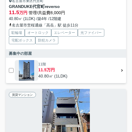
名古屋市東区代官町
GRANDUKE代官町reverso
11.5
万円
管理/共益費8,000円
40.80㎡ (1LDK) /築4年 /12階建
名古屋市営桜通線「高岳」駅 徒歩11分
駐輪場
オートロック
エレベーター
光ファイバー
宅配ボックス
防犯カメラ
募集中の部屋
11階
11.5万円
40.80㎡ (1LDK)
賃貸マンション