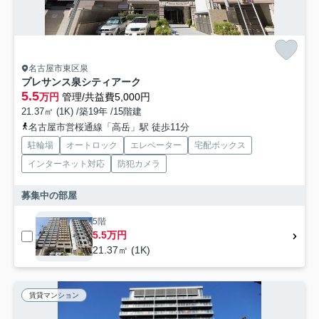
名古屋市東区泉
プレサンス泉シティアーク
5.5
万円
管理/共益費5,000円
21.37㎡ (1K) /築19年 /15階建
名古屋市営桜通線「高岳」駅 徒歩11分
駐輪場
オートロック
エレベーター
宅配ボックス
インターネット対応
防犯カメラ
募集中の部屋
5階
5.5万円
21.37㎡ (1K)
賃貸マンション