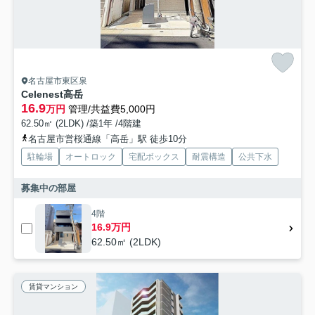
名古屋市東区泉
Celenest高岳
16.9
万円
管理/共益費5,000円
62.50㎡ (2LDK) /築1年 /4階建
名古屋市営桜通線「高岳」駅 徒歩10分
駐輪場
オートロック
宅配ボックス
耐震構造
公共下水
募集中の部屋
4階
16.9万円
62.50㎡ (2LDK)
賃貸マンション