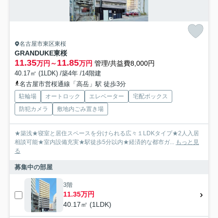
名古屋市東区東桜
GRANDUKE東桜
11.35
11.85
万円～
万円
管理/共益費8,000円
40.17㎡ (1LDK) /築4年 /14階建
名古屋市営桜通線「高岳」駅 徒歩3分
駐輪場
オートロック
エレベーター
宅配ボックス
防犯カメラ
敷地内ごみ置き場
★築浅★寝室と居住スペースを分けられる広々１LDKタイプ★2人入居
相談可能★室内設備充実★駅徒歩5分以内★経済的な都市ガ...
もっと見
る
募集中の部屋
3階
11.35万円
40.17㎡ (1LDK)