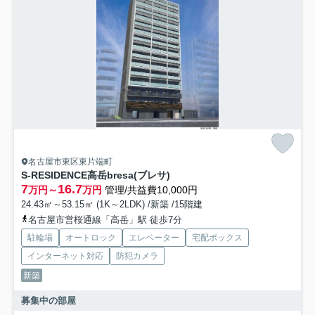
名古屋市東区東片端町
S-RESIDENCE高岳bresa(ブレサ)
7
16.7
万円～
万円
管理/共益費10,000円
24.43㎡～53.15㎡ (1K～2LDK) /新築 /15階建
名古屋市営桜通線「高岳」駅 徒歩7分
駐輪場
オートロック
エレベーター
宅配ボックス
インターネット対応
防犯カメラ
新築
募集中の部屋