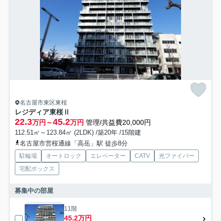
名古屋市東区東桜
レジディア東桜Ⅱ
22.3
45.2
万円～
万円
管理/共益費20,000円
112.51㎡～123.84㎡ (2LDK) /築20年 /15階建
名古屋市営桜通線「高岳」駅 徒歩8分
駐輪場
オートロック
エレベーター
CATV
光ファイバー
宅配ボックス
募集中の部屋
11階
45.2万円