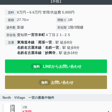
【外観】
6万円～6.6万円 管理/共益費 5,000円
賃料
27.70㎡
1R
面積
間取り
新築
1階/3階建
築年数
所在階
愛知県
一宮市
本町
４丁目２１-２５
所在地
東海道本線
「
尾張一宮
」駅 徒歩8分
交通
名鉄名古屋本線
「
名鉄一宮
」駅 徒歩8分
名鉄名古屋本線
「
妙興寺
」駅 徒歩18分
LINEからお問い合わせ
無料
お問い合わせ
無料
North Village 一宮の募集中物件
1階
6万円