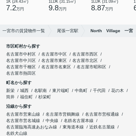
1K (24.43㎡)
1LDK (31.15㎡)
1LDK (31.09㎡)
1
7.2
9.8
8.87
万円
万円
万円
一宮市の賃貸物件一覧
尾張一宮駅
North Village 一宮
市区町村から探す
名古屋市中村区
名古屋市中区
名古屋市西区
名古屋市中川区
名古屋市東区
名古屋市北区
名古屋市千種区
名古屋市名東区
名古屋市昭和区
名古屋市熱田区
町名から探す
新栄
城西
名駅南
東片端町
中島町
千代田
花の木
筒井
福住町
杉栄町
沿線から探す
名古屋市営東山線
名古屋市営鶴舞線
名古屋市営桜通線
名古屋市営名城線
中央線
名鉄名古屋本線
名古屋臨海高速あおなみ線
東海道本線
近鉄名古屋線
名鉄犬山線