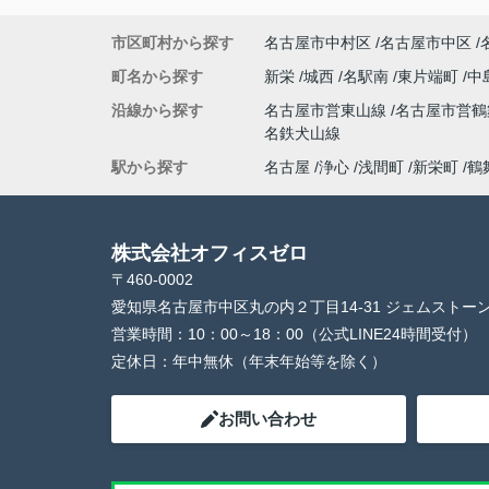
市区町村から探す
名古屋市中村区
名古屋市中区
町名から探す
新栄
城西
名駅南
東片端町
中
沿線から探す
名古屋市営東山線
名古屋市営
名鉄犬山線
駅から探す
名古屋
浄心
浅間町
新栄町
鶴
株式会社オフィスゼロ
〒460-0002
愛知県名古屋市中区丸の内２丁目14-31 ジェムストー
営業時間：
10：00～18：00（公式LINE24時間受付）
定休日：
年中無休（年末年始等を除く）
お問い合わせ