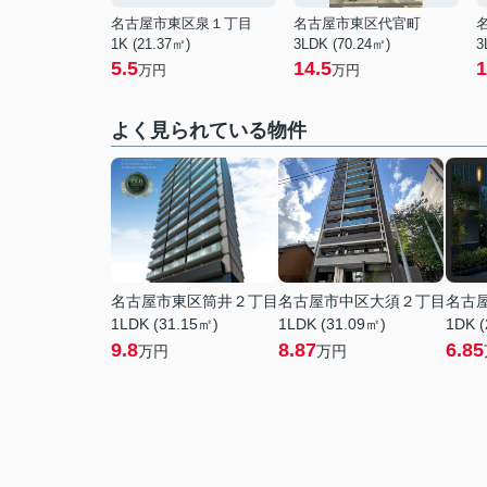
名古屋市東区泉１丁目
名古屋市東区代官町
1K (21.37㎡)
3LDK (70.24㎡)
3
5.5
14.5
1
万円
万円
よく見られている物件
名古屋市東区筒井２丁目
名古屋市中区大須２丁目
名古
1LDK (31.15㎡)
1LDK (31.09㎡)
1DK (
9.8
8.87
6.85
万円
万円