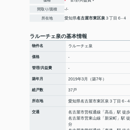
-
管理/共益費
-
価格
-/-
間取り/面積
愛知県
名古屋市東区
泉
３丁目６-４
所在地
ラルーチェ泉の基本情報
物件名
ラルーチェ泉
価格
-
管理/共益費
-
築年月
2019年3月（築7年）
総戸数
37戸
所在地
愛知県
名古屋市東区
泉
３丁目６-
交通
名古屋市営桜通線
「
高岳
」駅 徒歩
名古屋市営東山線
「
新栄町
」駅 徒
分