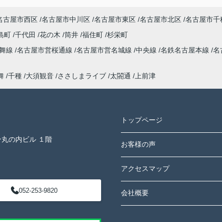
名古屋市西区
名古屋市中川区
名古屋市東区
名古屋市北区
名古屋市千
島町
千代田
花の木
筒井
福住町
杉栄町
鶴舞線
名古屋市営桜通線
名古屋市営名城線
中央線
名鉄名古屋本線
名
舞
千種
大須観音
ささしまライブ
太閤通
上前津
トップページ
ン丸の内ビル １階
お客様の声
アクセスマップ
052-253-9820
会社概要