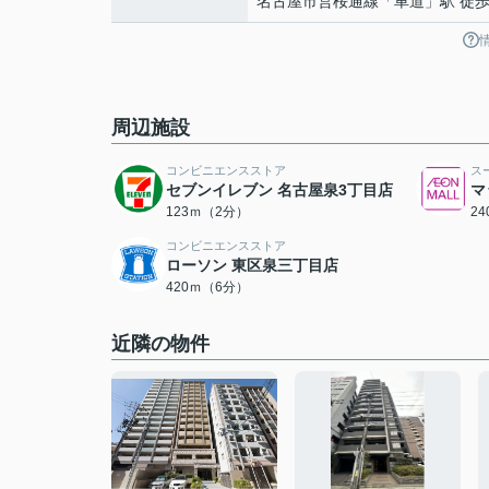
名古屋市営桜通線
「
車道
」駅 徒歩
周辺施設
コンビニエンスストア
ス
セブンイレブン 名古屋泉3丁目店
マ
123ｍ（2分）
2
コンビニエンスストア
ローソン 東区泉三丁目店
420ｍ（6分）
近隣の物件