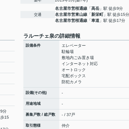
2019年3月(築7年)
築年
名古屋市営桜通線
「
高岳
」駅 徒歩9分
名古屋市営東山線
「
新栄町
」駅 徒歩15
交通
名古屋市営桜通線
「
車道
」駅 徒歩17分
ラルーチェ泉の詳細情報
設備条件
エレベーター
駐輪場
敷地内ごみ置き場
インターネット対応
オートロック
宅配ボックス
防犯カメラ
設備(その他)
-
４
用途地域
-
9分
募集戸数 / 総戸数
- / 37戸
歩15
取引態様
仲介