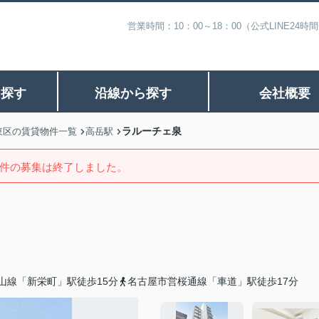
営業時間：10：00～18：00（公式LINE
ら探す
沿線から探す
会社概要
ラルーチェ泉
東区の賃貸物件一覧
高岳駅
件の募集は終了しました。
山線「新栄町」駅徒歩15分
名古屋市営桜通線「車道」駅徒歩17分