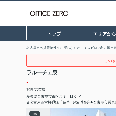
トップ
エリアか
名古屋市の賃貸物件をお探しならオフィスゼロ
名古屋市
この物
ラルーチェ泉
-
管理/共益費 -
愛知県
名古屋市東区
泉
３丁目６-４
名古屋市営桜通線「高岳」駅徒歩9分
名古屋市営東
1
/
6