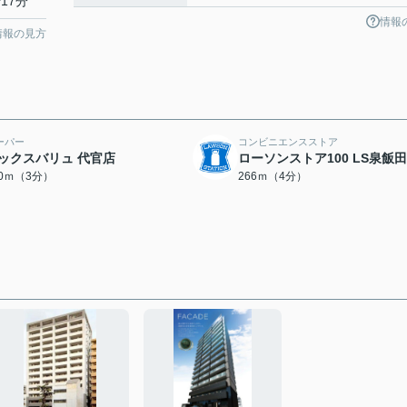
17分
情報
情報の見方
ーパー
コンビニエンスストア
ックスバリュ 代官店
ローソンストア100 LS泉飯
40ｍ（3分）
266ｍ（4分）