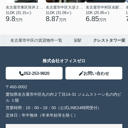
名古屋市東区筒井２丁目
名古屋市中区大須２丁目
名古屋市中村区名駅南３丁目
1LDK (31.15㎡)
1LDK (31.09㎡)
1DK (25.85㎡)
1
9.8
8.87
6.85
万円
万円
万円
名古屋市中区の賃貸物件一覧
栄駅
クレストタワー栄
株式会社オフィスゼロ
052-253-9820
お問い合わせ
〒460-0002
愛知県名古屋市中区丸の内２丁目14-31 ジェムストーン丸の内ビ
ル １階
営業時間：
10：00～18：00（公式LINE24時間受付）
定休日：
年中無休（年末年始等を除く）