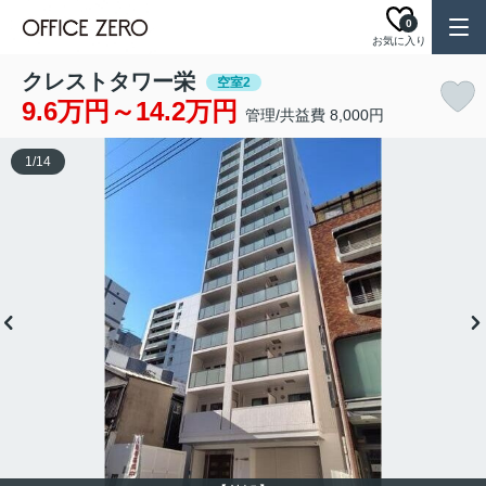
0
お気に入り
クレストタワー栄
空室2
9.6万円～14.2万円
管理/共益費 8,000円
1
/
14