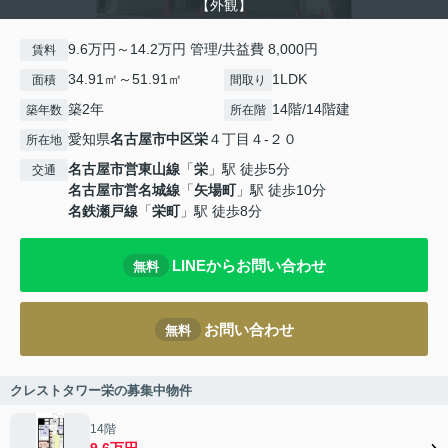
【外観】
9.6万円～14.2万円 管理/共益費 8,000円
賃料
34.91㎡～51.91㎡
1LDK
面積
間取り
築2年
14階/14階建
築年数
所在階
愛知県
名古屋市中区
栄
４丁目４-２０
所在地
名古屋市営東山線
「
栄
」駅 徒歩5分
交通
名古屋市営名城線
「
矢場町
」駅 徒歩10分
名鉄瀬戸線
「
栄町
」駅 徒歩8分
LINEからお問い合わせ
無料
お問い合わせ
無料
クレストタワー栄の募集中物件
14階
9.6万円