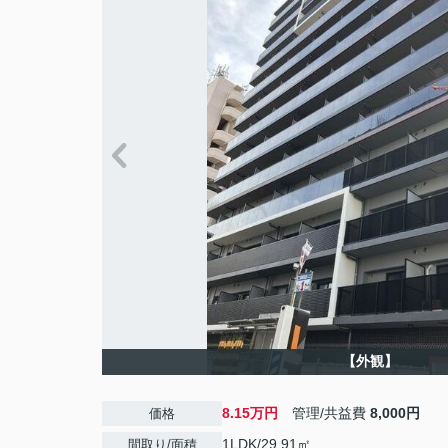
【外観】
8.15万円
管理/共益費
8,000円
価格
1LDK/29.91㎡
間取り/面積