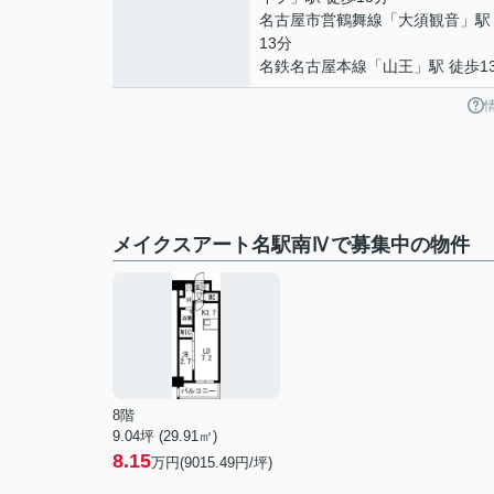
名古屋市営鶴舞線
「
大須観音
」駅
13分
名鉄名古屋本線
「
山王
」駅 徒歩1
メイクスアート名駅南Ⅳで募集中の物件
8階
9.04坪 (29.91㎡)
8.15
万円(9015.49円/坪)