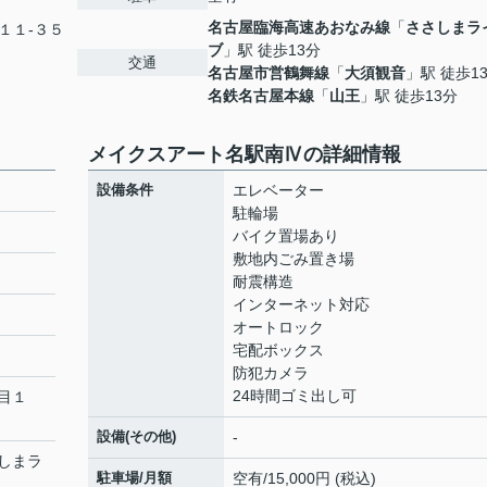
名古屋臨海高速あおなみ線
「
ささしまラ
１１-３５
ブ
」駅 徒歩13分
交通
名古屋市営鶴舞線
「
大須観音
」駅 徒歩1
名鉄名古屋本線
「
山王
」駅 徒歩13分
メイクスアート名駅南Ⅳの詳細情報
設備条件
エレベーター
駐輪場
バイク置場あり
敷地内ごみ置き場
耐震構造
インターネット対応
オートロック
宅配ボックス
防犯カメラ
24時間ゴミ出し可
目１
設備(その他)
-
しまラ
駐車場/月額
空有/15,000円 (税込)