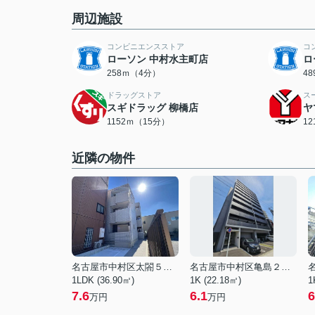
周辺施設
コンビニエンスストア
コ
ローソン 中村水主町店
ロ
258ｍ（4分）
4
ドラッグストア
ス
スギドラッグ 柳橋店
ヤ
1152ｍ（15分）
1
近隣の物件
名古屋市中村区太閤５丁目
名古屋市中村区亀島２丁目
1LDK (36.90㎡)
1K (22.18㎡)
1
7.6
6.1
6
万円
万円