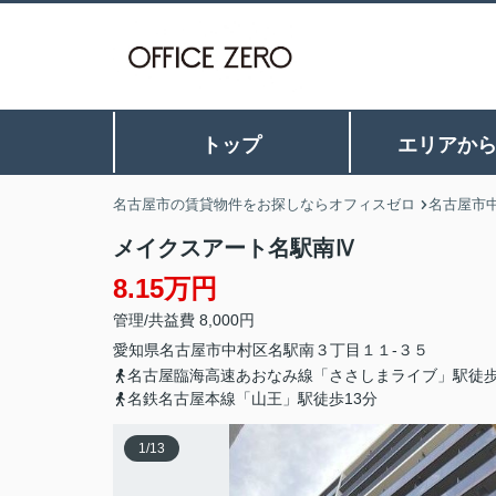
トップ
エリアか
名古屋市の賃貸物件をお探しならオフィスゼロ
名古屋市
メイクスアート名駅南Ⅳ
8.15万円
管理/共益費 8,000円
愛知県
名古屋市中村区
名駅南
３丁目１１-３５
名古屋臨海高速あおなみ線「ささしまライブ」駅徒歩
名鉄名古屋本線「山王」駅徒歩13分
1
/
13