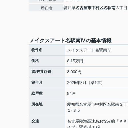
愛知県
名古屋市中村区
名駅南
３丁目
所在地
メイクスアート名駅南Ⅳの基本情報
物件名
メイクスアート名駅南Ⅳ
価格
8.15万円
管理/共益費
8,000円
築年月
2025年8月（築1年）
総戸数
84戸
所在地
愛知県
名古屋市中村区
名駅南
３丁
１-３５
交通
名古屋臨海高速あおなみ線
「
ささ
イブ
」駅 徒歩13分