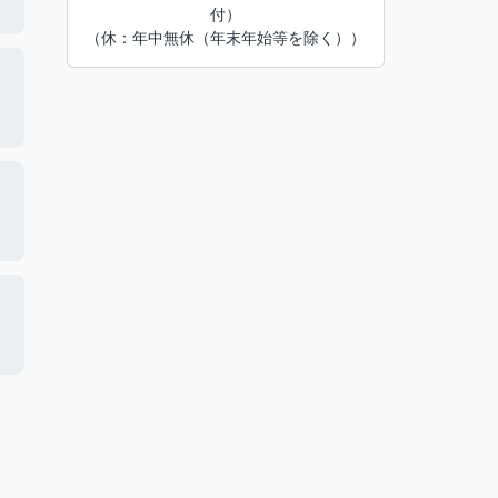
付）
（休：年中無休（年末年始等を除く））