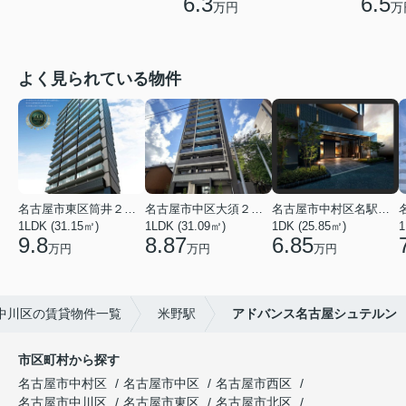
6.5
6.3
万
万円
よく見られている物件
名古屋市東区筒井２丁目
名古屋市中区大須２丁目
名古屋市中村区名駅南３丁目
1LDK (31.15㎡)
1LDK (31.09㎡)
1DK (25.85㎡)
1
9.8
8.87
6.85
万円
万円
万円
中川区の賃貸物件一覧
米野駅
アドバンス名古屋シュテルン
市区町村から探す
名古屋市中村区
名古屋市中区
名古屋市西区
名古屋市中川区
名古屋市東区
名古屋市北区