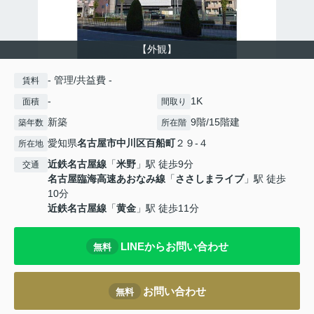
【外観】
- 管理/共益費 -
賃料
-
1K
面積
間取り
新築
9階/15階建
築年数
所在階
愛知県
名古屋市中川区
百船町
２９-４
所在地
近鉄名古屋線
「
米野
」駅 徒歩9分
交通
名古屋臨海高速あおなみ線
「
ささしまライブ
」駅 徒歩
10分
近鉄名古屋線
「
黄金
」駅 徒歩11分
LINEからお問い合わせ
無料
お問い合わせ
無料