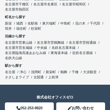
名古屋市千種区
名古屋市名東区
名古屋市昭和区
名古屋市熱田区
町名から探す
新栄
城西
名駅南
東片端町
中島町
花の木
千代田
筒井
福住町
杉栄町
沿線から探す
名古屋市営東山線
名古屋市営鶴舞線
名古屋市営桜通線
名古屋市営名城線
中央線
名鉄名古屋本線
名古屋臨海高速あおなみ線
東海道本線
近鉄名古屋線
名鉄犬山線
駅から探す
名古屋
浄心
浅間町
新栄町
鶴舞
千種
大須観音
ささしまライブ
太閤通
上前津
株式会社オフィスゼロ
052-253-9820
お問い合わせ