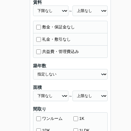
賃料
～
敷金・保証金なし
礼金・敷引なし
共益費・管理費込み
築年数
面積
～
間取り
ワンルーム
1K
1DK
1LDK