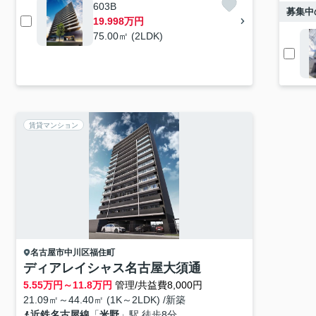
603B
募集中
19.998万円
75.00㎡ (2LDK)
賃貸マンション
名古屋市中川区
福住町
ディアレイシャス名古屋大須通
5.55
万円～
11.8
万円
管理/共益費8,000円
21.09㎡～44.40㎡ (1K～2LDK) /新築
近鉄名古屋線
「
米野
」駅 徒歩8分