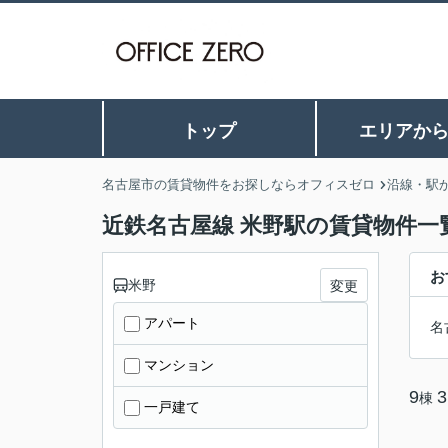
トップ
エリアか
名古屋市の賃貸物件をお探しならオフィスゼロ
沿線・駅
近鉄名古屋線 米野駅の賃貸物件一
お
米野
変更
アパート
名
マンション
9
3
棟
一戸建て