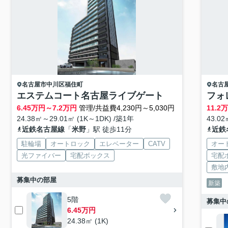
名古屋市中川区
福住町
名古
エステムコート名古屋ライブゲート
フォ
6.45
万円～
7.2
万円
管理/共益費4,230円～5,030円
11.2
万
24.38㎡～29.01㎡ (1K～1DK) /築1年
43.02
近鉄名古屋線
「
米野
」駅 徒歩11分
近鉄
駐輪場
オートロック
エレベーター
CATV
オー
光ファイバー
宅配ボックス
宅配
敷地
募集中の部屋
新築
5階
募集中
6.45万円
24.38㎡ (1K)