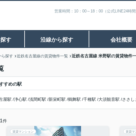
営業時間：10：00～18：00（公式LINE
ら探す
沿線から探す
会社概要
近鉄名古屋線 米野駅の賃貸物件
から探す
近鉄名古屋線の賃貸物件一覧
覧
すすめの駅
古屋駅
/
浄心駅
/
浅間町駅
/
新栄町駅
/
鶴舞駅
/
千種駅
/
大須観音駅
/
ささし
1
件
賃貸マンション
賃貸マ