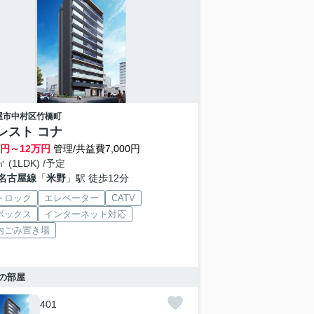
屋市中村区
竹橋町
レスト コナ
円～
12
万円
管理/共益費7,000円
㎡ (1LDK) /予定
名古屋線
「
米野
」駅 徒歩12分
トロック
エレベーター
CATV
ボックス
インターネット対応
内ごみ置き場
の部屋
401