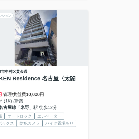
ンション
屋市中村区
黄金通
KEN Residence 名古屋〈太閤
円
管理/共益費10,000円
㎡ (1K) /新築
名古屋線
「
米野
」駅 徒歩12分
場
オートロック
エレベーター
ボックス
防犯カメラ
バイク置場あり