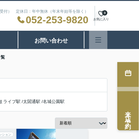
24時間受付） 定休日：年中無休（年末年始等を除く）
0
052-253-9820
お気に入り
お問い合わせ
一覧
まライブ駅
/
太閤通駅
/
名城公園駅
来店予約
ンション