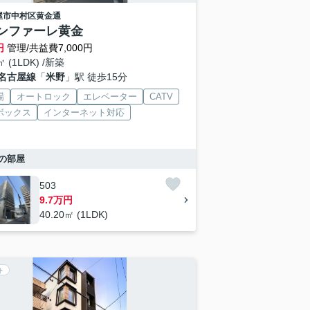
屋市中村区
黄金通
ンファーレ黄金
円
管理/共益費7,000円
㎡ (1LDK) /新築
名古屋線
「
米野
」駅 徒歩15分
場
オートロック
エレベーター
CATV
ボックス
インターネット対応
の部屋
503
9.7万円
40.20㎡ (1LDK)
ト