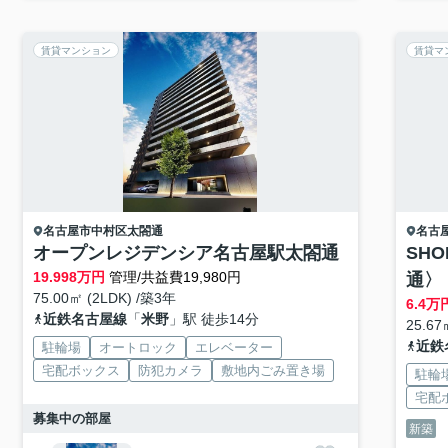
賃貸マンション
賃貸マ
名古屋市中村区
太閤通
名古
オープンレジデンシア名古屋駅太閤通
SHO
19.998
万円
管理/共益費19,980円
通〉
75.00㎡ (2LDK) /築3年
6.4
万
近鉄名古屋線
「
米野
」駅 徒歩14分
25.67
近鉄
駐輪場
オートロック
エレベーター
宅配ボックス
防犯カメラ
敷地内ごみ置き場
駐輪
宅配
募集中の部屋
新築