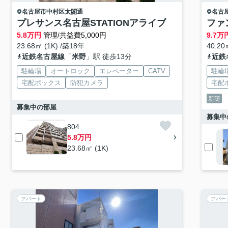
名古屋市中村区
太閤通
名古
プレサンス名古屋STATIONアライブ
ファ
5.8
万円
管理/共益費5,000円
9.7
万
23.68㎡ (1K) /築18年
40.20
近鉄名古屋線
「
米野
」駅 徒歩13分
近鉄
駐輪場
オートロック
エレベーター
CATV
駐輪
宅配ボックス
防犯カメラ
宅配
新築
募集中の部屋
募集中
804
5.8万円
23.68㎡ (1K)
アパート
アパー