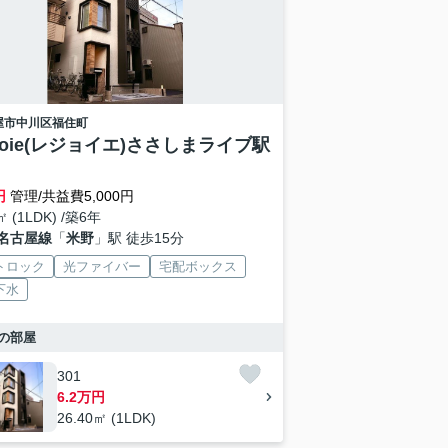
屋市中川区
福住町
Gioie(レジョイエ)ささしまライブ駅
円
管理/共益費5,000円
㎡ (1LDK) /築6年
名古屋線
「
米野
」駅 徒歩15分
トロック
光ファイバー
宅配ボックス
下水
の部屋
301
6.2万円
26.40㎡ (1LDK)