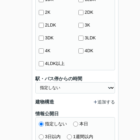
2K
2DK
2LDK
3K
3DK
3LDK
4K
4DK
4LDK以上
駅・バス停からの時間
建物構造
追加する
情報公開日
指定しない
本日
3日以内
1週間以内