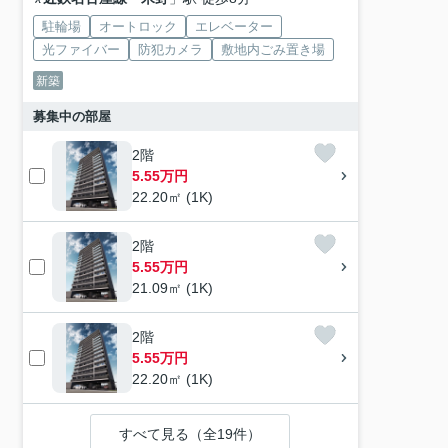
駐輪場
オートロック
エレベーター
光ファイバー
防犯カメラ
敷地内ごみ置き場
新築
募集中の部屋
2階
5.55万円
22.20㎡ (1K)
2階
5.55万円
21.09㎡ (1K)
2階
5.55万円
22.20㎡ (1K)
すべて見る（全19件）