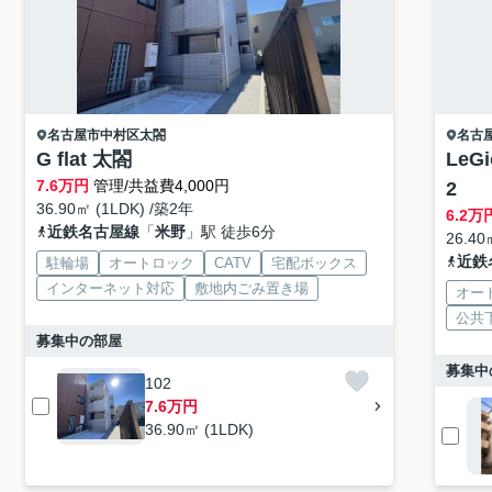
名古屋市中村区
太閤
名古
G flat 太閤
Le
7.6
万円
管理/共益費4,000円
2
36.90㎡ (1LDK) /築2年
6.2
万
近鉄名古屋線
「
米野
」駅 徒歩6分
26.40
近鉄
駐輪場
オートロック
CATV
宅配ボックス
インターネット対応
敷地内ごみ置き場
オー
公共
募集中の部屋
募集中
102
7.6万円
36.90㎡ (1LDK)