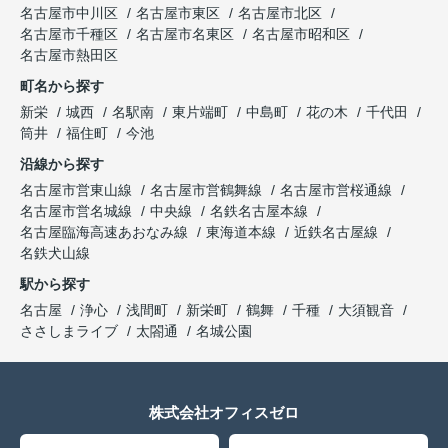
名古屋市中川区
名古屋市東区
名古屋市北区
名古屋市千種区
名古屋市名東区
名古屋市昭和区
名古屋市熱田区
町名から探す
新栄
城西
名駅南
東片端町
中島町
花の木
千代田
筒井
福住町
今池
沿線から探す
名古屋市営東山線
名古屋市営鶴舞線
名古屋市営桜通線
名古屋市営名城線
中央線
名鉄名古屋本線
名古屋臨海高速あおなみ線
東海道本線
近鉄名古屋線
名鉄犬山線
駅から探す
名古屋
浄心
浅間町
新栄町
鶴舞
千種
大須観音
ささしまライブ
太閤通
名城公園
株式会社オフィスゼロ