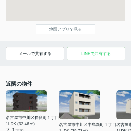
地図アプリで見る
メールで共有する
LINEで共有する
近隣の物件
名古屋市中川区長良町１丁目
1LDK (32.46㎡)
名古屋
名古屋市中川区中島新町１丁目
7.1
1LDK (
1LDK (29.73㎡)