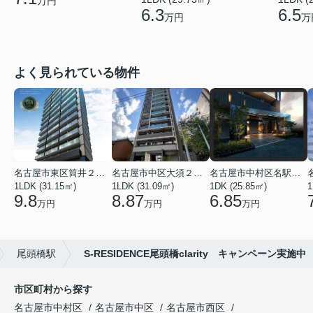
万円
6.5
6.3
万
万円
よく見られている物件
名古屋市東区筒井２丁目
名古屋市中区大須２丁目
名古屋市中村区名駅南３丁目
1LDK (31.15㎡)
1LDK (31.09㎡)
1DK (25.85㎡)
1
9.8
8.87
6.85
万円
万円
万円
尾頭橋駅
S-RESIDENCE尾頭橋clarity キャンペーン実施中
市区町村から探す
名古屋市中村区
名古屋市中区
名古屋市西区