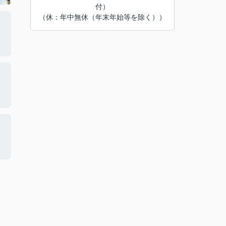
付）
（休：年中無休（年末年始等を除く））