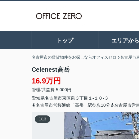
トップ
エリアか
名古屋市の賃貸物件をお探しならオフィスゼロ
名古屋市
Celenest高岳
16.9万円
管理/共益費 5,000円
愛知県
名古屋市東区
泉
３丁目１-１０-３
名古屋市営桜通線「高岳」駅徒歩10分
名古屋市営
1
/
13