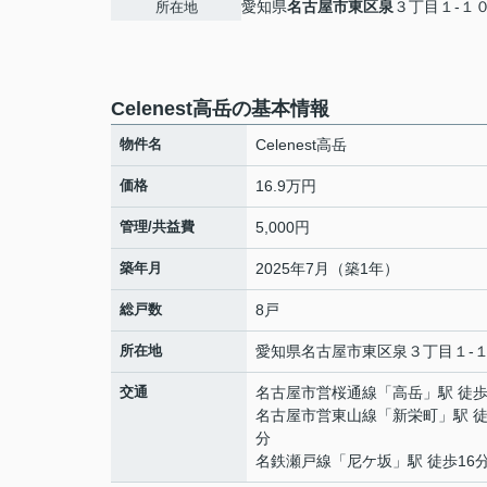
愛知県
名古屋市東区
泉
３丁目１-１０
所在地
Celenest高岳の基本情報
物件名
Celenest高岳
価格
16.9万円
管理/共益費
5,000円
築年月
2025年7月（築1年）
総戸数
8戸
所在地
愛知県
名古屋市東区
泉
３丁目１-１
交通
名古屋市営桜通線
「
高岳
」駅 徒歩
名古屋市営東山線
「
新栄町
」駅 徒
分
名鉄瀬戸線
「
尼ケ坂
」駅 徒歩16