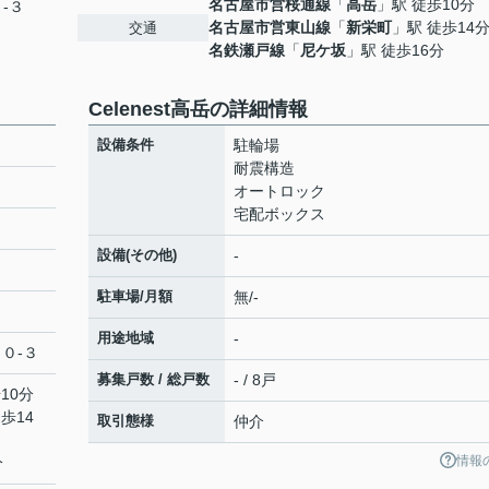
名古屋市営桜通線
「
高岳
」駅 徒歩10分
-３
名古屋市営東山線
「
新栄町
」駅 徒歩14
交通
名鉄瀬戸線
「
尼ケ坂
」駅 徒歩16分
Celenest高岳の詳細情報
設備条件
駐輪場
耐震構造
オートロック
宅配ボックス
設備(その他)
-
駐車場/月額
無/-
用途地域
-
０-３
募集戸数 / 総戸数
- / 8戸
10分
歩14
取引態様
仲介
情報
分