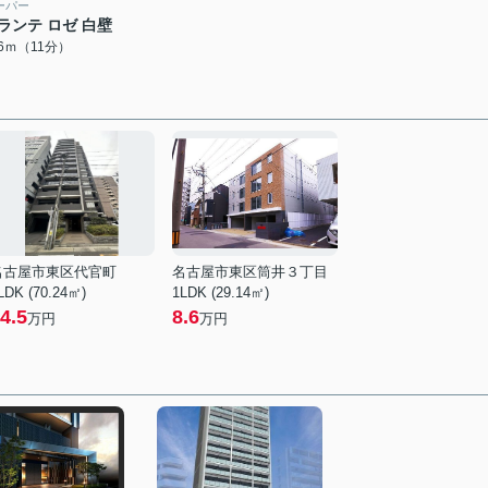
ーパー
ランテ ロゼ 白壁
16ｍ（11分）
名古屋市東区代官町
名古屋市東区筒井３丁目
LDK (70.24㎡)
1LDK (29.14㎡)
4.5
8.6
万円
万円