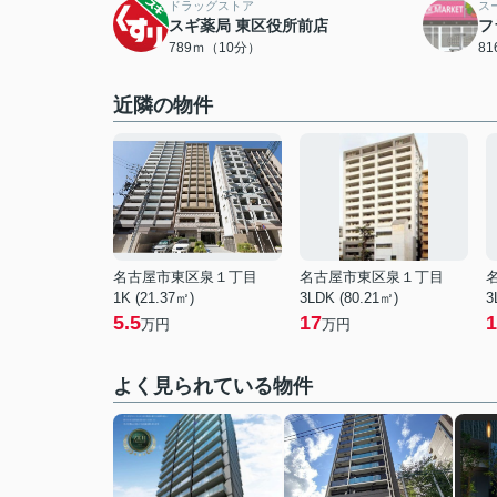
ドラッグストア
ス
スギ薬局 東区役所前店
フ
789ｍ（10分）
8
近隣の物件
名古屋市東区泉１丁目
名古屋市東区泉１丁目
1K (21.37㎡)
3LDK (80.21㎡)
3
5.5
17
1
万円
万円
よく見られている物件