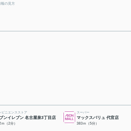
情報の見方
ンビニエンスストア
スーパー
ブンイレブン 名古屋泉3丁目店
マックスバリュ 代官店
32ｍ（2分）
383ｍ（5分）