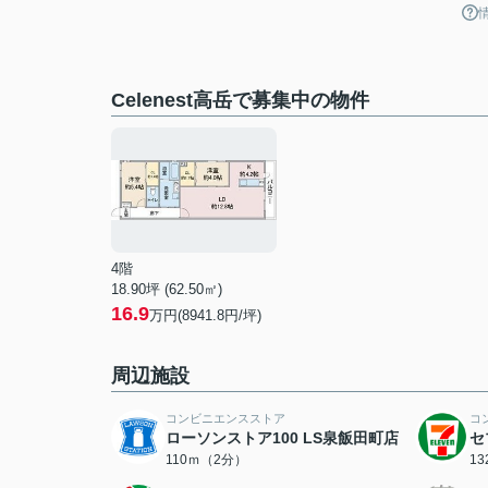
Celenest高岳で募集中の物件
4階
18.90坪 (62.50㎡)
16.9
万円(8941.8円/坪)
周辺施設
コンビニエンスストア
コ
ローソンストア100 LS泉飯田町店
セ
110ｍ（2分）
1