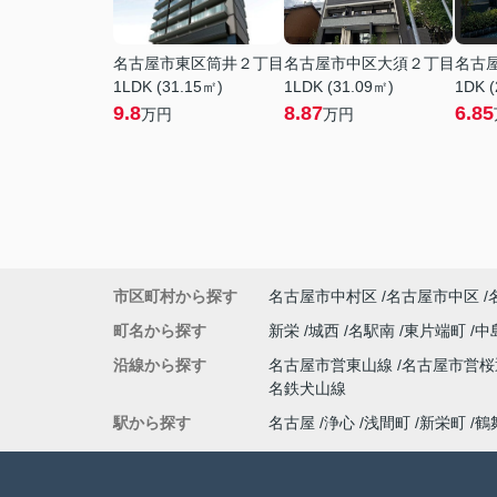
名古屋市東区筒井２丁目
名古屋市中区大須２丁目
名古
1LDK (31.15㎡)
1LDK (31.09㎡)
1DK (
9.8
8.87
6.85
万円
万円
市区町村から探す
名古屋市中村区
名古屋市中区
町名から探す
新栄
城西
名駅南
東片端町
中
沿線から探す
名古屋市営東山線
名古屋市営
名鉄犬山線
駅から探す
名古屋
浄心
浅間町
新栄町
鶴