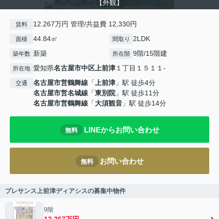
【外観】
12.267万円 管理/共益費 12,330円
賃料
44.84㎡
2LDK
面積
間取り
新築
9階/15階建
築年数
所在階
愛知県
名古屋市中区
上前津
１丁目１５１１-
所在地
名古屋市営鶴舞線
「
上前津
」駅 徒歩4分
交通
名古屋市営名城線
「
東別院
」駅 徒歩11分
名古屋市営鶴舞線
「
大須観音
」駅 徒歩14分
LINEからお問い合わせ
無料
お問い合わせ
無料
プレサンス上前津ディアシスの募集中物件
9階
12.267万円