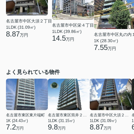
名古屋市中区大須２丁目
名古屋市中区栄４丁目
1LDK (31.09㎡)
1LDK (39.86㎡)
8.87
名古屋市中区丸の内
万円
14.5
万円
1K (28.30㎡)
7.55
万円
よく見られている物件
名古屋市東区東片端町
名古屋市東区筒井２丁目
名古屋市中区大須２丁目
1K (24.43㎡)
1LDK (31.15㎡)
1LDK (31.09㎡)
1
7.2
9.8
8.87
万円
万円
万円