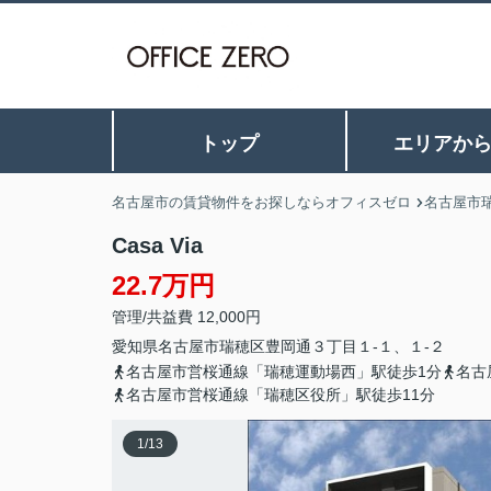
トップ
エリアか
名古屋市の賃貸物件をお探しならオフィスゼロ
名古屋市
Casa Via
22.7万円
管理/共益費 12,000円
愛知県
名古屋市瑞穂区
豊岡通
３丁目１-１、１-２
名古屋市営桜通線「瑞穂運動場西」駅徒歩1分
名古
名古屋市営桜通線「瑞穂区役所」駅徒歩11分
1
/
13