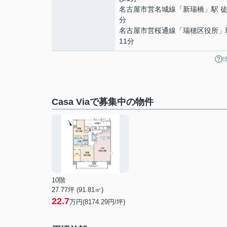
名古屋市営名城線
「
新瑞橋
」駅 徒
分
名古屋市営桜通線
「
瑞穂区役所
」
11分
Casa Viaで募集中の物件
10階
27.77坪 (91.81㎡)
22.7
万円(8174.29円/坪)