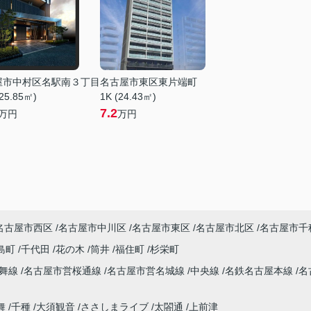
屋市中村区名駅南３丁目
名古屋市東区東片端町
25.85㎡)
1K (24.43㎡)
7.2
万円
万円
名古屋市西区
名古屋市中川区
名古屋市東区
名古屋市北区
名古屋市千
島町
千代田
花の木
筒井
福住町
杉栄町
鶴舞線
名古屋市営桜通線
名古屋市営名城線
中央線
名鉄名古屋本線
名
舞
千種
大須観音
ささしまライブ
太閤通
上前津