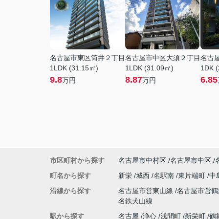
名古屋市東区筒井２丁目
名古屋市中区大須２丁目
名古
1LDK (31.15㎡)
1LDK (31.09㎡)
1DK (
9.8
8.87
6.85
万円
万円
市区町村から探す
名古屋市中村区
名古屋市中区
町名から探す
新栄
城西
名駅南
東片端町
中
沿線から探す
名古屋市営東山線
名古屋市営
名鉄犬山線
駅から探す
名古屋
浄心
浅間町
新栄町
鶴