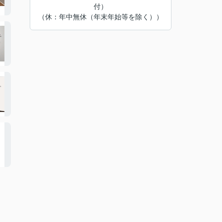
付）
（休：年中無休（年末年始等を除く））