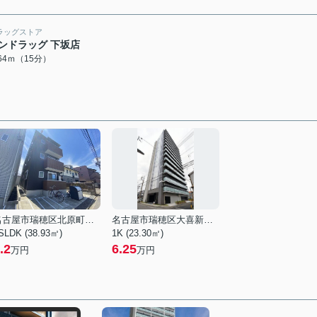
ラッグストア
ンドラッグ 下坂店
164ｍ（15分）
名古屋市瑞穂区北原町２丁目
名古屋市瑞穂区大喜新町１丁目
SLDK (38.93㎡)
1K (23.30㎡)
.2
6.25
万円
万円