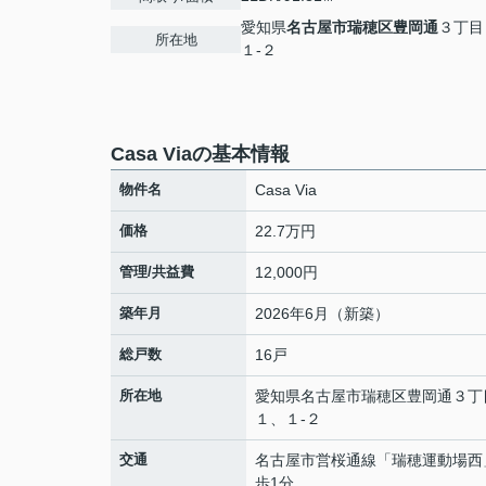
愛知県
名古屋市瑞穂区
豊岡通
３丁目
所在地
１-２
Casa Viaの基本情報
物件名
Casa Via
価格
22.7万円
管理/共益費
12,000円
築年月
2026年6月（新築）
総戸数
16戸
所在地
愛知県
名古屋市瑞穂区
豊岡通
３丁
１、１-２
交通
名古屋市営桜通線
「
瑞穂運動場西
歩1分