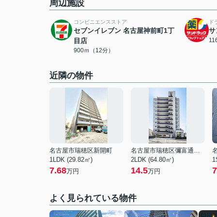
周辺施設
コンビニエンスストア
ド
セブンイレブン 名古屋神前町1丁
サ
目店
1
900ｍ（12分）
近隣の物件
名古屋市瑞穂区新開町
名古屋市瑞穂区彌富通３丁目
1LDK (29.82㎡)
2LDK (64.80㎡)
1
7.68
14.5
7
万円
万円
よく見られている物件