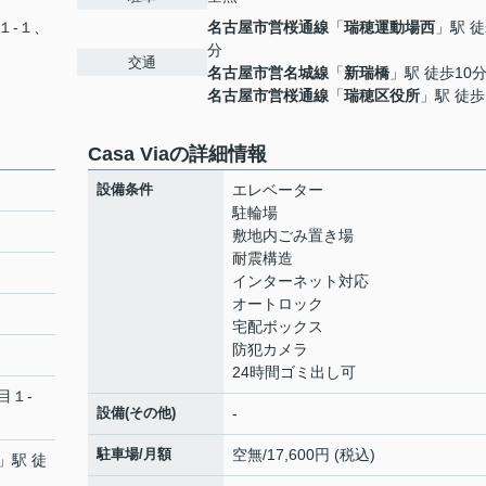
１-１、
名古屋市営桜通線
「
瑞穂運動場西
」駅 徒
分
交通
名古屋市営名城線
「
新瑞橋
」駅 徒歩10
名古屋市営桜通線
「
瑞穂区役所
」駅 徒歩
Casa Viaの詳細情報
設備条件
エレベーター
駐輪場
敷地内ごみ置き場
耐震構造
インターネット対応
オートロック
宅配ボックス
防犯カメラ
24時間ゴミ出し可
目１-
設備(その他)
-
駐車場/月額
空無/17,600円 (税込)
」駅 徒