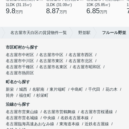
1LDK (31.15㎡)
1LDK (31.09㎡)
1DK (25.85㎡)
1
9.8
8.87
6.85
万円
万円
万円
名古屋市天白区の賃貸物件一覧
野並駅
フルール野並
市区町村から探す
名古屋市中村区
名古屋市中区
名古屋市西区
名古屋市中川区
名古屋市東区
名古屋市北区
名古屋市千種区
名古屋市名東区
名古屋市昭和区
名古屋市熱田区
町名から探す
新栄
城西
名駅南
東片端町
中島町
千代田
花の木
筒井
福住町
杉栄町
沿線から探す
名古屋市営東山線
名古屋市営鶴舞線
名古屋市営桜通線
名古屋市営名城線
中央線
名鉄名古屋本線
名古屋臨海高速あおなみ線
東海道本線
近鉄名古屋線