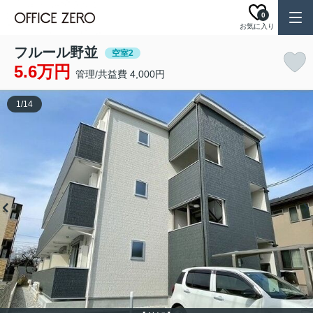
0
お気に入り
フルール野並
空室2
5.6万円
管理/共益費 4,000円
1
/
14