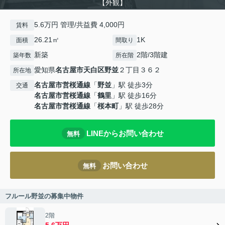
【外観】
5.6万円 管理/共益費 4,000円
賃料
26.21㎡
1K
面積
間取り
新築
2階/3階建
築年数
所在階
愛知県
名古屋市天白区
野並
２丁目３６２
所在地
名古屋市営桜通線
「
野並
」駅 徒歩3分
交通
名古屋市営桜通線
「
鶴里
」駅 徒歩16分
名古屋市営桜通線
「
桜本町
」駅 徒歩28分
LINEからお問い合わせ
無料
お問い合わせ
無料
フルール野並の募集中物件
2階
5.6万円