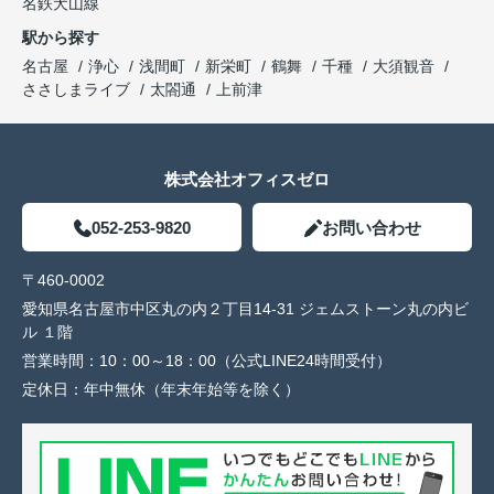
名鉄犬山線
駅から探す
名古屋
浄心
浅間町
新栄町
鶴舞
千種
大須観音
ささしまライブ
太閤通
上前津
株式会社オフィスゼロ
052-253-9820
お問い合わせ
〒460-0002
愛知県名古屋市中区丸の内２丁目14-31 ジェムストーン丸の内ビ
ル １階
営業時間：
10：00～18：00（公式LINE24時間受付）
定休日：
年中無休（年末年始等を除く）