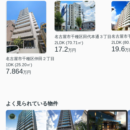
名古屋市
名古屋市千種区田代本通３丁目
2LDK (80
2LDK (70.71㎡)
19.6
17.2
万
万円
名古屋市千種区仲田２丁目
1DK (25.20㎡)
7.864
万円
よく見られている物件