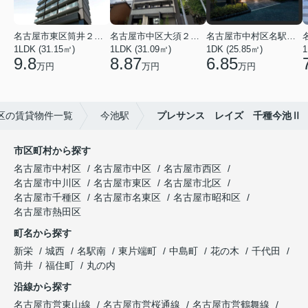
名古屋市東区筒井２丁目
名古屋市中区大須２丁目
名古屋市中村区名駅南３丁目
1LDK (31.15㎡)
1LDK (31.09㎡)
1DK (25.85㎡)
1
9.8
8.87
6.85
万円
万円
万円
区の賃貸物件一覧
今池駅
プレサンス レイズ 千種今池Ⅱ
市区町村から探す
名古屋市中村区
名古屋市中区
名古屋市西区
名古屋市中川区
名古屋市東区
名古屋市北区
名古屋市千種区
名古屋市名東区
名古屋市昭和区
名古屋市熱田区
町名から探す
新栄
城西
名駅南
東片端町
中島町
花の木
千代田
筒井
福住町
丸の内
沿線から探す
名古屋市営東山線
名古屋市営桜通線
名古屋市営鶴舞線