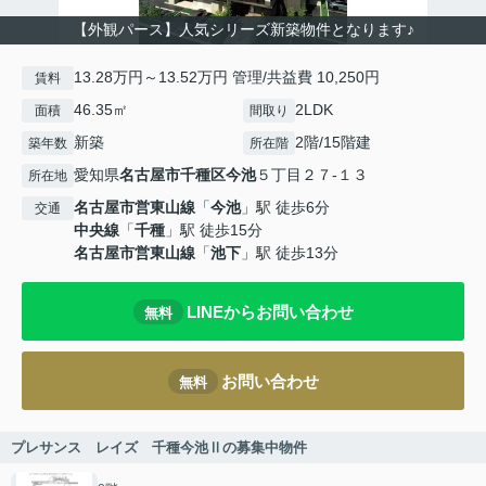
【外観パース】人気シリーズ新築物件となります♪
13.28万円～13.52万円 管理/共益費 10,250円
賃料
46.35㎡
2LDK
面積
間取り
新築
2階/15階建
築年数
所在階
愛知県
名古屋市千種区
今池
５丁目２７-１３
所在地
名古屋市営東山線
「
今池
」駅 徒歩6分
交通
中央線
「
千種
」駅 徒歩15分
名古屋市営東山線
「
池下
」駅 徒歩13分
LINEからお問い合わせ
無料
お問い合わせ
無料
プレサンス レイズ 千種今池Ⅱの募集中物件