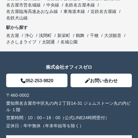
名古屋市営名城線
中央線
名鉄名古屋本線
名古屋臨海高速あおなみ線
東海道本線
近鉄名古屋線
名鉄犬山線
駅から探す
名古屋
浄心
浅間町
新栄町
鶴舞
千種
大須観音
ささしまライブ
太閤通
名城公園
株式会社オフィスゼロ
052-253-9820
お問い合わせ
〒460-0002
愛知県名古屋市中区丸の内２丁目14-31 ジェムストーン丸の内ビ
ル １階
営業時間：
10：00～18：00（公式LINE24時間受付）
定休日：
年中無休（年末年始等を除く）