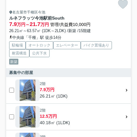
名古屋市千種区今池
ルネフラッツ今池駅前South
7.9
21.7
万円～
万円
管理/共益費10,000円
26.21㎡～63.57㎡ (1DK～2LDK) /新築 /15階建
中央線「千種」駅 徒歩14分
駐輪場
オートロック
エレベーター
バイク置場あり
耐震構造
公共下水
新築
募集中の部屋
2階
7.9万円
26.21㎡ (1DK)
2階
12.5万円
40.18㎡ (1LDK)