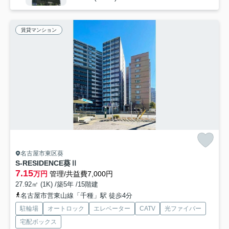
賃貸マンション
名古屋市東区葵
S-RESIDENCE葵Ⅱ
7.15
万円
管理/共益費7,000円
27.92㎡ (1K) /築5年 /15階建
名古屋市営東山線「千種」駅 徒歩4分
駐輪場
オートロック
エレベーター
CATV
光ファイバー
宅配ボックス