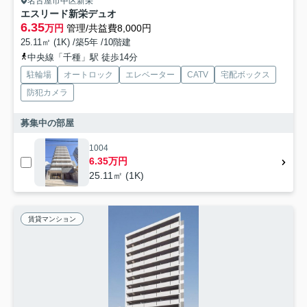
名古屋市中区新栄
エスリード新栄デュオ
6.35
万円
管理/共益費8,000円
25.11㎡ (1K) /築5年 /10階建
中央線「千種」駅 徒歩14分
駐輪場
オートロック
エレベーター
CATV
宅配ボックス
防犯カメラ
募集中の部屋
1004
6.35万円
25.11㎡ (1K)
賃貸マンション