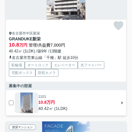
名古屋市中区新栄
GRANDUKE新栄
10.8
万円
管理/共益費7,000円
40.42㎡ (1LDK) /築9年 /13階建
名古屋市営東山線「千種」駅 徒歩10分
駐輪場
オートロック
エレベーター
光ファイバー
宅配ボックス
防犯カメラ
募集中の部屋
1101
10.8万円
40.42㎡ (1LDK)
賃貸マンション