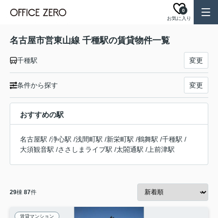
0
お気に入り
名古屋市営東山線 千種駅の賃貸物件一覧
千種駅
変更
条件から探す
変更
おすすめの駅
名古屋駅
/
浄心駅
/
浅間町駅
/
新栄町駅
/
鶴舞駅
/
千種駅
/
大須観音駅
/
ささしまライブ駅
/
太閤通駅
/
上前津駅
29
棟
87
件
賃貸マンション