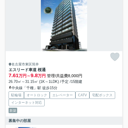
名古屋市東区筒井
エスリード車道 桜通
7.61
9.8
万円～
万円
管理/共益費8,000円
26.70㎡～31.15㎡ (1K～1LDK) /予定 /15階建
中央線「千種」駅 徒歩15分
駐輪場
オートロック
エレベーター
CATV
宅配ボックス
インターネット対応
新築
募集中の部屋