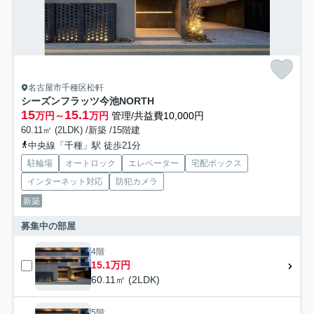
名古屋市千種区松軒
シーズンフラッツ今池NORTH
15
15.1
万円～
万円
管理/共益費10,000円
60.11㎡ (2LDK) /新築 /15階建
中央線「千種」駅 徒歩21分
駐輪場
オートロック
エレベーター
宅配ボックス
インターネット対応
防犯カメラ
新築
募集中の部屋
4階
15.1万円
60.11㎡ (2LDK)
5階