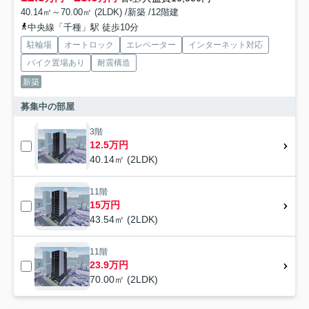
40.14㎡～70.00㎡ (2LDK) /新築 /12階建
中央線「千種」駅 徒歩10分
駐輪場
オートロック
エレベーター
インターネット対応
バイク置場あり
耐震構造
新築
募集中の部屋
3階
12.5万円
40.14㎡ (2LDK)
11階
15万円
43.54㎡ (2LDK)
11階
23.9万円
70.00㎡ (2LDK)