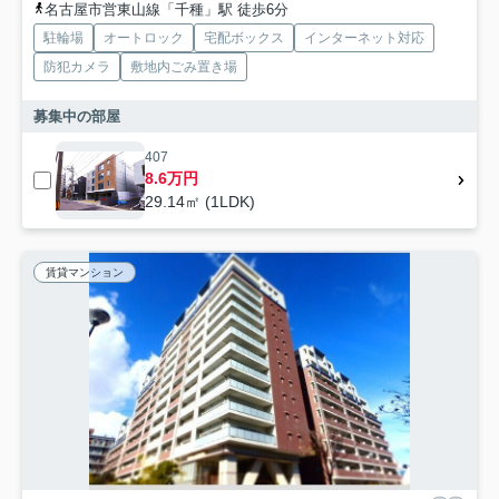
名古屋市営東山線「千種」駅 徒歩6分
駐輪場
オートロック
宅配ボックス
インターネット対応
防犯カメラ
敷地内ごみ置き場
募集中の部屋
407
8.6万円
29.14㎡ (1LDK)
賃貸マンション