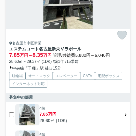
名古屋市中区新栄
エステムコート名古屋新栄Ⅴラポール
7.85
8.35
万円～
万円
管理/共益費5,880円～6,040円
28.60㎡～29.37㎡ (1DK) /築1年 /15階建
中央線「千種」駅 徒歩15分
駐輪場
オートロック
エレベーター
CATV
宅配ボックス
インターネット対応
募集中の部屋
4階
7.85万円
28.60㎡ (1DK)
6階