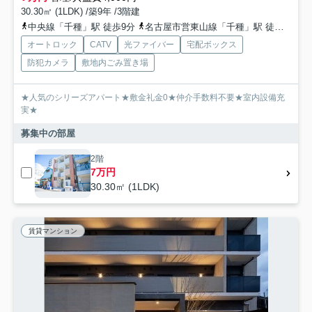
30.30㎡ (1LDK) /築9年 /3階建
中央線「千種」駅 徒歩9分
名古屋市営東山線「千種」駅 徒歩7分
オートロック
CATV
光ファイバー
宅配ボックス
防犯カメラ
敷地内ごみ置き場
★人気のシリーズアパート★敷金礼金0★仲介手数料不要★室内設備充
実★
募集中の部屋
2階
7万円
30.30㎡ (1LDK)
賃貸マンション