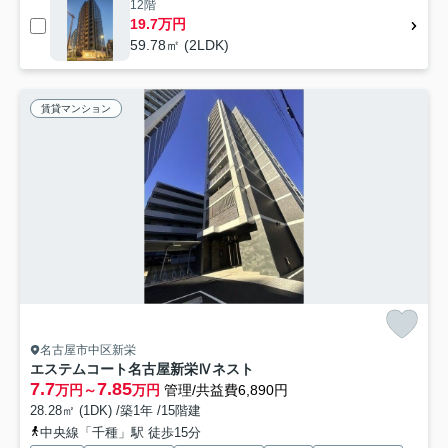
12階
19.7万円
59.78㎡ (2LDK)
賃貸マンション
名古屋市中区新栄
エステムコート名古屋新栄Ⅳネスト
7.7
7.85
万円～
万円
管理/共益費6,890円
28.28㎡ (1DK) /築1年 /15階建
中央線「千種」駅 徒歩15分