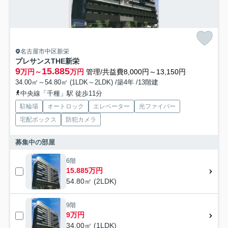
名古屋市中区新栄
プレサンスTHE新栄
9
15.885
万円～
万円
管理/共益費8,000円～13,150円
34.00㎡～54.80㎡ (1LDK～2LDK) /築4年 /13階建
中央線「千種」駅 徒歩11分
駐輪場
オートロック
エレベーター
光ファイバー
宅配ボックス
防犯カメラ
募集中の部屋
6階
15.885万円
54.80㎡ (2LDK)
9階
9万円
34.00㎡ (1LDK)