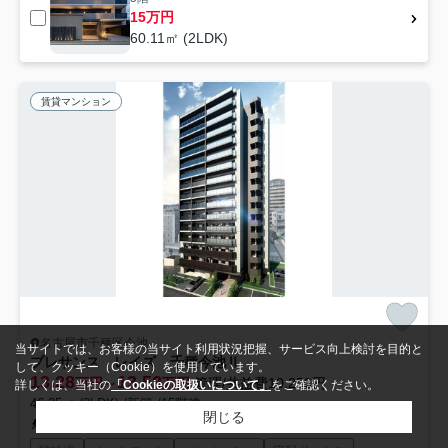
15万円
60.11㎡ (2LDK)
賃貸マンション
名古屋市千種区今池
当サイトでは、お客様の当サイト利用状況把握、サービス向上検討を目的と
プレサンス レイズ 千種今池Ⅱ
して、クッキー（Cookie）を使用しています。
13.28
13.52
万円～
万円
管理/共益費10,250円
詳しくは、当社の
「Cookieの取扱いについて」
をご確認ください。
46.35㎡ (2LDK) /新築 /15階建
閉じる
中央線「千種」駅 徒歩15分