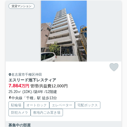
賃貸マンション
名古屋市千種区仲田
エスリード池下レスティア
7.864
万円
管理/共益費12,000円
25.20㎡ (1DK) /築4年 /12階建
中央線「千種」駅 徒歩13分
駐輪場
オートロック
エレベーター
宅配ボックス
防犯カメラ
敷地内ごみ置き場
募集中の部屋