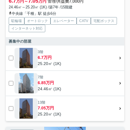
6.7
7.05
万円～
万円
管理/共益費7,000円
24.46㎡～25.20㎡ (1K) /築7年 /15階建
中央線「千種」駅 徒歩6分
駐輪場
オートロック
エレベーター
CATV
宅配ボックス
インターネット対応
募集中の部屋
3階
6.7万円
25.20㎡ (1K)
7階
6.85万円
24.46㎡ (1K)
13階
7.05万円
25.20㎡ (1K)