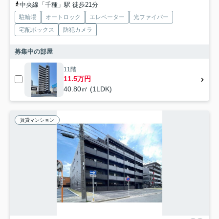
中央線「千種」駅 徒歩21分
駐輪場
オートロック
エレベーター
光ファイバー
宅配ボックス
防犯カメラ
募集中の部屋
11階
11.5万円
40.80㎡ (1LDK)
賃貸マンション