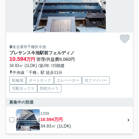
名古屋市千種区今池
プレサンス今池駅前フェルディノ
10.594
万円
管理/共益費9,060円
34.83㎡ (1LDK) /築3年 /15階建
中央線「千種」駅 徒歩11分
駐輪場
オートロック
エレベーター
光ファイバー
宅配ボックス
防犯カメラ
募集中の部屋
1209
10.594万円
34.83㎡ (1LDK)