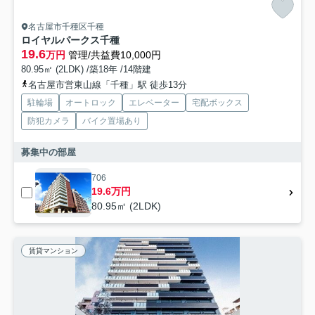
名古屋市千種区千種
ロイヤルパークス千種
19.6
万円
管理/共益費10,000円
80.95㎡ (2LDK) /築18年 /14階建
名古屋市営東山線「千種」駅 徒歩13分
駐輪場
オートロック
エレベーター
宅配ボックス
防犯カメラ
バイク置場あり
募集中の部屋
706
19.6万円
80.95㎡ (2LDK)
賃貸マンション