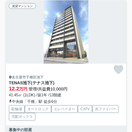
賃貸マンション
名古屋市千種区池下
TENAS池下(テナス池下)
12.2
万円
管理/共益費10,000円
41.45㎡ (1LDK) /築1年 /13階建
中央線「千種」駅 徒歩6分
駐輪場
オートロック
エレベーター
CATV
光ファイバー
宅配ボックス
募集中の部屋