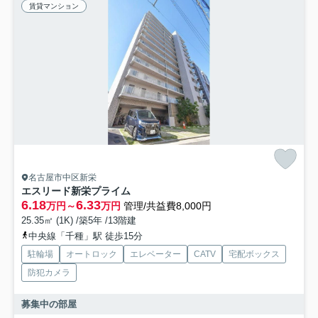
賃貸マンション
名古屋市中区新栄
エスリード新栄プライム
6.18
6.33
万円～
万円
管理/共益費8,000円
25.35㎡ (1K) /築5年 /13階建
中央線「千種」駅 徒歩15分
駐輪場
オートロック
エレベーター
CATV
宅配ボックス
防犯カメラ
募集中の部屋