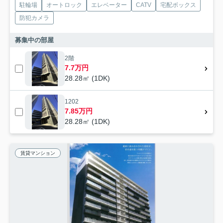
駐輪場
オートロック
エレベーター
CATV
宅配ボックス
防犯カメラ
募集中の部屋
2階
7.7万円
28.28㎡ (1DK)
1202
7.85万円
28.28㎡ (1DK)
賃貸マンション