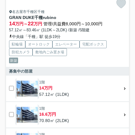
名古屋市千種区千種
GRAN DUKE千種rubino
14
22
万円～
万円
管理/共益費8,000円～10,000円
57.12㎡～83.46㎡ (1LDK～2LDK) /新築 /5階建
中央線「千種」駅 徒歩19分
駐輪場
オートロック
エレベーター
宅配ボックス
防犯カメラ
敷地内ごみ置き場
新築
募集中の部屋
1階
14万円
57.12㎡ (1LDK)
1階
16.6万円
70.80㎡ (2LDK)
1階