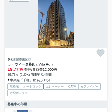
名古屋市東区葵
ラ・ヴィータ葵(La Vita Aoi)
19.7
万円
管理/共益費12,000円
59.78㎡ (2LDK) /築5年 /14階建
中央線「千種」駅 徒歩11分
駐輪場
オートロック
エレベーター
CATV
光ファイバー
宅配ボックス
募集中の部屋