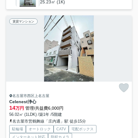
25.23㎡ (1K)
賃貸マンション
名古屋市西区上名古屋
Celenest浄心
14
万円
管理/共益費6,000円
56.02㎡ (1LDK) /築1年 /5階建
名古屋市営鶴舞線「庄内通」駅 徒歩15分
駐輪場
オートロック
CATV
宅配ボックス
インターネット対応
防犯カメラ