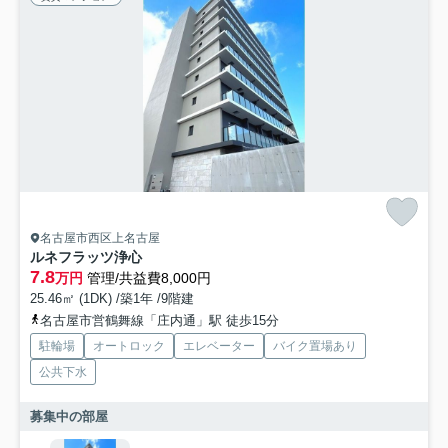
名古屋市西区上名古屋
ルネフラッツ浄心
7.8
万円
管理/共益費8,000円
25.46㎡ (1DK) /築1年 /9階建
名古屋市営鶴舞線「庄内通」駅 徒歩15分
駐輪場
オートロック
エレベーター
バイク置場あり
公共下水
募集中の部屋