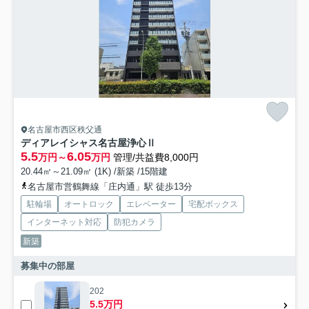
名古屋市西区秩父通
ディアレイシャス名古屋浄心Ⅱ
5.5
6.05
万円～
万円
管理/共益費8,000円
20.44㎡～21.09㎡ (1K) /新築 /15階建
名古屋市営鶴舞線「庄内通」駅 徒歩13分
駐輪場
オートロック
エレベーター
宅配ボックス
インターネット対応
防犯カメラ
新築
募集中の部屋
202
5.5万円