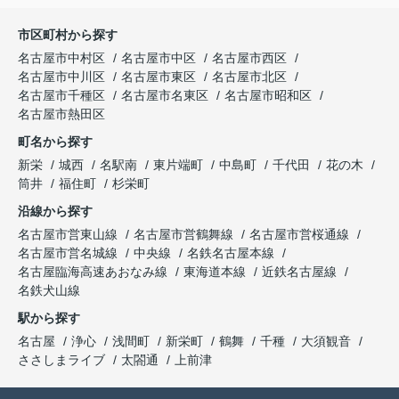
市区町村から探す
名古屋市中村区
名古屋市中区
名古屋市西区
名古屋市中川区
名古屋市東区
名古屋市北区
名古屋市千種区
名古屋市名東区
名古屋市昭和区
名古屋市熱田区
町名から探す
新栄
城西
名駅南
東片端町
中島町
千代田
花の木
筒井
福住町
杉栄町
沿線から探す
名古屋市営東山線
名古屋市営鶴舞線
名古屋市営桜通線
名古屋市営名城線
中央線
名鉄名古屋本線
名古屋臨海高速あおなみ線
東海道本線
近鉄名古屋線
名鉄犬山線
駅から探す
名古屋
浄心
浅間町
新栄町
鶴舞
千種
大須観音
ささしまライブ
太閤通
上前津