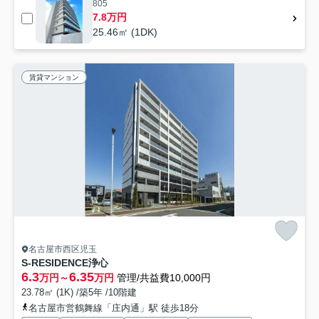
805
7.8万円
25.46㎡ (1DK)
賃貸マンション
名古屋市西区児玉
S-RESIDENCE浄心
6.3
6.35
万円～
万円
管理/共益費10,000円
23.78㎡ (1K) /築5年 /10階建
名古屋市営鶴舞線「庄内通」駅 徒歩18分