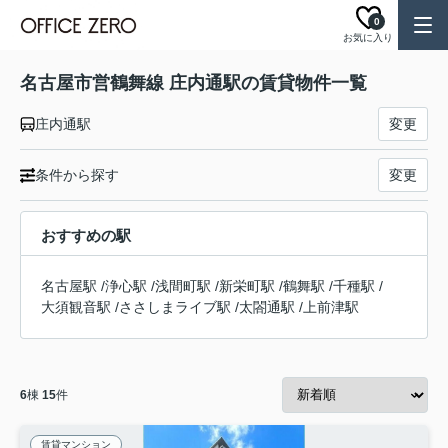
0
お気に入り
名古屋市営鶴舞線 庄内通駅の賃貸物件一覧
庄内通駅
変更
条件から探す
変更
おすすめの駅
名古屋駅
/
浄心駅
/
浅間町駅
/
新栄町駅
/
鶴舞駅
/
千種駅
/
大須観音駅
/
ささしまライブ駅
/
太閤通駅
/
上前津駅
6
棟
15
件
賃貸マンション