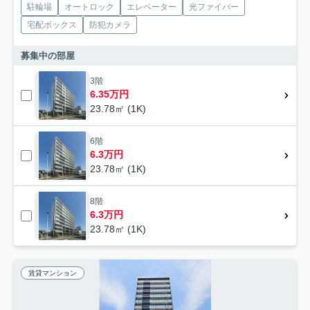
駐輪場
オートロック
エレベーター
光ファイバー
宅配ボックス
防犯カメラ
募集中の部屋
3階
6.35万円
23.78㎡ (1K)
6階
6.3万円
23.78㎡ (1K)
8階
6.3万円
23.78㎡ (1K)
賃貸マンション