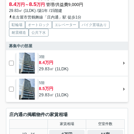
8.4
8.5
万円～
万円
管理/共益費9,000円
29.83㎡ (1LDK) /築1年 /15階建
名古屋市営鶴舞線「庄内通」駅 徒歩1分
駐輪場
オートロック
エレベーター
バイク置場あり
耐震構造
公共下水
募集中の部屋
3階
8.4万円
29.83㎡ (1LDK)
5階
8.5万円
29.83㎡ (1LDK)
庄内通の掲載物件の家賃相場
家賃相場
空室件数