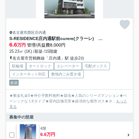
名古屋市西区庄内通
S-RESIDENCE庄内通駅前curere(クラーレ) フリーレント・家具家電キャンペーン実施中!
6.6
万円
管理/共益費8,000円
25.23㎡ (1K) /新築 /15階建
名古屋市営鶴舞線「庄内通」駅 徒歩2分
駐輪場
オートロック
エレベーター
宅配ボックス
インターネット対応
敷地内ごみ置き場
新築
★敷金礼金0★仲介手数料無料★築浅★人気のシリーズマンション★ベ
ーシックな１Kタイプ★室内設備充実★経済的な都市ガス★ネ...
もっと
見る
募集中の部屋
4階
6.6万円