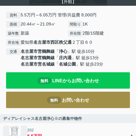
【外観】
5.5万円～6.05万円 管理/共益費 8,000円
賃料
20.44㎡～21.09㎡
1K
面積
間取り
新築
2階/15階建
築年数
所在階
愛知県
名古屋市西区
秩父通
２丁目６０
所在地
名古屋市営鶴舞線
「
浄心
」駅 徒歩10分
交通
名古屋市営鶴舞線
「
庄内通
」駅 徒歩13分
名古屋市営名城線
「
名城公園
」駅 徒歩23分
LINEからお問い合わせ
無料
お問い合わせ
無料
ディアレイシャス名古屋浄心Ⅱの募集中物件
202
5.5万円