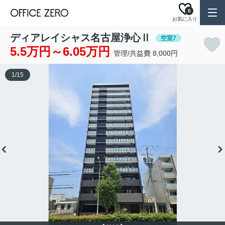
0
お気に入り
ディアレイシャス名古屋浄心Ⅱ
空室7
5.5万円～6.05万円
管理/共益費 8,000円
1
/
15