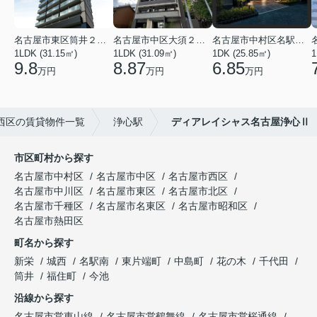
名古屋市東区筒井２丁目
名古屋市中区大須２丁目
名古屋市中村区名駅南３丁目
1LDK (31.15㎡)
1LDK (31.09㎡)
1DK (25.85㎡)
1
9.8
8.87
6.85
万円
万円
万円
西区の賃貸物件一覧
浄心駅
ディアレイシャス名古屋浄心Ⅱ
市区町村から探す
名古屋市中村区
名古屋市中区
名古屋市西区
名古屋市中川区
名古屋市東区
名古屋市北区
名古屋市千種区
名古屋市名東区
名古屋市昭和区
名古屋市熱田区
町名から探す
新栄
城西
名駅南
東片端町
中島町
花の木
千代田
筒井
福住町
今池
沿線から探す
名古屋市営東山線
名古屋市営鶴舞線
名古屋市営桜通線