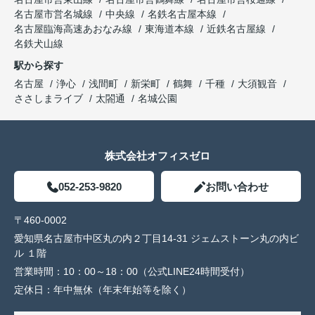
名古屋市営名城線
中央線
名鉄名古屋本線
名古屋臨海高速あおなみ線
東海道本線
近鉄名古屋線
名鉄犬山線
駅から探す
名古屋
浄心
浅間町
新栄町
鶴舞
千種
大須観音
ささしまライブ
太閤通
名城公園
株式会社オフィスゼロ
052-253-9820
お問い合わせ
〒460-0002
愛知県名古屋市中区丸の内２丁目14-31 ジェムストーン丸の内ビ
ル １階
営業時間：
10：00～18：00（公式LINE24時間受付）
定休日：
年中無休（年末年始等を除く）