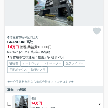
名古屋市昭和区円上町
GRANDUKE高辻
14
万円
管理/共益費10,000円
63.86㎡ (2LDK) /築2年 /15階建
名古屋市営桜通線「桜山」駅 徒歩23分
駐輪場
オートロック
エレベーター
光ファイバー
宅配ボックス
防犯カメラ
★仲介手数料無料なら株式会社オフィスゼロまで★
募集中の部屋
4階
14万円