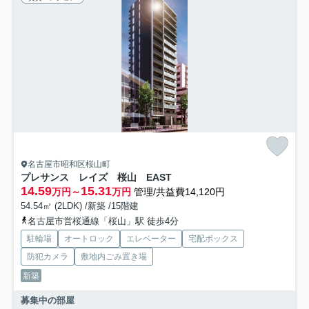
名古屋市昭和区桜山町
プレサンス レイズ 桜山 EAST
14.59
15.31
万円～
万円
管理/共益費14,120円
54.54㎡ (2LDK) /新築 /15階建
名古屋市営桜通線「桜山」駅 徒歩4分
駐輪場
オートロック
エレベーター
宅配ボックス
防犯カメラ
敷地内ごみ置き場
新築
募集中の部屋