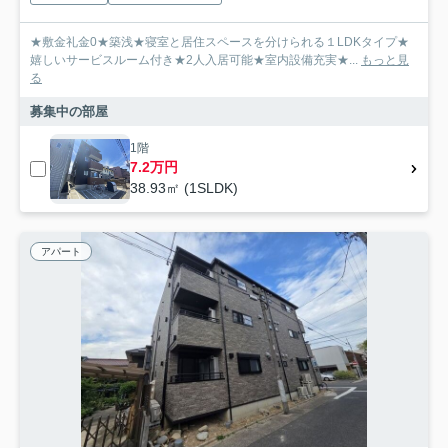
★敷金礼金0★築浅★寝室と居住スペースを分けられる１LDKタイプ★
嬉しいサービスルーム付き★2人入居可能★室内設備充実★...
もっと見
る
募集中の部屋
1階
7.2万円
38.93㎡ (1SLDK)
アパート