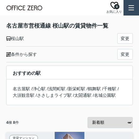
0
お気に入り
名古屋市営桜通線 桜山駅の賃貸物件一覧
桜山駅
変更
条件から探す
変更
おすすめの駅
名古屋駅
/
浄心駅
/
浅間町駅
/
新栄町駅
/
鶴舞駅
/
千種駅
/
大須観音駅
/
ささしまライブ駅
/
太閤通駅
/
名城公園駅
4
棟
8
件
賃貸マンション