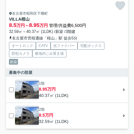
名古屋市昭和区下構町
VILLA桜山
8.5
8.95
万円～
万円
管理/共益費6,500円
32.59㎡～40.37㎡ (1LDK) /新築 /3階建
名古屋市営桜通線「桜山」駅 徒歩5分
オートロック
CATV
光ファイバー
宅配ボックス
防犯カメラ
敷地内ごみ置き場
新築
募集中の部屋
1階
8.95万円
40.37㎡ (1LDK)
2階
8.5万円
32.59㎡ (1LDK)