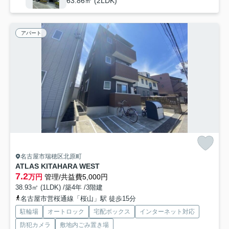
63.86㎡ (2LDK)
アパート
名古屋市瑞穂区北原町
ATLAS KITAHARA WEST
7.2
万円
管理/共益費5,000円
38.93㎡ (1LDK) /築4年 /3階建
名古屋市営桜通線「桜山」駅 徒歩15分
駐輪場
オートロック
宅配ボックス
インターネット対応
防犯カメラ
敷地内ごみ置き場