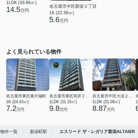
1LDK (39.86㎡)
名古屋市中区新栄２丁目
14.5
万円
1K (22.38㎡)
5.6
万円
よく見られている物件
名古屋市東区東片端町
名古屋市東区筒井２丁目
名古屋市中区大須２丁目
1K (24.43㎡)
1LDK (31.15㎡)
1LDK (31.09㎡)
1
7.2
9.8
8.87
万円
万円
万円
貸物件一覧
新栄町駅
エスリード ザ・レガリア新栄ALTAIER