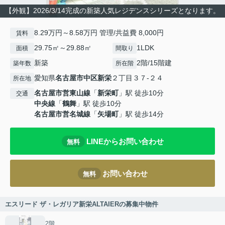
【外観】2026/3/14完成の新築人気レジデンスシリーズとなります。
8.29万円～8.58万円 管理/共益費 8,000円
賃料
29.75㎡～29.88㎡
1LDK
面積
間取り
新築
2階/15階建
築年数
所在階
愛知県
名古屋市中区
新栄
２丁目３７-２４
所在地
名古屋市営東山線
「
新栄町
」駅 徒歩10分
交通
中央線
「
鶴舞
」駅 徒歩10分
名古屋市営名城線
「
矢場町
」駅 徒歩14分
LINEからお問い合わせ
無料
お問い合わせ
無料
エスリード ザ・レガリア新栄ALTAIERの募集中物件
2階