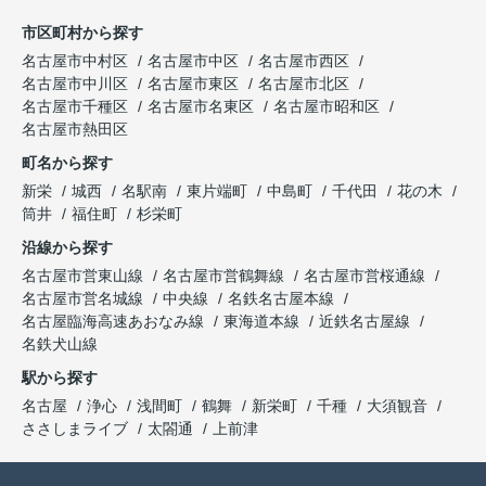
市区町村から探す
名古屋市中村区
名古屋市中区
名古屋市西区
名古屋市中川区
名古屋市東区
名古屋市北区
名古屋市千種区
名古屋市名東区
名古屋市昭和区
名古屋市熱田区
町名から探す
新栄
城西
名駅南
東片端町
中島町
千代田
花の木
筒井
福住町
杉栄町
沿線から探す
名古屋市営東山線
名古屋市営鶴舞線
名古屋市営桜通線
名古屋市営名城線
中央線
名鉄名古屋本線
名古屋臨海高速あおなみ線
東海道本線
近鉄名古屋線
名鉄犬山線
駅から探す
名古屋
浄心
浅間町
鶴舞
新栄町
千種
大須観音
ささしまライブ
太閤通
上前津