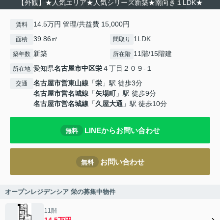
【外観】★人気エリア★人気シリーズ新築★南向き１LDK★
14.5万円 管理/共益費 15,000円
賃料
39.86㎡
1LDK
面積
間取り
新築
11階/15階建
築年数
所在階
愛知県
名古屋市中区
栄
４丁目２０９-１
所在地
名古屋市営東山線
「
栄
」駅 徒歩3分
交通
名古屋市営名城線
「
矢場町
」駅 徒歩9分
名古屋市営名城線
「
久屋大通
」駅 徒歩10分
LINEからお問い合わせ
無料
お問い合わせ
無料
オープンレジデンシア 栄の募集中物件
11階
14.5万円