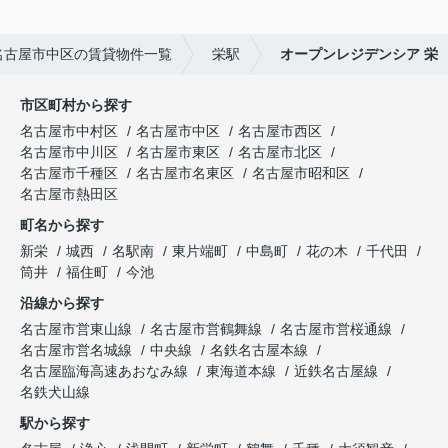
名古屋市中区の賃貸物件一覧
栄駅
オープンレジデンシア 栄
市区町村から探す
名古屋市中村区
名古屋市中区
名古屋市西区
名古屋市中川区
名古屋市東区
名古屋市北区
名古屋市千種区
名古屋市名東区
名古屋市昭和区
名古屋市熱田区
町名から探す
新栄
城西
名駅南
東片端町
中島町
花の木
千代田
筒井
福住町
今池
沿線から探す
名古屋市営東山線
名古屋市営鶴舞線
名古屋市営桜通線
名古屋市営名城線
中央線
名鉄名古屋本線
名古屋臨海高速あおなみ線
東海道本線
近鉄名古屋線
名鉄犬山線
駅から探す