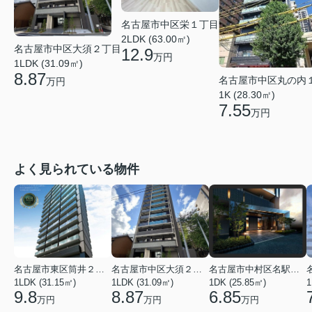
名古屋市中区栄１丁目
2LDK (63.00㎡)
名古屋市中区大須２丁目
12.9
万円
1LDK (31.09㎡)
8.87
名古屋市中区丸の内
万円
1K (28.30㎡)
7.55
万円
よく見られている物件
名古屋市東区筒井２丁目
名古屋市中区大須２丁目
名古屋市中村区名駅南３丁目
1LDK (31.15㎡)
1LDK (31.09㎡)
1DK (25.85㎡)
1
9.8
8.87
6.85
万円
万円
万円