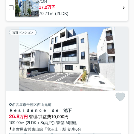
7104
17.2万円
70.71㎡ (2LDK)
賃貸マンション
名古屋市千種区西山元町
Ｒｅｓｉｄｅｎｃｅ ｄｅ 池下
26.8
万円
管理/共益費10,000円
109.90㎡ (2LDK＋S(納戸)) /新築 /4階建
名古屋市営東山線「覚王山」駅 徒歩6分