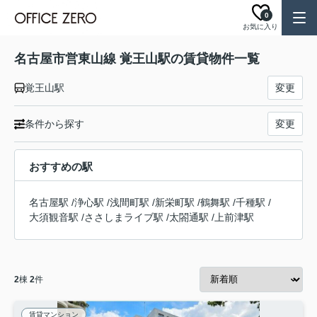
0
お気に入り
名古屋市営東山線 覚王山駅の賃貸物件一覧
覚王山駅
変更
条件から探す
変更
おすすめの駅
名古屋駅
/
浄心駅
/
浅間町駅
/
新栄町駅
/
鶴舞駅
/
千種駅
/
大須観音駅
/
ささしまライブ駅
/
太閤通駅
/
上前津駅
2
棟
2
件
賃貸マンション