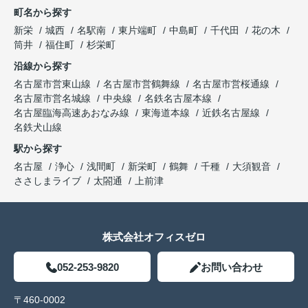
町名から探す
新栄
城西
名駅南
東片端町
中島町
千代田
花の木
筒井
福住町
杉栄町
沿線から探す
名古屋市営東山線
名古屋市営鶴舞線
名古屋市営桜通線
名古屋市営名城線
中央線
名鉄名古屋本線
名古屋臨海高速あおなみ線
東海道本線
近鉄名古屋線
名鉄犬山線
駅から探す
名古屋
浄心
浅間町
新栄町
鶴舞
千種
大須観音
ささしまライブ
太閤通
上前津
株式会社オフィスゼロ
052-253-9820
お問い合わせ
〒460-0002