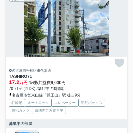
名古屋市千種区田代本通
TASHIRO71
17.2
万円
管理/共益費9,000円
70.71㎡ (2LDK) /築12年 /10階建
名古屋市営東山線「覚王山」駅 徒歩9分
駐輪場
オートロック
エレベーター
宅配ボックス
防犯カメラ
敷地内ごみ置き場
募集中の部屋