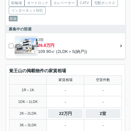
駐輪場
オートロック
エレベーター
CATV
宅配ボックス
インターネット対応
新築
募集中の部屋
3階
26.8万円
109.90㎡ (2LDK＋S(納戸))
覚王山の掲載物件の家賃相場
家賃相場
空室件数
-
-
1R～1K
-
-
1DK～1LDK
22万円
2室
2K～2LDK
-
-
3K～3LDK