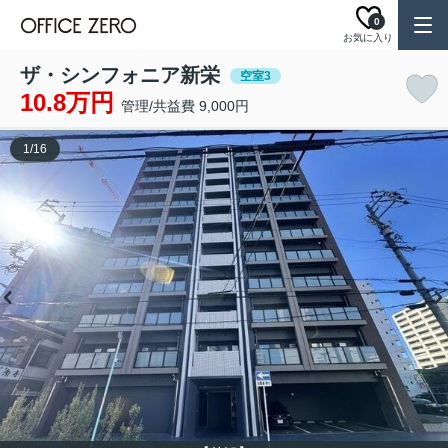
0
お気に入り
ザ・シンフォニア新栄
空室3
10.8万円
管理/共益費 9,000円
1
/
16