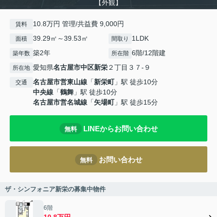
【外観】
10.8万円 管理/共益費 9,000円
賃料
39.29㎡～39.53㎡
1LDK
面積
間取り
築2年
6階/12階建
築年数
所在階
愛知県
名古屋市中区
新栄
２丁目３７-９
所在地
名古屋市営東山線
「
新栄町
」駅 徒歩10分
交通
中央線
「
鶴舞
」駅 徒歩10分
名古屋市営名城線
「
矢場町
」駅 徒歩15分
LINEからお問い合わせ
無料
お問い合わせ
無料
ザ・シンフォニア新栄の募集中物件
6階
10.8万円