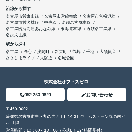
沿線から探す
名古屋市営東山線
名古屋市営鶴舞線
名古屋市営桜通線
名古屋市営名城線
中央線
名鉄名古屋本線
名古屋臨海高速あおなみ線
東海道本線
近鉄名古屋線
名鉄犬山線
駅から探す
名古屋
浄心
浅間町
新栄町
鶴舞
千種
大須観音
ささしまライブ
太閤通
名城公園
株式会社オフィスゼロ
052-253-9820
お問い合わせ
〒460-0002
愛知県名古屋市中区丸の内２丁目14-31 ジェムストーン丸の内ビ
ル １階
営業時間：
10：00～18：00（公式LINE24時間受付）