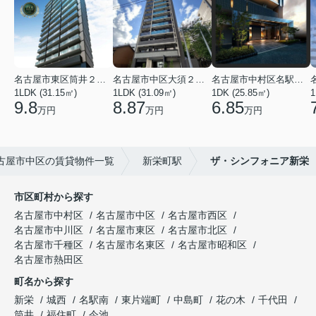
名古屋市東区筒井２丁目
名古屋市中区大須２丁目
名古屋市中村区名駅南３丁目
1LDK (31.15㎡)
1LDK (31.09㎡)
1DK (25.85㎡)
1
9.8
8.87
6.85
万円
万円
万円
古屋市中区の賃貸物件一覧
新栄町駅
ザ・シンフォニア新栄
市区町村から探す
名古屋市中村区
名古屋市中区
名古屋市西区
名古屋市中川区
名古屋市東区
名古屋市北区
名古屋市千種区
名古屋市名東区
名古屋市昭和区
名古屋市熱田区
町名から探す
新栄
城西
名駅南
東片端町
中島町
花の木
千代田
筒井
福住町
今池